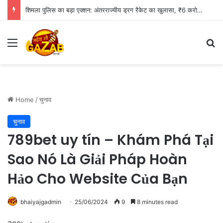
‘अपराधी को CM बनाएंगे तो तरक्की नहीं होगी’, बांकीपुर में बढ़त के बीच प्रशांत किशोर का BJP पर बड़ा हमला
Menu
Se
Home
/
चुनाव
चुनाव
789bet uy tín – Khám Phá Tại
Sao Nó Là Giải Pháp Hoàn
Hảo Cho Website Của Bạn
bhaiyajgadmin
25/06/2024
9
8 minutes read