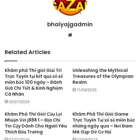
bhaiyajgadmin
Website
Related Articles
Khám phá Thế giới Giải Trí
Unleashing the Mythical
Trực Tuyến tại kết quả xổ số
Treasures of the Olympian
miền bắc 100 ngày – Đánh
Realm
Giá Chi Tiết & Kinh Nghiệm
11/09/2025
Cá Nhân
25/07/2024
Khám Phá Thế Giới Cầu Lợi
Khám Phá Thế Giới Game
Nhuận Với j888 1 – Địa Chỉ
Trực Tuyến Tại xổ số miền bắc
Tin Cậy Dành Cho Người Yêu
những ngày qua – Nơi Đam
Thích Đấu Trường
Mê Gặp Gỡ Cơ Hội
07/10/2024
07/08/2024