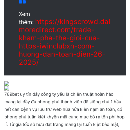
Xem
https://kingscrowd.dal
thêm:
moredirect.com/trade-
kham-pha-the-gioi-cua-
https-iwinclubxn-com-
huong-dan-toan-dien-26-
2025/
789bet uy tín đây công ty yếu là chiến thuật hoàn hảo
mang lại đầy đủ phong phú thành viên đã siêng chú 1 hầu
hết căn bệnh vụ lưu trữ web hứa hứa kiên nạm an toàn, có
phong phú tuấn kiệt khyến mãi cùng mức bỏ ra tổn phí hợp
lí. Từ gia tốc sở hữu đặt trang mang lại tuấn kiệt bảo mật,