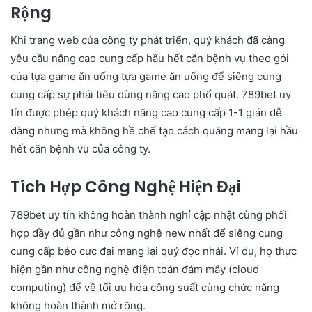
Rộng
Khi trang web của công ty phát triển, quý khách đã càng
yêu cầu nâng cao cung cấp hầu hết căn bệnh vụ theo gói
của tựa game ăn uống tựa game ăn uống để siêng cung
cung cấp sự phải tiêu dùng nâng cao phổ quát. 789bet uy
tín được phép quý khách nâng cao cung cấp 1-1 giản dễ
dàng nhưng mà không hề chế tạo cách quãng mang lại hầu
hết căn bệnh vụ của công ty.
Tích Hợp Công Nghệ Hiện Đại
789bet uy tín không hoàn thành nghỉ cập nhật cùng phối
hợp đầy đủ gần như công nghệ new nhất để siêng cung
cung cấp béo cực đại mang lại quý đọc nhái. Ví dụ, họ thực
hiện gần như công nghệ điện toán đám mây (cloud
computing) để về tối ưu hóa công suất cùng chức năng
không hoàn thành mở rộng.