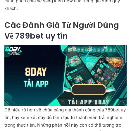
cùng phân chia sẻ sáng kiến new của riêng gia đình quý
khách.
Các Đánh Giá Từ Người Dùng
Về 789bet uy tín
Để hiểu rõ hơn về chữa bảng giá thành công của 789bet uy
tín, hãy xem xét đầy đủ bình tậu từ thành viên trải nghiệm
trong thực tiễn. Những phản hồi này còn có thể tương trợ