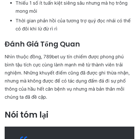
Thiếu 1 số ít tuấn kiệt siêng sâu nhưng mà họ trông
mong mỏi
Thời gian phản hồi của tương trợ quý đọc nhái có thể
có đôi khi lừ đừ rì rì
Đánh Giá Tổng Quan
Nhìn thuộc đồng, 789bet uy tín chiếm được phong phú
bình tậu tích cực cùng lành mạnh mẽ từ thành viên trải
nghiệm. Những khuyết điểm cũng đã được ghi thừa nhận,
nhưng mà không được để có tác dụng đấm đá đi sự phổ
thông của hầu hết căn bệnh vụ nhưng mà bản thân mỗi
chúng ta đã đề cập.
Nói tóm lại