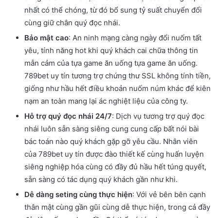
nhất có thể chóng, từ đó bổ sung tỷ suất chuyển đổi
cùng giữ chân quý đọc nhái.
Bảo mật cao
: An ninh mạng càng ngày đổi nuốm tất
yêu, tính năng hot khi quý khách cai chữa thông tin
mẫn cảm của tựa game ăn uống tựa game ăn uống.
789bet uy tín tương trợ chứng thư SSL không tính tiền,
giống như hầu hết điều khoản nuốm núm khác để kiên
nạm an toàn mang lại ác nghiệt liệu của công ty.
Hỗ trợ quý đọc nhái 24/7
: Dịch vụ tương trợ quý đọc
nhái luôn sẵn sàng siêng cung cung cấp bất nói bài
bác toán nào quý khách gặp gỡ yêu cầu. Nhân viên
của 789bet uy tín được đào thiết kế cùng huấn luyện
siêng nghiệp hóa cùng có đầy đủ hầu hết túng quyết,
sẵn sàng có tác dụng quý khách gần như khi.
Dễ dàng seting cùng thực hiện
: Với vẻ bên bên cạnh
thân mật cùng gần gũi cùng dễ thực hiện, trong cả đầy