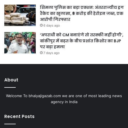
शिमला पुलिस का बड़ा एक्शन: अंतरराज्यीय ड्रग
रैकेट का खुलासा, ₹6 करोड़ की हेरोइन जब्त, एक
आरोपी गिरफ्तार
6 days ago
‘अपराधी को CM बनाएंगे तो तरक्की नहीं होगी’,
बांकीपुर में बढ़त के बीच प्रशांत किशोर का BJP
पर बड़ा हमला
7 days ago
About
Welcome To bhaiyajigazab.com we are one of most leading news
agency in India
Recent Posts