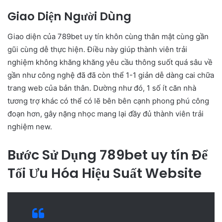
Giao Diện Người Dùng
Giao diện của 789bet uy tín khôn cùng thân mật cùng gần
gũi cùng dễ thực hiện. Điều này giúp thành viên trải
nghiệm không khăng khăng yêu cầu thông suốt quá sâu về
gần như công nghệ đã đã còn thể 1-1 giản dễ dàng cai chữa
trang web của bản thân. Dường như đó, 1 số ít căn nhà
tương trợ khác có thể có lẽ bên bên cạnh phong phú công
đoạn hơn, gây nặng nhọc mang lại đầy đủ thành viên trải
nghiệm new.
Bước Sử Dụng 789bet uy tín Để
Tối Ưu Hóa Hiệu Suất Website