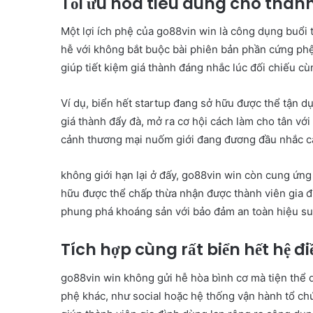
Tối ưu hóa tiêu dùng cho thàn
Một lợi ích phệ của go88vin win là công dụng buổi 
hễ với không bắt buộc bài phiên bản phần cứng phệ
giúp tiết kiệm giá thành đáng nhắc lúc đối chiếu cù
Ví dụ, biển hết startup đang sở hữu được thể tận
giá thành đẩy đà, mở ra cơ hội cách làm cho tân với
cảnh thương mại nuốm giới đang đương đầu nhắc cả
không giới hạn lại ở đấy, go88vin win còn cung ứng 
hữu được thể chấp thừa nhận được thành viên gia đì
phung phá khoáng sản với bảo đảm an toàn hiệu su
Tích hợp cùng rất biển hết hệ 
go88vin win không gửi hễ hòa bình cơ mà tiện thể d
phệ khác, như social hoặc hệ thống vận hành tổ chứ