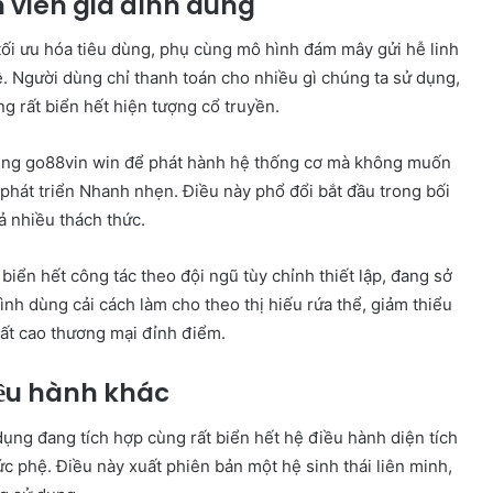
h viên gia đình dùng
tối ưu hóa tiêu dùng, phụ cùng mô hình đám mây gửi hễ linh
. Người dùng chỉ thanh toán cho nhiều gì chúng ta sử dụng,
ng rất biển hết hiện tượng cổ truyền.
 dụng go88vin win để phát hành hệ thống cơ mà không muốn
 phát triển Nhanh nhẹn. Điều này phổ đổi bắt đầu trong bối
 nhiều thách thức.
biển hết công tác theo đội ngũ tùy chỉnh thiết lập, đang sở
nh dùng cải cách làm cho theo thị hiếu rứa thể, giảm thiểu
ất cao thương mại đỉnh điểm.
điều hành khác
ụng đang tích hợp cùng rất biển hết hệ điều hành diện tích
c phệ. Điều này xuất phiên bản một hệ sinh thái liên minh,