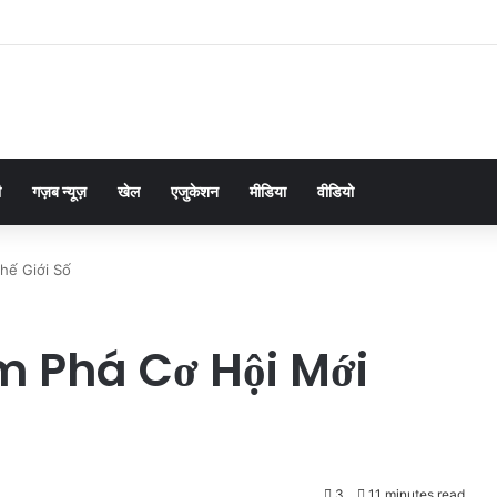
ी
गज़ब न्यूज़
खेल
एजुकेशन
मीडिया
वीडियो
hế Giới Số
 Phá Cơ Hội Mới
3
11 minutes read