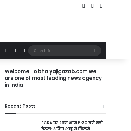
Log In
Random Article
Sidebar
Random Article
Sidebar
Switch skin
Search
for
Welcome To bhaiyajigazab.com we
are one of most leading news agency
in India
Recent Posts
FCRA पर आज शाम 5:30 बजे बड़ी
बैठक: अमित शाह से मिलेंगे