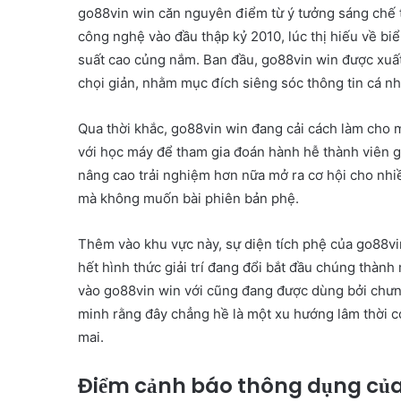
go88vin win căn nguyên điểm từ ý tưởng sáng chế tá
công nghệ vào đầu thập kỷ 2010, lúc thị hiếu về bi
suất cao củng nắm. Ban đầu, go88vin win được xuất
chọi giản, nhằm mục đích siêng sóc thông tin cá 
Qua thời khắc, go88vin win đang cải cách làm cho mộ
với học máy để tham gia đoán hành hễ thành viên g
nâng cao trải nghiệm hơn nữa mở ra cơ hội cho nhi
mà không muốn bài phiên bản phệ.
Thêm vào khu vực này, sự diện tích phệ của go88vin
hết hình thức giải trí đang đổi bắt đầu chúng thành
vào go88vin win với cũng đang được dùng bởi chưn
minh rằng đây chẳng hề là một xu hướng lâm thời c
mai.
Điểm cảnh báo thông dụng của