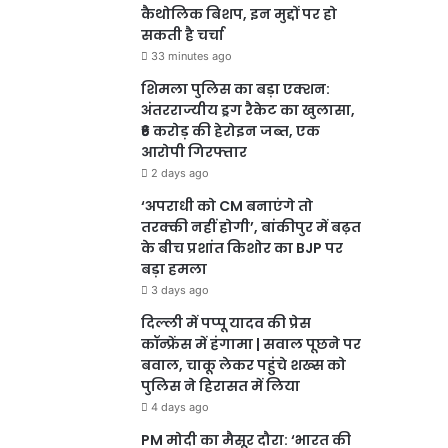
कैथोलिक बिशप, इन मुद्दों पर हो
सकती है चर्चा
33 minutes ago
शिमला पुलिस का बड़ा एक्शन:
अंतरराज्यीय ड्रग रैकेट का खुलासा,
₹6 करोड़ की हेरोइन जब्त, एक
आरोपी गिरफ्तार
2 days ago
‘अपराधी को CM बनाएंगे तो
तरक्की नहीं होगी’, बांकीपुर में बढ़त
के बीच प्रशांत किशोर का BJP पर
बड़ा हमला
3 days ago
दिल्ली में पप्पू यादव की प्रेस
कॉन्फ्रेंस में हंगामा | सवाल पूछने पर
बवाल, चाकू लेकर पहुंचे शख्स को
पुलिस ने हिरासत में लिया
4 days ago
PM मोदी का मैसूर दौरा: ‘भारत की