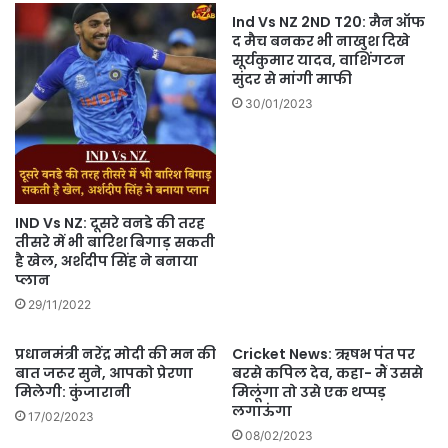
Ind Vs NZ 2ND T20: मैन ऑफ
द मैच बनकर भी नाखुश दिखे
सूर्यकुमार यादव, वाशिंगटन
सुंदर से मांगी माफी
30/01/2023
IND Vs NZ: दूसरे वनडे की तरह
तीसरे में भी बारिश बिगाड़ सकती
है खेल, अर्शदीप सिंह ने बनाया
प्लान
29/11/2022
प्रधानमंत्री नरेंद्र मोदी की मन की
Cricket News: ऋषभ पंत पर
बात जरूर सुने, आपको प्रेरणा
बरसे कपिल देव, कहा- मैं उससे
मिलेगी: कुंजारानी
मिलूंगा तो उसे एक थप्पड़
लगाऊंगा
17/02/2023
08/02/2023