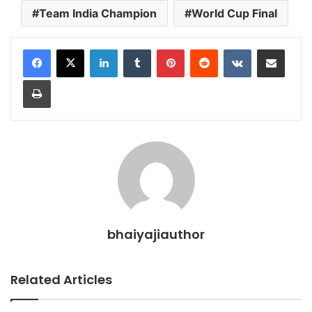
Team India Champion
World Cup Final
LinkedIn
Tumblr
Pinterest
Reddit
VKontakte
Share via Email
Print
bhaiyajiauthor
Related Articles