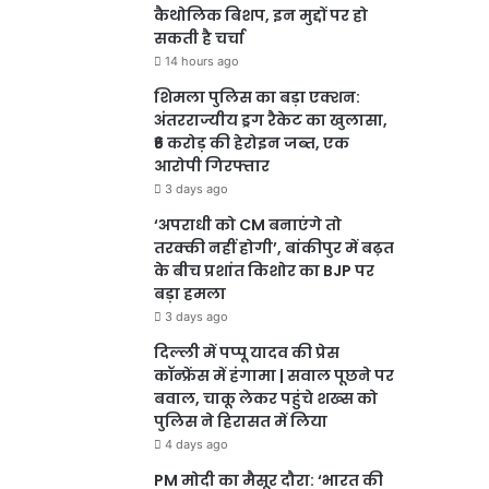
कैथोलिक बिशप, इन मुद्दों पर हो
सकती है चर्चा
14 hours ago
शिमला पुलिस का बड़ा एक्शन:
अंतरराज्यीय ड्रग रैकेट का खुलासा,
₹6 करोड़ की हेरोइन जब्त, एक
आरोपी गिरफ्तार
3 days ago
‘अपराधी को CM बनाएंगे तो
तरक्की नहीं होगी’, बांकीपुर में बढ़त
के बीच प्रशांत किशोर का BJP पर
बड़ा हमला
3 days ago
दिल्ली में पप्पू यादव की प्रेस
कॉन्फ्रेंस में हंगामा | सवाल पूछने पर
बवाल, चाकू लेकर पहुंचे शख्स को
पुलिस ने हिरासत में लिया
4 days ago
PM मोदी का मैसूर दौरा: ‘भारत की