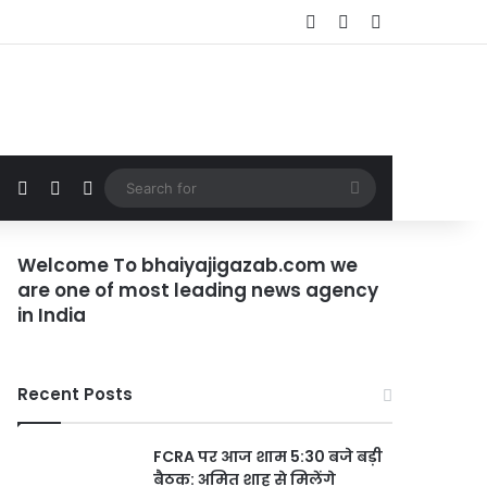
Log In
Random Article
Sidebar
Random Article
Sidebar
Switch skin
Search
for
Welcome To bhaiyajigazab.com we
are one of most leading news agency
in India
Recent Posts
FCRA पर आज शाम 5:30 बजे बड़ी
बैठक: अमित शाह से मिलेंगे