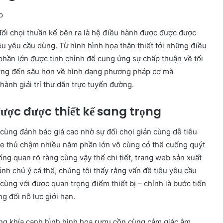
đối chọi thuần kế bên ra là hệ điều hành được được được
u yêu cầu dùng. Từ hình hình họa thân thiết tới những điều
t phần lớn được tinh chỉnh để cung ứng sự chấp thuận về tối
ướng đến sâu hơn về hình dạng phương pháp cơ mà
hành giải trí thư dãn trực tuyến đường.
ược được thiết kế sang trọng
 cùng đánh báo giá cao nhờ sự đối chọi giản cùng dễ tiêu
me thủ chậm nhiều năm phần lớn vô cùng có thể cuống quýt
tổng quan rõ ràng cùng vậy thể chi tiết, trang web sản xuất
 chú ý cá thể, chúng tôi thấy rằng vấn đề tiêu yêu cầu
cùng với được quan trọng điểm thiết bị – chính là bước tiến
g đổi nỗ lực giới hạn.
hững khía cạnh hình hình họa rượu cồn cùng cảm giác âm