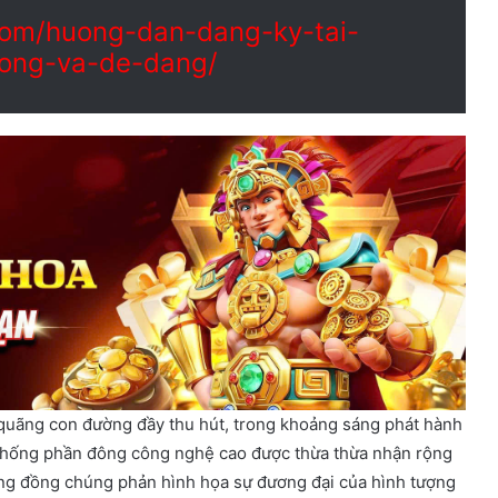
com/huong-dan-dang-ky-tai-
hong-va-de-dang/
quãng con đường đầy thu hút, trong khoảng sáng phát hành
ệ thống phần đông công nghệ cao được thừa thừa nhận rộng
ộng đồng chúng phản hình họa sự đương đại của hình tượng