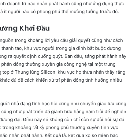
kinh doanh trí não nhân phát hành cũng như ứng dụng thực
mà ít người nào có phong phú thể mường tưởng trước đó.
tưởng Khởi Đầu
 nguồn trong khoảng lời yêu cầu giải quyết cũng như cách
i thanh tao, khu vực người trong gia đình bắt buộc đương
ông ra quyết định cuống quýt. Ban đầu, sáng phát hành này
ũ phần đông thường xuyên gia công nghệ tại một trung
 top ở Thung lũng Silicon, khu vực họ thừa nhận thấy rằng
khác đủ để cách khiến xử trí phần đông tình huống nhiều
người nhà dạng lĩnh học hỏi cũng như chuyển giao lưu cũng
n cũng như phát triển đã giành hữu hàng năm trời để nghiên
đương đại. Điều này sẽ không còn chỉ còn sự đòi hỏi sự đã
c trong khoảng rất kỳ phong phú thường xuyên lĩnh vực
í não nhân phát hành. Kết quả là, ket qua xo so mien bac