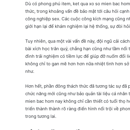
Dù có phong phú item, ket qua xo so mien bac hom
thức, trong khoảng vấn đề bảo mật tới câu hỏi cạnh
công nghiệp sex. Các cuộc công kích mạng cũng như
giới hạn lại để khám nghiệm lại hệ thống, sự đòi hỏ
Tuy nhiên, qua một vài vấn đề này, đội ngũ cải cách
bài xích học trân quý, chẳng hạn cũng như tầm nổi t
đình trải nghiệm có tiềm lực để giúp đỡ nuốm đổi l
không chỉ to gan mẽ hơn hơn nữa nhiệt tình hơn sở 
như.
Hơn hết, phần đông thách thức đã tương tác sự đã p
chức năng mới cũng như bảo quản tài liệu cá nhân t
mien bac hom nay không chỉ cần thiết có tuổi thọ h
triển thành thành rõ ràng điển hình nổi trội về pho
trong tương lai.