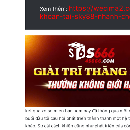
https://wecima2.
Xem thêm:
khoan-tai-sky88-nhanh-c
ket qua xo so mien bac hom nay đã thông qua một 
buổi đầu tới câu hỏi phát triển thành thành một h
khắp. Sự cải cách khiến cũng như phát triển của c