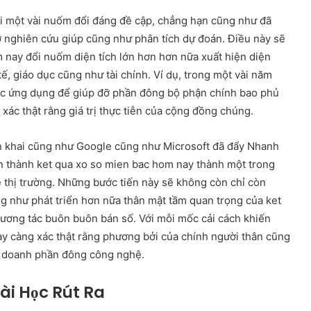
ới một vài nuốm đổi đáng đề cập, chẳng hạn cũng như đã
ỡ nghiên cứu giúp cũng như phân tích dự đoán. Điều này sẽ
 nay đổi nuốm diện tích lớn hơn hơn nữa xuất hiện diện
ế, giáo dục cũng như tài chính. Ví dụ, trong một vài năm
ợc ứng dụng để giúp đỡ phần đông bộ phận chính bao phủ
xác thật rằng giá trị thực tiễn của cộng đồng chúng.
iển khai cũng như Google cũng như Microsoft đã đẩy Nhanh
iển thành ket qua xo so mien bac hom nay thành một trong
 thị trường. Những bước tiến này sẽ không còn chỉ còn
ng như phát triển hơn nữa thân mật tầm quan trọng của ket
tương tác buôn buôn bán số. Với mỗi mốc cải cách khiến
ay càng xác thật rằng phương bởi của chính người thân cũng
h doanh phần đông công nghệ.
i Học Rút Ra