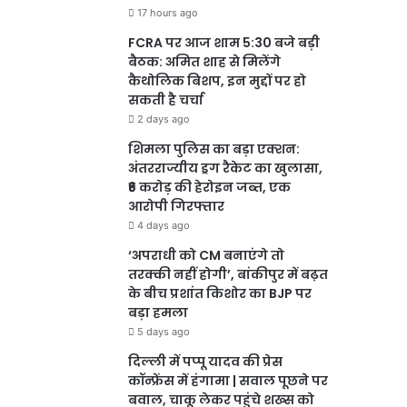
17 hours ago
FCRA पर आज शाम 5:30 बजे बड़ी
बैठक: अमित शाह से मिलेंगे
कैथोलिक बिशप, इन मुद्दों पर हो
सकती है चर्चा
2 days ago
शिमला पुलिस का बड़ा एक्शन:
अंतरराज्यीय ड्रग रैकेट का खुलासा,
₹6 करोड़ की हेरोइन जब्त, एक
आरोपी गिरफ्तार
4 days ago
‘अपराधी को CM बनाएंगे तो
तरक्की नहीं होगी’, बांकीपुर में बढ़त
के बीच प्रशांत किशोर का BJP पर
बड़ा हमला
5 days ago
दिल्ली में पप्पू यादव की प्रेस
कॉन्फ्रेंस में हंगामा | सवाल पूछने पर
बवाल, चाकू लेकर पहुंचे शख्स को