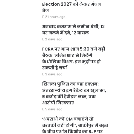
Election 2027 को लेकर मंथन
तेज
21 hours ago
धनबाद कतरास में जमीन धंसी, 12
घर मलबे में दबे, 12 घायल
2 days ago
FCRA पर आज शाम 5:30 बजे बड़ी
बैठक: अमित शाह से मिलेंगे
कैथोलिक बिशप, इन मुद्दों पर हो
सकती है चर्चा
3 days ago
शिमला पुलिस का बड़ा एक्शन:
अंतरराज्यीय ड्रग रैकेट का खुलासा,
₹6 करोड़ की हेरोइन जब्त, एक
आरोपी गिरफ्तार
5 days ago
‘अपराधी को CM बनाएंगे तो
तरक्की नहीं होगी’, बांकीपुर में बढ़त
के बीच प्रशांत किशोर का BJP पर