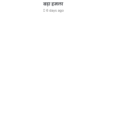
बड़ा हमला
6 days ago