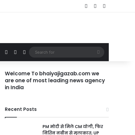
Log In
Random Article
Sidebar
Random Article
Sidebar
Switch skin
Search
for
Welcome To bhaiyajigazab.com we
are one of most leading news agency
in India
Recent Posts
PM मोदी से मिले CM योगी, फिर
नितिन नबीन से मुलाकात; UP