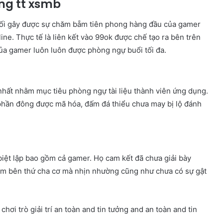
ng tt xsmb
 mối gây được sự chăm bẵm tiên phong hàng đầu của gamer
ne. Thực tế là liên kết vào 99ok được chế tạo ra bên trên
 của gamer luôn luôn được phòng ngự buổi tối đa.
nhất nhằm mục tiêu phòng ngự tài liệu thành viên ứng dụng.
phần đông được mã hóa, đấm đá thiểu chưa may bị lộ đánh
biệt lập bao gồm cả gamer. Họ cam kết đã chưa giải bày
èm bên thứ cha cơ mà nhịn nhường cũng như chưa có sự gật
hơi trò giải trí an toàn and tin tưởng and an toàn and tin