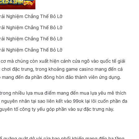
ết cơ mà chúng còn xuất hiện cánh cửa ngõ vào quốc tế giải
uộc chơi đặc trưng, trong khoảng game casino mang đến cá
o mang đến đa phần đông hòn đảo thành viên ứng dụng.
t trong nhiều lựa mua điểm mang đến mua lựa yêu mê thích
 nguyên nhân tại sao liên kết vào 99ok lại lôi cuốn phần đa
guyên tố công ty yếu góp phần vào sự đặc trưng này.
hể quăng quật dở vài rứa bạo phổi khiến mang đến hạ tầng