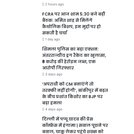
2 hours ago
FCRA पर आज शाम 5:30 बजे बड़ी
बैठक: अमित शाह से मिलेंगे
कैथोलिक बिशप, इन मुद्दों पर हो
सकती है चर्चा
1 day ago
शिमला पुलिस का बड़ा एक्शन:
अंतरराज्यीय ड्रग रैकेट का खुलासा,
₹6 करोड़ की हेरोइन जब्त, एक
आरोपी गिरफ्तार
3 days ago
‘अपराधी को CM बनाएंगे तो
तरक्की नहीं होगी’, बांकीपुर में बढ़त
के बीच प्रशांत किशोर का BJP पर
बड़ा हमला
4 days ago
दिल्ली में पप्पू यादव की प्रेस
कॉन्फ्रेंस में हंगामा | सवाल पूछने पर
बवाल, चाकू लेकर पहुंचे शख्स को