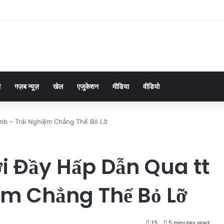
ी
गज़ब न्यूज़
खेल
एजुकेशन
मीडिया
वीडियो
mb – Trải Nghiệm Chẳng Thể Bỏ Lỡ
i Đầy Hấp Dẫn Qua tt
ệm Chẳng Thể Bỏ Lỡ
15
5 minutes read