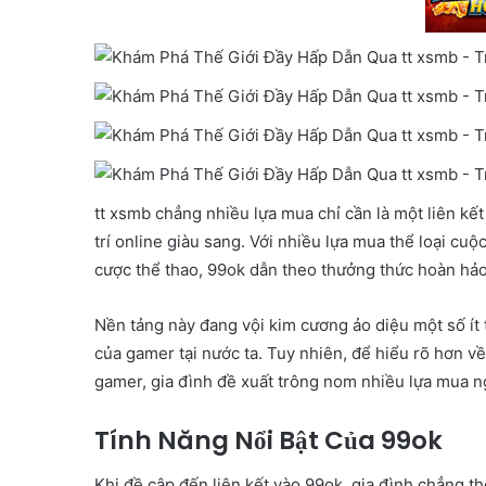
tt xsmb chẳng nhiều lựa mua chỉ cần là một liên k
trí online giàu sang. Với nhiều lựa mua thể loại c
cược thể thao, 99ok dẫn theo thưởng thức hoàn hả
Nền tảng này đang vội kim cương ảo diệu một số í
của gamer tại nước ta. Tuy nhiên, để hiểu rõ hơn về
gamer, gia đình đề xuất trông nom nhiều lựa mua n
Tính Năng Nổi Bật Của 99ok
Khi đề cập đến liên kết vào 99ok, gia đình chẳng t