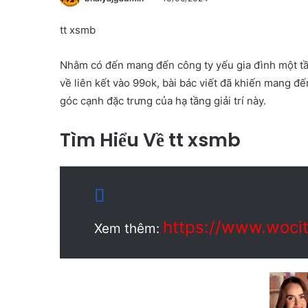
tt xsmb
Nhằm có đến mang đến công ty yếu gia đình một tầ
về liên kết vào 99ok, bài bác viết đã khiến mang đ
góc cạnh đặc trưng của hạ tầng giải trí này.
Tìm Hiểu Về tt xsmb
https://www.wocit
Xem thêm: