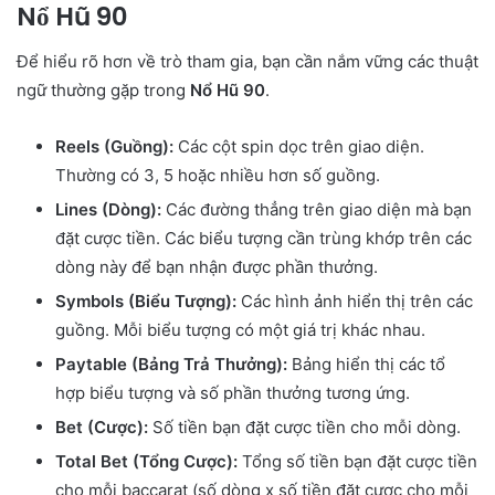
Nổ Hũ 90
Để hiểu rõ hơn về trò tham gia, bạn cần nắm vững các thuật
ngữ thường gặp trong
Nổ Hũ 90
.
Reels (Guồng):
Các cột spin dọc trên giao diện.
Thường có 3, 5 hoặc nhiều hơn số guồng.
Lines (Dòng):
Các đường thẳng trên giao diện mà bạn
đặt cược tiền. Các biểu tượng cần trùng khớp trên các
dòng này để bạn nhận được phần thưởng.
Symbols (Biểu Tượng):
Các hình ảnh hiển thị trên các
guồng. Mỗi biểu tượng có một giá trị khác nhau.
Paytable (Bảng Trả Thưởng):
Bảng hiển thị các tổ
hợp biểu tượng và số phần thưởng tương ứng.
Bet (Cược):
Số tiền bạn đặt cược tiền cho mỗi dòng.
Total Bet (Tổng Cược):
Tổng số tiền bạn đặt cược tiền
cho mỗi baccarat (số dòng x số tiền đặt cược cho mỗi