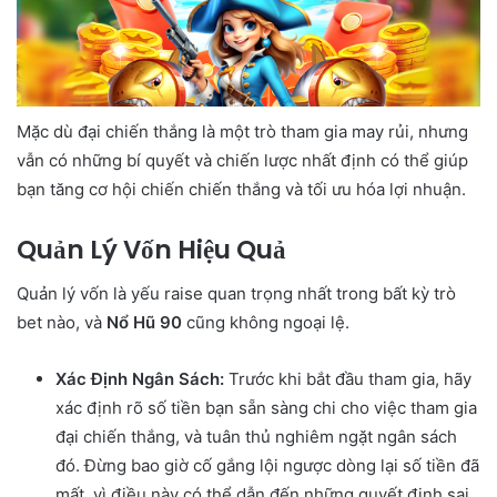
Mặc dù đại chiến thắng là một trò tham gia may rủi, nhưng
vẫn có những bí quyết và chiến lược nhất định có thể giúp
bạn tăng cơ hội chiến chiến thắng và tối ưu hóa lợi nhuận.
Quản Lý Vốn Hiệu Quả
Quản lý vốn là yếu raise quan trọng nhất trong bất kỳ trò
bet nào, và
Nổ Hũ 90
cũng không ngoại lệ.
Xác Định Ngân Sách:
Trước khi bắt đầu tham gia, hãy
xác định rõ số tiền bạn sẵn sàng chi cho việc tham gia
đại chiến thắng, và tuân thủ nghiêm ngặt ngân sách
đó. Đừng bao giờ cố gắng lội ngược dòng lại số tiền đã
mất, vì điều này có thể dẫn đến những quyết định sai