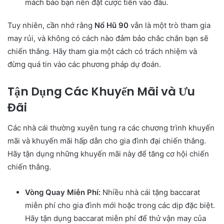
mách bảo bạn nên đặt cược tiền vào đâu.
Tuy nhiên, cần nhớ rằng
Nổ Hũ 90
vẫn là một trò tham gia
may rủi, và không có cách nào đảm bảo chắc chắn bạn sẽ
chiến thắng. Hãy tham gia một cách có trách nhiệm và
đừng quá tin vào các phương pháp dự đoán.
Tận Dụng Các Khuyến Mãi và Ưu
Đãi
Các nhà cái thường xuyên tung ra các chương trình khuyến
mãi và khuyến mãi hấp dẫn cho gia đình đại chiến thắng.
Hãy tận dụng những khuyến mãi này để tăng cơ hội chiến
chiến thắng.
Vòng Quay Miễn Phí:
Nhiều nhà cái tặng baccarat
miễn phí cho gia đình mới hoặc trong các dịp đặc biệt.
Hãy tận dụng baccarat miễn phí để thử vận may của