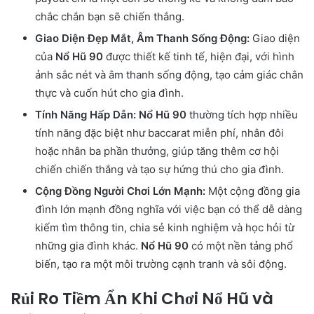
chắc chắn bạn sẽ chiến thắng.
Giao Diện Đẹp Mắt, Âm Thanh Sống Động:
Giao diện
của
Nổ Hũ 90
được thiết kế tinh tế, hiện đại, với hình
ảnh sắc nét và âm thanh sống động, tạo cảm giác chân
thực và cuốn hút cho gia đình.
Tính Năng Hấp Dẫn:
Nổ Hũ 90
thường tích hợp nhiều
tính năng đặc biệt như baccarat miễn phí, nhân đôi
hoặc nhân ba phần thưởng, giúp tăng thêm cơ hội
chiến chiến thắng và tạo sự hứng thú cho gia đình.
Cộng Đồng Người Chơi Lớn Mạnh:
Một cộng đồng gia
đình lớn mạnh đồng nghĩa với việc bạn có thể dễ dàng
kiếm tìm thông tin, chia sẻ kinh nghiệm và học hỏi từ
những gia đình khác.
Nổ Hũ 90
có một nền tảng phổ
biến, tạo ra một môi trường cạnh tranh và sôi động.
Rủi Ro Tiềm Ẩn Khi Chơi Nổ Hũ và