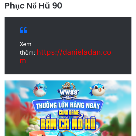
Phục Nổ Hũ 90
Xem
https://danieladan.co
thêm:
m