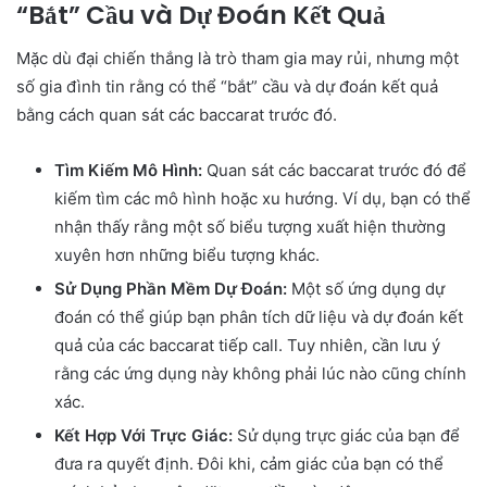
“Bắt” Cầu và Dự Đoán Kết Quả
Mặc dù đại chiến thắng là trò tham gia may rủi, nhưng một
số gia đình tin rằng có thể “bắt” cầu và dự đoán kết quả
bằng cách quan sát các baccarat trước đó.
Tìm Kiếm Mô Hình:
Quan sát các baccarat trước đó để
kiếm tìm các mô hình hoặc xu hướng. Ví dụ, bạn có thể
nhận thấy rằng một số biểu tượng xuất hiện thường
xuyên hơn những biểu tượng khác.
Sử Dụng Phần Mềm Dự Đoán:
Một số ứng dụng dự
đoán có thể giúp bạn phân tích dữ liệu và dự đoán kết
quả của các baccarat tiếp call. Tuy nhiên, cần lưu ý
rằng các ứng dụng này không phải lúc nào cũng chính
xác.
Kết Hợp Với Trực Giác:
Sử dụng trực giác của bạn để
đưa ra quyết định. Đôi khi, cảm giác của bạn có thể