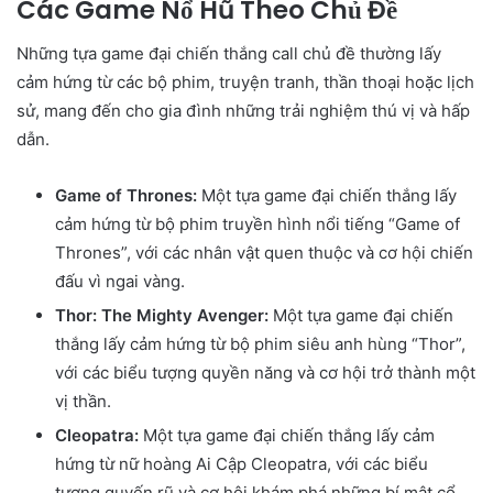
Các Game Nổ Hũ Theo Chủ Đề
Những tựa game đại chiến thắng call chủ đề thường lấy
cảm hứng từ các bộ phim, truyện tranh, thần thoại hoặc lịch
sử, mang đến cho gia đình những trải nghiệm thú vị và hấp
dẫn.
Game of Thrones:
Một tựa game đại chiến thắng lấy
cảm hứng từ bộ phim truyền hình nổi tiếng “Game of
Thrones”, với các nhân vật quen thuộc và cơ hội chiến
đấu vì ngai vàng.
Thor: The Mighty Avenger:
Một tựa game đại chiến
thắng lấy cảm hứng từ bộ phim siêu anh hùng “Thor”,
với các biểu tượng quyền năng và cơ hội trở thành một
vị thần.
Cleopatra:
Một tựa game đại chiến thắng lấy cảm
hứng từ nữ hoàng Ai Cập Cleopatra, với các biểu
tượng quyến rũ và cơ hội khám phá những bí mật cổ