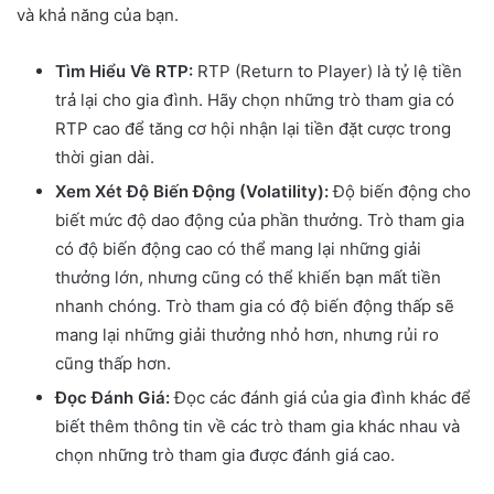
và khả năng của bạn.
Tìm Hiểu Về RTP:
RTP (Return to Player) là tỷ lệ tiền
trả lại cho gia đình. Hãy chọn những trò tham gia có
RTP cao để tăng cơ hội nhận lại tiền đặt cược trong
thời gian dài.
Xem Xét Độ Biến Động (Volatility):
Độ biến động cho
biết mức độ dao động của phần thưởng. Trò tham gia
có độ biến động cao có thể mang lại những giải
thưởng lớn, nhưng cũng có thể khiến bạn mất tiền
nhanh chóng. Trò tham gia có độ biến động thấp sẽ
mang lại những giải thưởng nhỏ hơn, nhưng rủi ro
cũng thấp hơn.
Đọc Đánh Giá:
Đọc các đánh giá của gia đình khác để
biết thêm thông tin về các trò tham gia khác nhau và
chọn những trò tham gia được đánh giá cao.