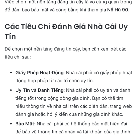
Việc chọn một nền tảng đáng tin cậy là vô cùng quan trọng
để đảm bảo bảo mật và công bằng khi tham gia
Nổ Hũ 90
.
Các Tiêu Chí Đánh Giá Nhà Cái Uy
Tín
Để chọn một nền tảng đáng tin cậy, bạn cần xem xét các
tiêu chí sau:
Giấy Phép Hoạt Động:
Nhà cái phải có giấy phép hoạt
động hợp pháp từ các tổ chức uy tín.
Uy Tín và Danh Tiếng:
Nhà cái phải có uy tín và danh
tiếng tốt trong cộng đồng gia đình. Bạn có thể tìm
hiểu thông tin về nhà cái trên các diễn đàn, trang web
đánh giá hoặc hỏi ý kiến của những gia đình khác.
Bảo Mật:
Nhà cái phải có hệ thống bảo mật hiện đại
để bảo vệ thông tin cá nhân và tài khoản của gia đình.