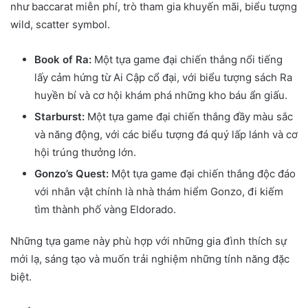
như baccarat miễn phí, trò tham gia khuyến mãi, biểu tượng
wild, scatter symbol.
Book of Ra:
Một tựa game đại chiến thắng nổi tiếng
lấy cảm hứng từ Ai Cập cổ đại, với biểu tượng sách Ra
huyền bí và cơ hội khám phá những kho báu ẩn giấu.
Starburst:
Một tựa game đại chiến thắng đầy màu sắc
và năng động, với các biểu tượng đá quý lấp lánh và cơ
hội trúng thưởng lớn.
Gonzo’s Quest:
Một tựa game đại chiến thắng độc đáo
với nhân vật chính là nhà thám hiểm Gonzo, đi kiếm
tìm thành phố vàng Eldorado.
Những tựa game này phù hợp với những gia đình thích sự
mới lạ, sáng tạo và muốn trải nghiệm những tính năng đặc
biệt.