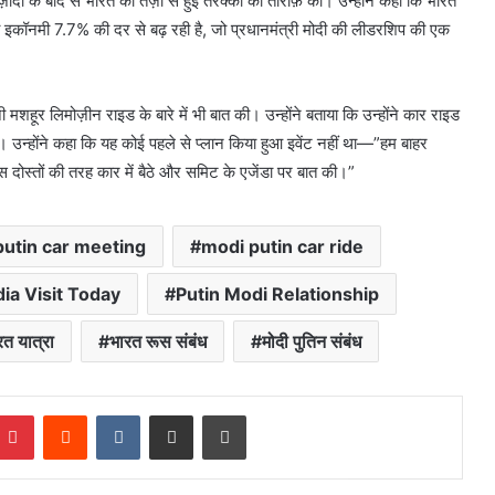
ी के बाद से भारत की तेज़ी से हुई तरक्की की तारीफ़ की। उन्होंने कहा कि भारत
ी
इकॉनमी
7.7% की दर से बढ़ रही है, जो प्रधानमंत्री मोदी की
लीडरशिप
की एक
नी मशहूर
लिमोज़ीन
राइड
के बारे में भी बात की। उन्होंने बताया कि उन्होंने कार
राइड
 उन्होंने कहा कि यह कोई पहले से
प्लान
किया हुआ
इवेंट
नहीं था
—”
हम बाहर
 दोस्तों की तरह कार में बैठे और
समिट
के एजेंडा पर बात की।”
utin car meeting
modi putin car ride
dia Visit Today
Putin Modi Relationship
रत यात्रा
भारत रूस संबंध
मोदी पुतिन संबंध
mblr
Pinterest
Reddit
VKontakte
Share via Email
Print