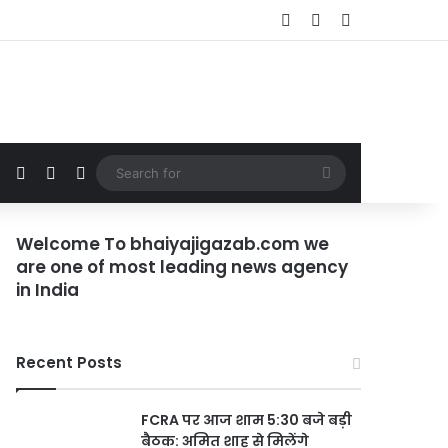
Log In
Random Article
Sidebar
Random Article
Sidebar
Switch skin
Search
for
Welcome To bhaiyajigazab.com we
are one of most leading news agency
in India
Recent Posts
FCRA पर आज शाम 5:30 बजे बड़ी
बैठक: अमित शाह से मिलेंगे