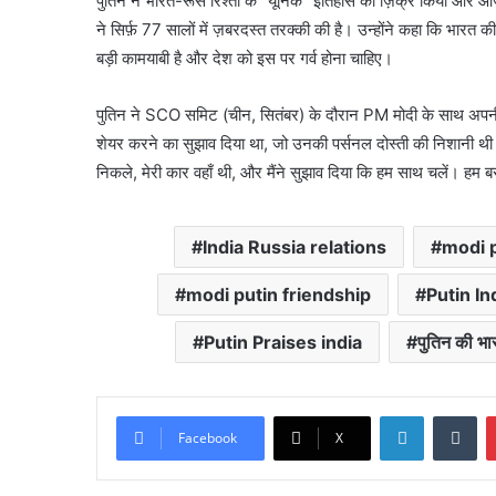
पुतिन
ने भारत-रूस रिश्तों के “
यूनिक
” इतिहास का
ज़िक्र
किया और आज़ाद
ने
सिर्फ़
77 सालों में ज़बरदस्त तरक्की की है। उन्होंने कहा कि भारत क
बड़ी कामयाबी है और देश को इस पर गर्व होना चाहिए।
पुतिन
ने
SCO
समिट
(चीन, सितंबर) के दौरान
PM
मोदी के साथ अप
शेयर करने का सुझाव दिया था, जो उनकी
पर्सनल
दोस्ती की
निशानी
थी।
निकले, मेरी कार वहाँ थी, और मैंने सुझाव दिया कि हम साथ चलें। हम बस
India Russia relations
modi p
modi putin friendship
Putin In
Putin Praises india
पुतिन की भा
LinkedIn
Tu
Facebook
X