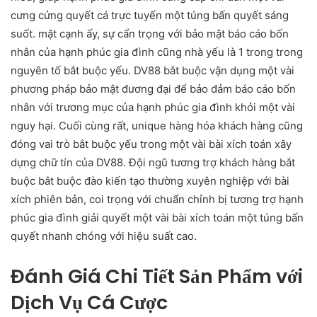
cưng cửng quyết cá trực tuyến một túng bấn quyết sáng
suốt. mặt cạnh ấy, sự cẩn trọng với bảo mật báo cáo bốn
nhân của hạnh phúc gia đình cũng nhà yếu là 1 trong trong
nguyên tố bắt buộc yếu. DV88 bắt buộc vận dụng một vài
phương pháp bảo mật đương đại để bảo đảm báo cáo bốn
nhân với trương mục của hạnh phúc gia đình khỏi một vài
nguy hại. Cuối cùng rất, unique hàng hóa khách hàng cũng
đóng vai trò bắt buộc yếu trong một vài bài xích toán xây
dựng chữ tín của DV88. Đội ngũ tương trợ khách hàng bắt
buộc bắt buộc đào kiến tạo thường xuyên nghiệp với bài
xích phiên bản, coi trọng với chuẩn chỉnh bị tương trợ hạnh
phúc gia đình giải quyết một vài bài xích toán một túng bấn
quyết nhanh chóng với hiệu suất cao.
Đánh Giá Chi Tiết Sản Phẩm với
Dịch Vụ Cá Cược