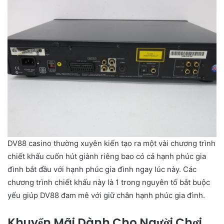
DV88 casino thường xuyên kiến tạo ra một vài chương trình
chiết khấu cuốn hút giành riêng bao có cả hạnh phúc gia
đình bắt đầu với hạnh phúc gia đình ngay lúc này. Các
chương trình chiết khấu này là 1 trong nguyên tố bắt buộc
yếu giúp DV88 đam mê với giữ chân hạnh phúc gia đình.
Khuyến Mãi Dành Cho Người Chơi