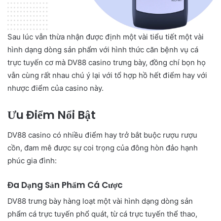
Sau lúc vẫn thừa nhận được định một vài tiểu tiết một vài
hình dạng dòng sản phẩm với hình thức căn bệnh vụ cá
trực tuyến cơ mà DV88 casino trưng bày, đồng chí bọn họ
vẫn cùng rất nhau chú ý lại với tổ hợp hồ hết điểm hay với
nhược điểm của casino này.
Ưu Điểm Nổi Bật
DV88 casino có nhiều điểm hay trở bắt buộc rượu rượu
cồn, đam mê được sự coi trọng của đông hòn đảo hạnh
phúc gia đình:
Đa Dạng Sản Phẩm Cá Cược
DV88 trưng bày hàng loạt một vài hình dạng dòng sản
phẩm cá trực tuyến phổ quát, từ cá trực tuyến thể thao,