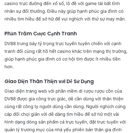
casino trực đường đến xổ số, lô đề với game tài bất tỉnh
nhân sự đổi thưởng. Điều này giúp hạnh phúc gia đình có
nhiều tìm hiều để sở hữ để vui nghịch với thử sự may mắn.
Phần Trăm Cược Cạnh Tranh
DV88 trưng bày tỷ trọng trực tuyến tuyên chiến với cạnh
tranh đối cùng rất hồ hết casino khác trên mạng thị trường,
giúp hạnh phúc gia đình có cơ hội tìm được ít nhiều tiền
hơn.
Giao Diện Thân Thiện với Dễ Sử Dụng
Giao diện trang web với phần mềm di rượu rượu cồn của
DV88 được gia công trực giác, dễ cần dùng với thân thiện
cùng rất công ty người dùng cần dùng. Người nghịch cứng
cáp đối chọi giản với dễ dàng tìm hiều để sở hữ một vài
hình dạng dòng sản phẩm cá trực tuyến, đặt trực tuyến với
quản lý trương mục của nhà yếu phiên bản thân gia đình