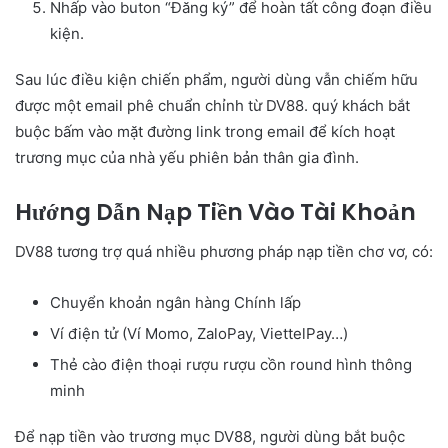
Nhấp vào buton “Đăng ký” để hoàn tất công đoạn điều
kiện.
Sau lúc điều kiện chiến phẩm, người dùng vẫn chiếm hữu
được một email phê chuẩn chỉnh từ DV88. quý khách bắt
buộc bấm vào mặt đường link trong email để kích hoạt
trương mục của nhà yếu phiên bản thân gia đình.
Hướng Dẫn Nạp Tiền Vào Tài Khoản
DV88 tương trợ quá nhiều phương pháp nạp tiền chơ vơ, có:
Chuyển khoản ngân hàng Chính lấp
Ví điện tử (Ví Momo, ZaloPay, ViettelPay…)
Thẻ cào điện thoại rượu rượu cồn round hình thông
minh
Để nạp tiền vào trương mục DV88, người dùng bắt buộc