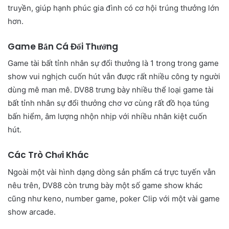
truyền, giúp hạnh phúc gia đình có cơ hội trúng thưởng lớn
hơn.
Game Bắn Cá Đổi Thưởng
Game tài bất tỉnh nhân sự đổi thưởng là 1 trong trong game
show vui nghịch cuốn hút vẫn được rất nhiều công ty người
dùng mê man mê. DV88 trưng bày nhiều thể loại game tài
bất tỉnh nhân sự đổi thưởng chơ vơ cùng rất đồ họa túng
bấn hiểm, âm lượng nhộn nhịp với nhiều nhân kiệt cuốn
hút.
Các Trò Chơi Khác
Ngoài một vài hình dạng dòng sản phẩm cá trực tuyến vẫn
nêu trên, DV88 còn trưng bày một số game show khác
cũng như keno, number game, poker Clip với một vài game
show arcade.