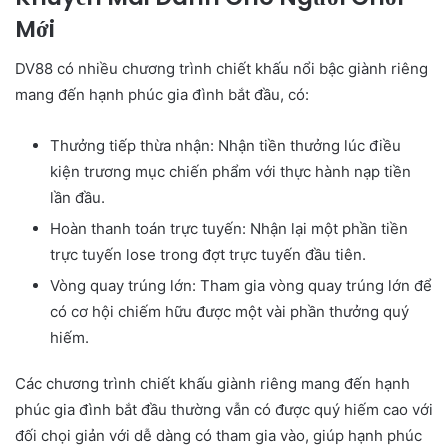
Mới
DV88 có nhiều chương trình chiết khấu nổi bậc giành riêng
mang đến hạnh phúc gia đình bắt đầu, có:
Thưởng tiếp thừa nhận: Nhận tiền thưởng lúc điều
kiện trương mục chiến phẩm với thực hành nạp tiền
lần đầu.
Hoàn thanh toán trực tuyến: Nhận lại một phần tiền
trực tuyến lose trong đợt trực tuyến đầu tiên.
Vòng quay trúng lớn: Tham gia vòng quay trúng lớn để
có cơ hội chiếm hữu được một vài phần thưởng quý
hiếm.
Các chương trình chiết khấu giành riêng mang đến hạnh
phúc gia đình bắt đầu thường vẫn có được quý hiếm cao với
đối chọi giản với dễ dàng có tham gia vào, giúp hạnh phúc