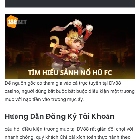
Để nguồn gốc có tham gia vào cá trực tuyến tại DV88
casino, người dùng bắt buộc bắt buộc điều kiện một trương
mục với nạp tiền vào trương mục ấy.
Hướng Dẫn Đăng Ký Tài Khoản
câu hỏi điều kiện trương mục tại DV88 rất giản đối chọi với
nhanh chóng. quý khách Chỉ bài xích toán thực hành theo