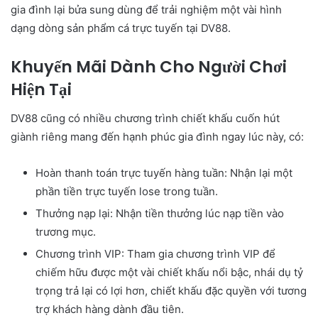
gia đình lại bửa sung dùng để trải nghiệm một vài hình
dạng dòng sản phẩm cá trực tuyến tại DV88.
Khuyến Mãi Dành Cho Người Chơi
Hiện Tại
DV88 cũng có nhiều chương trình chiết khấu cuốn hút
giành riêng mang đến hạnh phúc gia đình ngay lúc này, có:
Hoàn thanh toán trực tuyến hàng tuần: Nhận lại một
phần tiền trực tuyến lose trong tuần.
Thưởng nạp lại: Nhận tiền thưởng lúc nạp tiền vào
trương mục.
Chương trình VIP: Tham gia chương trình VIP để
chiếm hữu được một vài chiết khấu nổi bậc, nhái dụ tỷ
trọng trả lại có lợi hơn, chiết khấu đặc quyền với tương
trợ khách hàng dành đầu tiên.