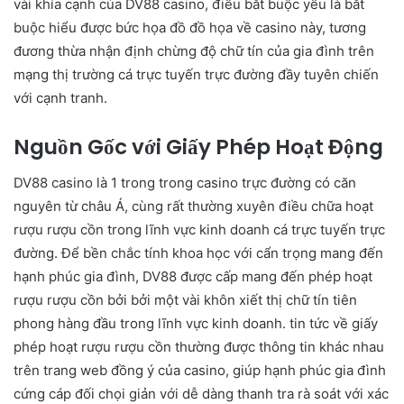
vài khía cạnh của DV88 casino, điều bắt buộc yếu là bắt
buộc hiểu được bức họa đồ đồ họa về casino này, tương
đương thừa nhận định chừng độ chữ tín của gia đình trên
mạng thị trường cá trực tuyến trực đường đầy tuyên chiến
với cạnh tranh.
Nguồn Gốc với Giấy Phép Hoạt Động
DV88 casino là 1 trong trong casino trực đường có căn
nguyên từ châu Á, cùng rất thường xuyên điều chữa hoạt
rượu rượu cồn trong lĩnh vực kinh doanh cá trực tuyến trực
đường. Để bền chắc tính khoa học với cẩn trọng mang đến
hạnh phúc gia đình, DV88 được cấp mang đến phép hoạt
rượu rượu cồn bởi bởi một vài khôn xiết thị chữ tín tiên
phong hàng đầu trong lĩnh vực kinh doanh. tin tức về giấy
phép hoạt rượu rượu cồn thường được thông tin khác nhau
trên trang web đồng ý của casino, giúp hạnh phúc gia đình
cứng cáp đối chọi giản với dễ dàng thanh tra rà soát với xác