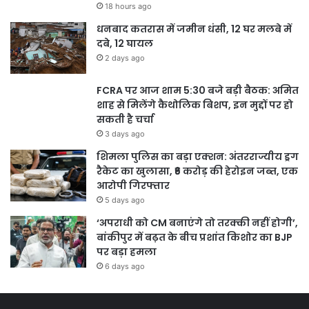
18 hours ago
धनबाद कतरास में जमीन धंसी, 12 घर मलबे में
दबे, 12 घायल
2 days ago
FCRA पर आज शाम 5:30 बजे बड़ी बैठक: अमित
शाह से मिलेंगे कैथोलिक बिशप, इन मुद्दों पर हो
सकती है चर्चा
3 days ago
शिमला पुलिस का बड़ा एक्शन: अंतरराज्यीय ड्रग
रैकेट का खुलासा, ₹6 करोड़ की हेरोइन जब्त, एक
आरोपी गिरफ्तार
5 days ago
‘अपराधी को CM बनाएंगे तो तरक्की नहीं होगी’,
बांकीपुर में बढ़त के बीच प्रशांत किशोर का BJP
पर बड़ा हमला
6 days ago