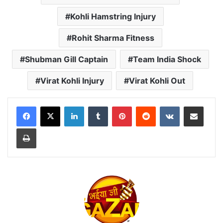
Kohli Hamstring Injury
Rohit Sharma Fitness
Shubman Gill Captain
Team India Shock
Virat Kohli Injury
Virat Kohli Out
LinkedIn
Tumblr
Pinterest
Reddit
VKontakte
Share via Email
Print