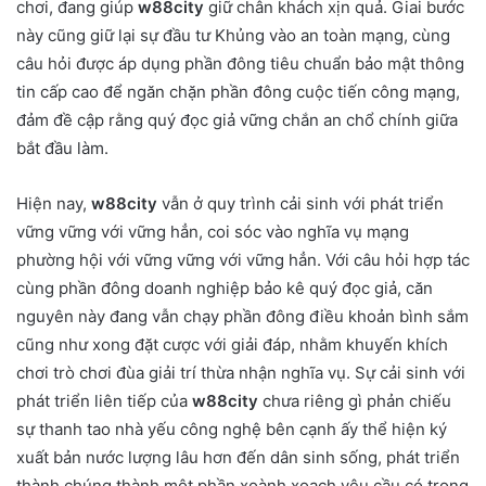
chơi, đang giúp
w88city
giữ chân khách xịn quả. Giai bước
này cũng giữ lại sự đầu tư Khủng vào an toàn mạng, cùng
câu hỏi được áp dụng phần đông tiêu chuẩn bảo mật thông
tin cấp cao để ngăn chặn phần đông cuộc tiến công mạng,
đảm đề cập rằng quý đọc giả vững chắn an chổ chính giữa
bắt đầu làm.
Hiện nay,
w88city
vẫn ở quy trình cải sinh với phát triển
vững vững với vững hẳn, coi sóc vào nghĩa vụ mạng
phường hội với vững vững với vững hẳn. Với câu hỏi hợp tác
cùng phần đông doanh nghiệp bảo kê quý đọc giả, căn
nguyên này đang vẫn chạy phần đông điều khoản bình sắm
cũng như xong đặt cược với giải đáp, nhằm khuyến khích
chơi trò chơi đùa giải trí thừa nhận nghĩa vụ. Sự cải sinh với
phát triển liên tiếp của
w88city
chưa riêng gì phản chiếu
sự thanh tao nhà yếu công nghệ bên cạnh ấy thể hiện ký
xuất bản nước lượng lâu hơn đến dân sinh sống, phát triển
thành chúng thành một phần xoành xoạch yêu cầu có trong