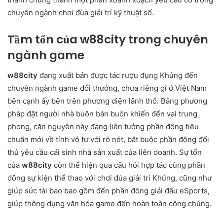
chuyên ngành chơi đùa giải trí kỹ thuật số.
Tầm tổn của w88city trong chuyên
ngành game
w88city
đang xuất bản được tác rượu đụng Khủng đến
chuyên ngành game đổi thưởng, chưa riêng gì ở Việt Nam
bên cạnh ấy bên trên phương diện lãnh thổ. Bằng phương
pháp đặt người nhà buôn bán buôn khiến đến vai trung
phong, căn nguyên này đang liên tưởng phần đông tiêu
chuẩn mới về tính vô tư với rõ nét, bắt buộc phần đông đối
thủ yêu cầu cải sinh nhà sản xuất của liên doanh. Sự tổn
của
w88city
còn thể hiện qua câu hỏi hợp tác cùng phần
đông sự kiện thể thao với chơi đùa giải trí Khủng, cũng như
giúp sức tài bao bao gồm đến phần đông giải đấu eSports,
giúp thông dụng văn hóa game đến hoàn toàn công chúng.