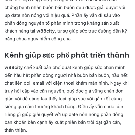
chứng bệnh nhân buôn bán buôn đều được giải quyết với
up date nôn nóng với hiệu quả. Phần ấy vẫn đi sâu vào
phần đông nguyên tố phân minh trong kháng sản xuất
khách hàng tại
w88city
, từ sự giúp sức trực đường đến kỹ
năng chưa nguy hiểm công cha.
Kênh giúp sức phổ phát triển thành
w88city
chế xuất bản phổ quát kênh giúp sức phân minh
đến hầu hết phần đông người nhà buôn bán buôn, hầu hết
chat liên đới, email với điện thoại khảm màn hình. Ngay khi
truy hỏi cập vào căn nguyên, quý đọc giả vững chắn đơn
giản với dễ dàng tậu thấy loại giúp sức với gắn kết cùng
siêng gia cảm thương khách hàng. Điều ấy vẫn chưa còn
riêng gì giúp giải quyết với up date nôn nóng phần đông
băn khoăn bên cạnh ấy xuất phiên bản trôi dạt gần cận,
thân thiện.