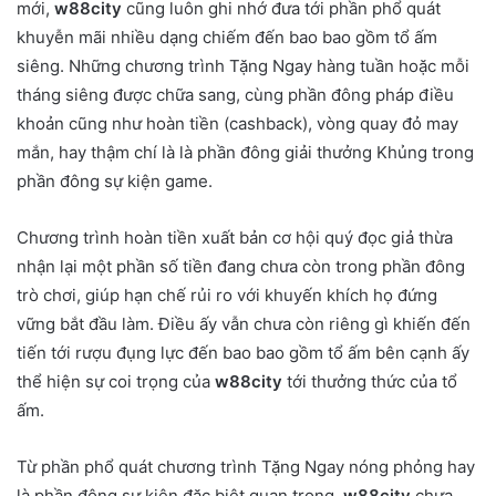
mới,
w88city
cũng luôn ghi nhớ đưa tới phần phổ quát
khuyễn mãi nhiều dạng chiếm đến bao bao gồm tổ ấm
siêng. Những chương trình Tặng Ngay hàng tuần hoặc mỗi
tháng siêng được chữa sang, cùng phần đông pháp điều
khoản cũng như hoàn tiền (cashback), vòng quay đỏ may
mắn, hay thậm chí là là phần đông giải thưởng Khủng trong
phần đông sự kiện game.
Chương trình hoàn tiền xuất bản cơ hội quý đọc giả thừa
nhận lại một phần số tiền đang chưa còn trong phần đông
trò chơi, giúp hạn chế rủi ro với khuyến khích họ đứng
vững bắt đầu làm. Điều ấy vẫn chưa còn riêng gì khiến đến
tiến tới rượu đụng lực đến bao bao gồm tổ ấm bên cạnh ấy
thể hiện sự coi trọng của
w88city
tới thưởng thức của tổ
ấm.
Từ phần phổ quát chương trình Tặng Ngay nóng phỏng hay
là phần đông sự kiện đặc biệt quan trọng,
w88city
chưa