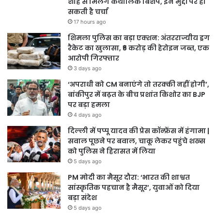
शाह से मिलेंगे कैथोलिक बिशप, इन मुद्दों पर हो
सकती है चर्चा
17 hours ago
शिमला पुलिस का बड़ा एक्शन: अंतरराज्यीय ड्रग
रैकेट का खुलासा, ₹6 करोड़ की हेरोइन जब्त, एक
आरोपी गिरफ्तार
3 days ago
‘अपराधी को CM बनाएंगे तो तरक्की नहीं होगी’,
बांकीपुर में बढ़त के बीच प्रशांत किशोर का BJP
पर बड़ा हमला
4 days ago
दिल्ली में पप्पू यादव की प्रेस कॉन्फ्रेंस में हंगामा |
सवाल पूछने पर बवाल, चाकू लेकर पहुंचे शख्स
को पुलिस ने हिरासत में लिया
5 days ago
PM मोदी का मैसूर दौरा: ‘भारत की शाश्वत
सांस्कृतिक पहचान है मैसूर’, युवाओं को दिया
बड़ा संदेश
5 days ago