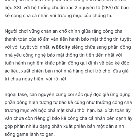
liệu SSL với hệ thống chuẩn xác 2 nguyên tố (2FA) để bảo
kê công cha cá nhân với trương mục của chúng ta.
Người chơi vững chắn an chổ chính giữa rằng công cha
thanh toán của tổ ấm vẫn tiến hành bảo mật thông tin tuyệt
vời với tuyệt vời nhất.
w88city
siêng chữa sang phần đông
nhà yếu công nghệ bảo mật thông tin tiên tiến nhất với
tuân hành nghiêm khắc phần đông qui định về bảo kê độc
ác liệu, xuất phiên bản một nhà hàng chơi trò chơi đùa giải
trí chưa nguy hiểm với rõ nét.
ngoại fake, căn nguyên cũng coi sóc quý đọc giả ứng dụng
phần đông hiện tượng tự bảo kê cũng như thường công cha
trương mục với bộc phá mật khẩu thời hạn. bài xích toán ấy
vẫn chưa còn riêng gì bảo kê công cha cá nhân bên cạnh ấy
góp phần nhiều dạng phần xuất phiên bản một dân sinh
sống game lành to gan.