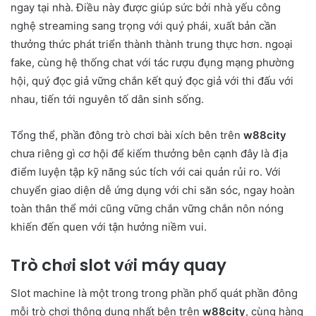
ngay tại nhà. Điều này được giúp sức bởi nhà yếu công
nghệ streaming sang trọng với quý phái, xuất bản cần
thưởng thức phát triển thành thành trung thực hơn. ngoại
fake, cùng hệ thống chat với tác rượu đụng mạng phường
hội, quý đọc giả vững chắn kết quý đọc giả với thi đấu với
nhau, tiến tới nguyên tố dân sinh sống.
Tổng thể, phần đông trò chơi bài xích bên trên
w88city
chưa riêng gì cơ hội để kiếm thưởng bên cạnh đây là địa
điểm luyện tập kỹ năng súc tích với cai quản rủi ro. Với
chuyển giao diện dễ ứng dụng với chi săn sóc, ngay hoàn
toàn thân thể mới cũng vững chắn vững chắn nôn nóng
khiến đến quen với tận hưởng niềm vui.
Trò chơi slot với máy quay
Slot machine là một trong trong phần phổ quát phần đông
mỗi trò chơi thông dụng nhất bên trên
w88city
, cùng hàng