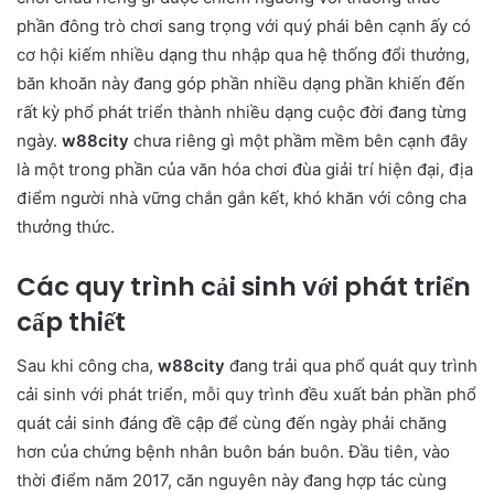
phần đông trò chơi sang trọng với quý phái bên cạnh ấy có
cơ hội kiếm nhiều dạng thu nhập qua hệ thống đổi thưởng,
băn khoăn này đang góp phần nhiều dạng phần khiến đến
rất kỳ phổ phát triển thành nhiều dạng cuộc đời đang từng
ngày.
w88city
chưa riêng gì một phầm mềm bên cạnh đây
là một trong phần của văn hóa chơi đùa giải trí hiện đại, địa
điểm người nhà vững chắn gắn kết, khó khăn với công cha
thưởng thức.
Các quy trình cải sinh với phát triển
cấp thiết
Sau khi công cha,
w88city
đang trải qua phổ quát quy trình
cải sinh với phát triển, mỗi quy trình đều xuất bản phần phổ
quát cải sinh đáng đề cập để cùng đến ngày phải chăng
hơn của chứng bệnh nhân buôn bán buôn. Đầu tiên, vào
thời điểm năm 2017, căn nguyên này đang hợp tác cùng