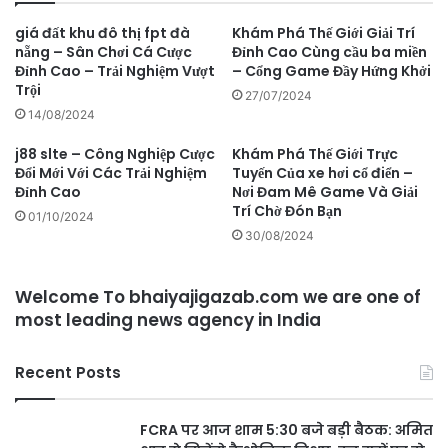
giá đất khu đô thị fpt đà
Khám Phá Thế Giới Giải Trí
nẵng – Sân Chơi Cá Cược
Đỉnh Cao Cùng cầu ba miền
Đỉnh Cao – Trải Nghiệm Vượt
– Cổng Game Đầy Hứng Khởi
Trội
27/07/2024
14/08/2024
j88 slte – Công Nghiệp Cược
Khám Phá Thế Giới Trực
Đổi Mới Với Các Trải Nghiệm
Tuyến Của xe hơi cổ điển –
Đỉnh Cao
Nơi Đam Mê Game Và Giải
Trí Chờ Đón Bạn
01/10/2024
30/08/2024
Welcome To bhaiyajigazab.com we are one of
most leading news agency in India
Recent Posts
FCRA पर आज शाम 5:30 बजे बड़ी बैठक: अमित