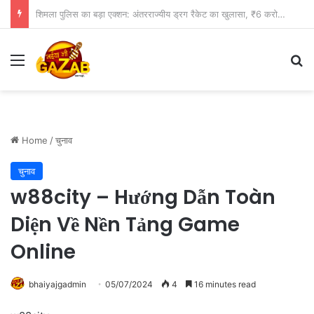
‘अपराधी को CM बनाएंगे तो तरक्की नहीं होगी’, बांकीपुर में बढ़त के बीच प्रशांत किशोर का BJP पर बड़ा हमला
Menu
Se
Home
/
चुनाव
चुनाव
w88city – Hướng Dẫn Toàn
Diện Về Nền Tảng Game
Online
bhaiyajgadmin
05/07/2024
4
16 minutes read