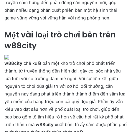
truyền cảm hứng đến phần đông căn nguyên mới, góp
phần nhiều dạng phần xuất phiên bản một hệ sinh thái
game vững vững với vững hẳn với nóng phỏng hơn.
Một vài loại trò chơi bên trên
w88city
w88city
chế xuất bản một kho trò chơi phổ phát triển
thành, từ truyền thống đến hiện đại, gây coi sóc nhà yếu
lứa tuổi với sở trường đam mê nghi. Với sự liên kết giữa
nguyên tố chơi đùa giải trí với cơ hội đổi thưởng, căn
nguyên này đang phát triển thành thành điểm đến sắm lựa
yêu mếm của hàng triệu con cái quý đọc giả. Phần ấy vẫn
xiêu vẹo dạt sâu hơn về phổ quát loại trò chơi, giúp đến
bao bao gồm tổ ấm hiểu rõ hơn về câu hỏi rất kỳ phổ phát
triển thành mà
w88city
xuất bản, từ ấy sắm được phần phổ