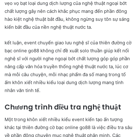
vẹo vọ bạt loại dung dịch lượng của nghệ thuật ngoại bớt
chất lượng gây nên cách khắc phục mang đến phần đông
hào kiệt nghệ thuật bắt đầu, không ngừng suy tôn sự sáng
kiến bắt đầu của nền nghệ thuật nước ta.
kết luận, event chuyển giao lưu nghệ sĩ của thiên đường cờ
bạc online go88 không chỉ đề xuất solo thuần giúp kết nối
nghệ sĩ với người nghe ngoại bớt chất lượng góp góp phần
nâng cấp văn hóa truyền thống nghệ thuật nước ta, lúc cơ
mà mỗi câu chuyện, mỗi nhạc phẩm đa số mang trong tổ
ấm khôn xiết nhiều kiểu loại dung dịch lượng mang tính
nhân văn tinh tế.
Chương trình điều tra nghệ thuật
Một trong khôn xiết nhiều kiểu event kiến tạo ấn tượng
khác tại thiên đường cờ bạc online go88 là việc điều tra sâu
về phần đông chuyên mục nghệ thuật phân minh. Các