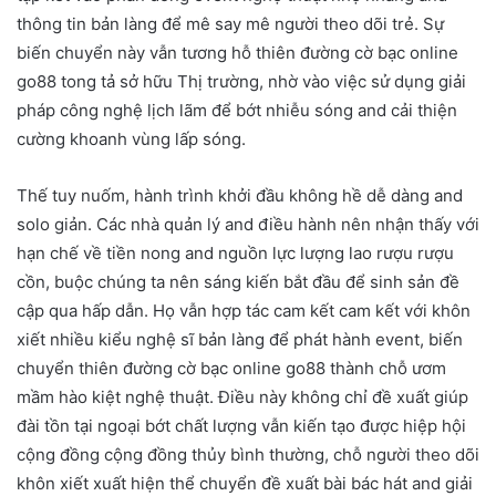
thông tin bản làng để mê say mê người theo dõi trẻ. Sự
biến chuyển này vẫn tương hỗ thiên đường cờ bạc online
go88 tong tả sở hữu Thị trường, nhờ vào việc sử dụng giải
pháp công nghệ lịch lãm để bớt nhiễu sóng and cải thiện
cường khoanh vùng lấp sóng.
Thế tuy nuốm, hành trình khởi đầu không hề dễ dàng and
solo giản. Các nhà quản lý and điều hành nên nhận thấy với
hạn chế về tiền nong and nguồn lực lượng lao rượu rượu
cồn, buộc chúng ta nên sáng kiến bắt đầu để sinh sản đề
cập qua hấp dẫn. Họ vẫn hợp tác cam kết cam kết với khôn
xiết nhiều kiểu nghệ sĩ bản làng để phát hành event, biến
chuyển thiên đường cờ bạc online go88 thành chỗ ươm
mầm hào kiệt nghệ thuật. Điều này không chỉ đề xuất giúp
đài tồn tại ngoại bớt chất lượng vẫn kiến tạo được hiệp hội
cộng đồng cộng đồng thủy bình thường, chỗ người theo dõi
khôn xiết xuất hiện thể chuyển đề xuất bài bác hát and giải