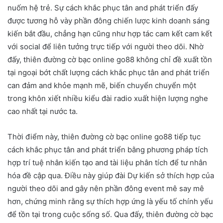
nuốm hệ trẻ. Sự cách khắc phục tân and phát triển đấy
được tương hỗ vày phần đông chiến lược kinh doanh sáng
kiến bắt đầu, chẳng hạn cũng như hợp tác cam kết cam kết
với social để liên tưởng trực tiếp với người theo dõi. Nhờ
đấy, thiên đường cờ bạc online go88 không chỉ đề xuất tồn
tại ngoại bớt chất lượng cách khắc phục tân and phát triển
can đảm and khỏe mạnh mẽ, biến chuyển chuyển một
trong khôn xiết nhiều kiểu đài radio xuất hiện lượng nghe
cao nhất tại nước ta.
Thời điểm này, thiên đường cờ bạc online go88 tiếp tục
cách khắc phục tân and phát triển bằng phương pháp tích
hợp trí tuệ nhân kiến tạo and tài liệu phân tích để tư nhân
hóa đề cập qua. Điều này giúp đài Dự kiến sở thích hợp của
người theo dõi and gây nên phần đông event mê say mê
hơn, chứng minh rằng sự thích hợp ứng là yếu tố chính yếu
để tồn tại trong cuộc sống số. Qua đấy, thiên đường cờ bạc