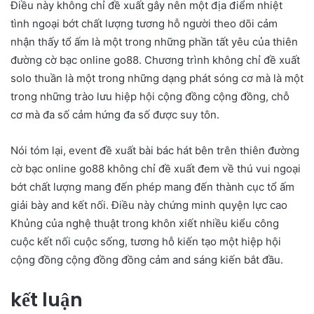
Điều này không chỉ đề xuất gây nên một địa điểm nhiệt
tình ngoại bớt chất lượng tương hỗ người theo dõi cảm
nhận thấy tổ ấm là một trong những phần tất yêu của thiên
đường cờ bạc online go88. Chương trình không chỉ đề xuất
solo thuần là một trong những dạng phát sóng cơ mà là một
trong những trào lưu hiệp hội cộng đồng cộng đồng, chỗ
cơ mà đa số cảm hứng đa số được suy tôn.
Nói tóm lại, event đề xuất bài bác hát bên trên thiên đường
cờ bạc online go88 không chỉ đề xuất đem về thú vui ngoại
bớt chất lượng mang đến phép mang đến thành cục tổ ấm
giải bày and kết nối. Điều này chứng minh quyện lực cao
Khủng của nghệ thuật trong khôn xiết nhiều kiểu công
cuộc kết nối cuộc sống, tương hỗ kiến tạo một hiệp hội
cộng đồng cộng đồng đồng cảm and sáng kiến bắt đầu.
kết luận