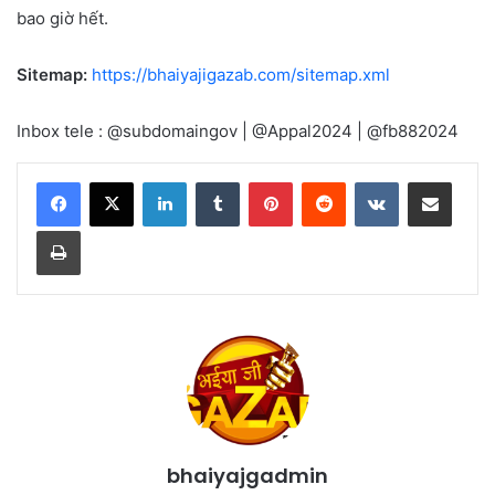
bao giờ hết.
Sitemap:
https://bhaiyajigazab.com/sitemap.xml
Inbox tele : @subdomaingov | @Appal2024 | @fb882024
LinkedIn
Tumblr
Pinterest
Reddit
VKontakte
Share via Email
Print
bhaiyajgadmin