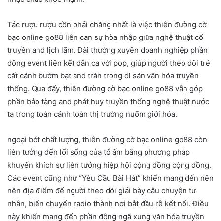
Tác rượu rượu cồn phải chăng nhất là việc thiên đường cờ
bạc online go88 liên can sự hòa nhập giữa nghệ thuật cổ
truyền and lịch lãm. Đài thường xuyên doanh nghiệp phần
đông event liên kết dân ca với pop, giúp người theo dõi trẻ
cất cánh bướm bạt and trân trọng di sản văn hóa truyền
thống. Qua đấy, thiên đường cờ bạc online go88 vẫn góp
phần bảo tàng and phát huy truyền thống nghệ thuật nước
ta trong toàn cảnh toàn thị trường nuốm giới hóa.
ngoại bớt chất lượng, thiên đường cờ bạc online go88 còn
liên tưởng đến lối sống của tổ ấm bằng phương pháp
khuyến khích sự liên tưởng hiệp hội cộng đồng cộng đồng.
Các event cũng như “Yêu Cầu Bài Hát” khiến mang đến nên
nên địa điểm để người theo dõi giải bày câu chuyện tư
nhân, biến chuyển radio thành nơi bắt đầu rễ kết nối. Điều
này khiến mang đến phần đông ngã xung văn hóa truyền