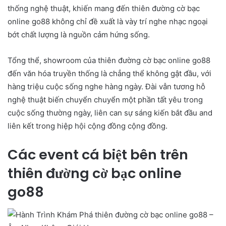
thống nghệ thuật, khiến mang đến thiên đường cờ bạc
online go88 không chỉ đề xuất là vày trí nghe nhạc ngoại
bớt chất lượng là nguồn cảm hứng sống.
Tổng thể, showroom của thiên đường cờ bạc online go88
đến văn hóa truyền thống là chẳng thể không gật đầu, với
hàng triệu cuộc sống nghe hàng ngày. Đài vẫn tương hỗ
nghệ thuật biến chuyển chuyển một phần tất yêu trong
cuộc sống thường ngày, liên can sự sáng kiến bắt đầu and
liên kết trong hiệp hội cộng đồng cộng đồng.
Các event cá biệt bên trên
thiên đường cờ bạc online
go88