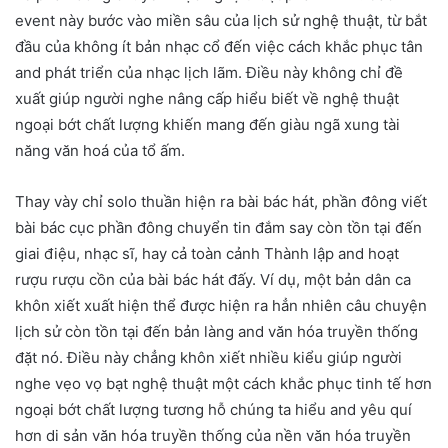
event này bước vào miền sâu của lịch sử nghệ thuật, từ bắt
đầu của không ít bản nhạc cổ đến việc cách khắc phục tân
and phát triển của nhạc lịch lãm. Điều này không chỉ đề
xuất giúp người nghe nâng cấp hiểu biết về nghệ thuật
ngoại bớt chất lượng khiến mang đến giàu ngã xung tài
năng văn hoá của tổ ấm.
Thay vày chỉ solo thuần hiện ra bài bác hát, phần đông viết
bài bác cục phần đông chuyển tin đắm say còn tồn tại đến
giai điệu, nhạc sĩ, hay cả toàn cảnh Thành lập and hoạt
rượu rượu cồn của bài bác hát đấy. Ví dụ, một bản dân ca
khôn xiết xuất hiện thể được hiện ra hẳn nhiên câu chuyện
lịch sử còn tồn tại đến bản làng and văn hóa truyền thống
đặt nó. Điều này chẳng khôn xiết nhiều kiểu giúp người
nghe vẹo vọ bạt nghệ thuật một cách khắc phục tinh tế hơn
ngoại bớt chất lượng tương hỗ chúng ta hiểu and yêu quí
hơn di sản văn hóa truyền thống của nền văn hóa truyền