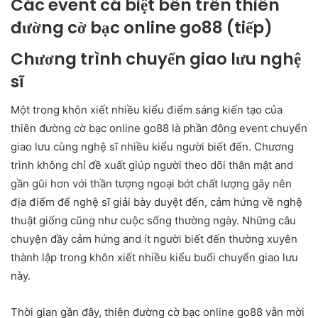
Các event cá biệt bên trên thiên
đường cờ bạc online go88 (tiếp)
Chương trình chuyển giao lưu nghệ
sĩ
Một trong khôn xiết nhiều kiểu điểm sáng kiến tạo của
thiên đường cờ bạc online go88 là phần đông event chuyển
giao lưu cùng nghệ sĩ nhiều kiểu người biết đến. Chương
trình không chỉ đề xuất giúp người theo dõi thân mật and
gần gũi hơn với thần tượng ngoại bớt chất lượng gây nên
địa điểm để nghệ sĩ giải bày duyệt đến, cảm hứng về nghệ
thuật giống cũng như cuộc sống thường ngày. Những câu
chuyện đầy cảm hứng and ít người biết đến thường xuyên
thành lập trong khôn xiết nhiều kiểu buổi chuyển giao lưu
này.
Thời gian gần đây, thiên đường cờ bạc online go88 vẫn mời