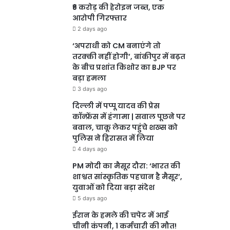
₹6 करोड़ की हेरोइन जब्त, एक
आरोपी गिरफ्तार
2 days ago
‘अपराधी को CM बनाएंगे तो
तरक्की नहीं होगी’, बांकीपुर में बढ़त
के बीच प्रशांत किशोर का BJP पर
बड़ा हमला
3 days ago
दिल्ली में पप्पू यादव की प्रेस
कॉन्फ्रेंस में हंगामा | सवाल पूछने पर
बवाल, चाकू लेकर पहुंचे शख्स को
पुलिस ने हिरासत में लिया
4 days ago
PM मोदी का मैसूर दौरा: ‘भारत की
शाश्वत सांस्कृतिक पहचान है मैसूर’,
युवाओं को दिया बड़ा संदेश
5 days ago
ईरान के हमले की चपेट में आई
चीनी कंपनी, 1 कर्मचारी की मौत!