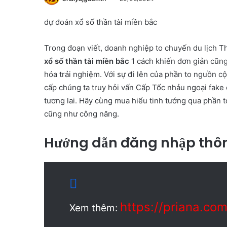
dự đoán xổ số thần tài miền bắc
Trong đoạn viết, doanh nghiệp to chuyến du lịch T
xổ số thần tài miền bắc
1 cách khiến đơn giản cũng
hóa trải nghiệm. Với sự đi lên của phần to nguồn c
cấp chúng ta truy hỏi vấn Cấp Tốc nhảu ngoại fake c
tương lai. Hãy cùng mua hiểu tinh tướng qua phần 
cũng như công năng.
Hướng dẫn đăng nhập thô
https://priana.com
Xem thêm: