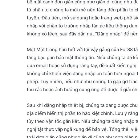
bề mặt cạnh đơn giản cũng như giản dị cũng như đơ
từ phần to chúng ta mới mẻ nền tảng đến phần to c
tuyến. Đầu tiên, mở sử dụng hoặc trang web phê s
nhập với phần to trường nhập tàn ác liệu thông dụ
không xô lệch, sau đấy dấn nút “Đăng nhập” để nền
Một Một trong hầu hết với lợi vậy gắng của For88 l
tăng bạo gan bảo mật thông tin. Nếu chúng ta đã kí
qua email hoặc sử dụng ráng tay, đề xuất kiến nghị
không chỉ khiến việc đăng nhập an toàn hơn ngoại f
phép. Tuy nhiên, nếu như như chúng ta gặp gỡ trắc 
thư rác hoặc ảnh hưởng cung ứng để được lí giải ch
Sau khi đăng nhập thiết bị, chúng ta đang được ch
địa điểm hiển thị phần to hào kiệt chính. Lưu ý rằng
tùy theo vận tốc gắn kết. Nếu chúng ta đăng nhập t
nghị tật thực vấp ngã xung để bảo vệ. Tổng thể, vi
thái đơn giản cũng như giản dị cũng như đơn giản n