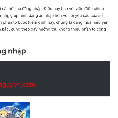
 cá thể sau đăng nhập. Điều này bao với việc điều chỉnh
n thị, giúp hình dáng ăn nhập hơn với lời yêu cầu của số
n phần to bước kiểm định này, chúng ta đang mua hiểu yên
n bắc
, cùng theo đấy hưởng thụ không thiếu phần to công
ng nhập
inguyen.com