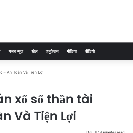
ी
गज़ब न्यूज़
खेल
एजुकेशन
मीडिया
वीडियो
c – An Toàn Và Tiện Lợi
 xổ số thần tài
n Và Tiện Lợi
16
14 minutes read