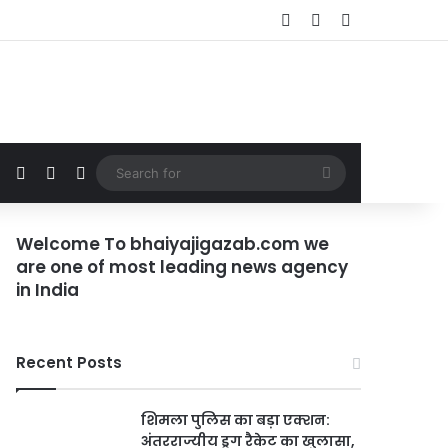
Log In
Random Article
Sidebar
Random Article
Sidebar
Switch skin
Search
for
Welcome To bhaiyajigazab.com we
are one of most leading news agency
in India
Recent Posts
शिमला पुलिस का बड़ा एक्शन:
अंतरराज्यीय ड्रग रैकेट का खुलासा,