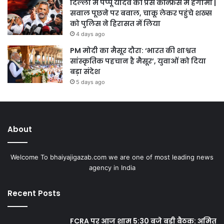
दिल्ली में पप्पू यादव की प्रेस कॉन्फ्रेंस में हंगामा |
सवाल पूछने पर बवाल, चाकू लेकर पहुंचे शख्स
को पुलिस ने हिरासत में लिया
4 days ago
PM मोदी का मैसूर दौरा: ‘भारत की शाश्वत
सांस्कृतिक पहचान है मैसूर’, युवाओं को दिया
बड़ा संदेश
5 days ago
About
Welcome To bhaiyajigazab.com we are one of most leading news
agency in India
Recent Posts
FCRA पर आज शाम 5:30 बजे बड़ी बैठक: अमित