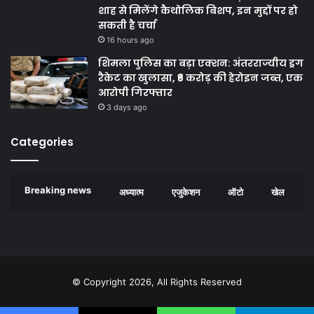
शाह से मिलेंगे कैथोलिक बिशप, इन मुद्दों पर हो
सकती है चर्चा
16 hours ago
शिमला पुलिस का बड़ा एक्शन: अंतरराज्यीय ड्रग
रैकेट का खुलासा, ₹6 करोड़ की हेरोइन जब्त, एक
आरोपी गिरफ्तार
3 days ago
Categories
Breaking news
अध्यात्म
एजुकेशन
ऑटो
खेल
© Copyright 2026, All Rights Reserved