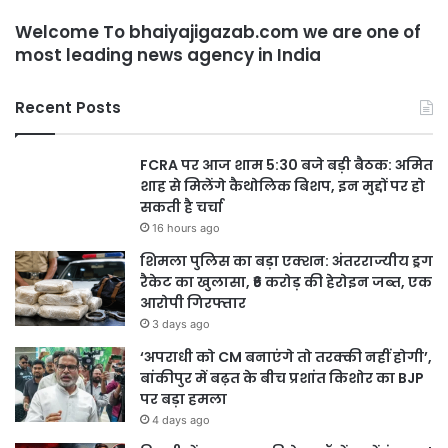
Welcome To bhaiyajigazab.com we are one of
most leading news agency in India
Recent Posts
FCRA पर आज शाम 5:30 बजे बड़ी बैठक: अमित
शाह से मिलेंगे कैथोलिक बिशप, इन मुद्दों पर हो
सकती है चर्चा
16 hours ago
शिमला पुलिस का बड़ा एक्शन: अंतरराज्यीय ड्रग
रैकेट का खुलासा, ₹6 करोड़ की हेरोइन जब्त, एक
आरोपी गिरफ्तार
3 days ago
‘अपराधी को CM बनाएंगे तो तरक्की नहीं होगी’,
बांकीपुर में बढ़त के बीच प्रशांत किशोर का BJP
पर बड़ा हमला
4 days ago