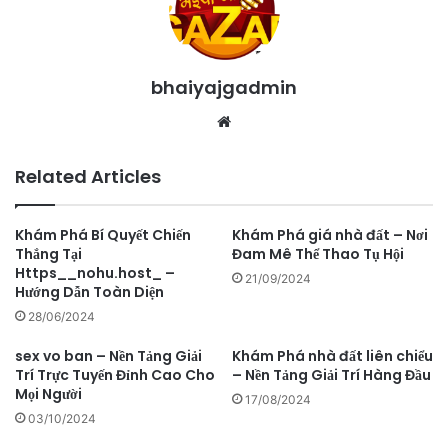
bhaiyajgadmin
Website
Related Articles
Khám Phá Bí Quyết Chiến
Khám Phá giá nhà đất – Nơi
Thắng Tại
Đam Mê Thể Thao Tụ Hội
Https__nohu.host_ –
21/09/2024
Hướng Dẫn Toàn Diện
28/06/2024
sex vo ban – Nền Tảng Giải
Khám Phá nhà đất liên chiểu
Trí Trực Tuyến Đỉnh Cao Cho
– Nền Tảng Giải Trí Hàng Đầu
Mọi Người
17/08/2024
03/10/2024