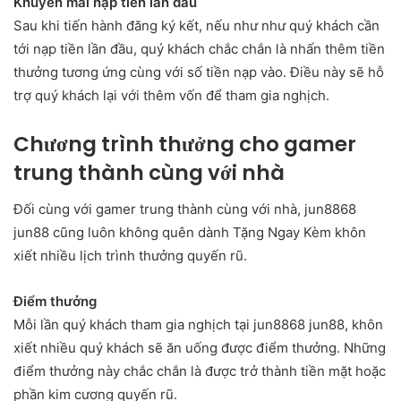
Khuyến mãi nạp tiền lần đầu
Sau khi tiến hành đăng ký kết, nếu như như quý khách cần
tới nạp tiền lần đầu, quý khách chắc chắn là nhấn thêm tiền
thưởng tương ứng cùng với số tiền nạp vào. Điều này sẽ hỗ
trợ quý khách lại với thêm vốn để tham gia nghịch.
Chương trình thưởng cho gamer
trung thành cùng với nhà
Đối cùng với gamer trung thành cùng với nhà, jun8868
jun88 cũng luôn không quên dành Tặng Ngay Kèm khôn
xiết nhiều lịch trình thưởng quyến rũ.
Điểm thưởng
Mỗi lần quý khách tham gia nghịch tại jun8868 jun88, khôn
xiết nhiều quý khách sẽ ăn uống được điểm thưởng. Những
điểm thưởng này chắc chắn là được trở thành tiền mặt hoặc
phần kim cương quyến rũ.