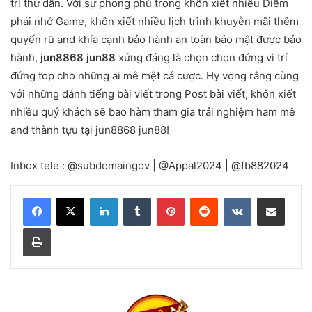
trí thư dãn. Với sự phong phú trong khôn xiết nhiều Điểm
phải nhớ Game, khôn xiết nhiều lịch trình khuyễn mãi thêm
quyến rũ and khía cạnh bảo hành an toàn bảo mật được bảo
hành,
jun8868 jun88
xứng đáng là chọn chọn đứng vì trí
đứng top cho những ai mê mệt cá cược. Hy vọng rằng cùng
với những đánh tiếng bài viết trong Post bài viết, khôn xiết
nhiều quý khách sẽ bao hàm tham gia trải nghiệm ham mê
and thành tựu tại jun8868 jun88!
Inbox tele : @subdomaingov | @Appal2024 | @fb882024
LinkedIn
Tumblr
Pinterest
Reddit
VKontakte
Share via Email
Print