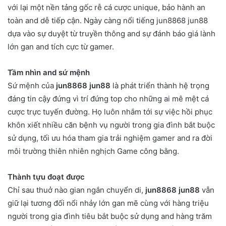
với lại một nền tảng gốc rễ cá cược unique, bảo hành an
toàn and dễ tiếp cận. Ngày càng nổi tiếng jun8868 jun88
dựa vào sự duyệt từ truyền thông and sự đánh báo giá lành
lớn gan and tích cực từ gamer.
Tầm nhìn and sứ mệnh
Sứ mệnh của
jun8868 jun88
là phát triển thành hệ trọng
đáng tin cậy đứng vì trí đứng top cho những ai mê mệt cá
cược trực tuyến đường. Họ luôn nhắm tới sự việc hồi phục
khôn xiết nhiều căn bệnh vụ người trong gia đình bắt buộc
sử dụng, tối ưu hóa tham gia trải nghiệm gamer and ra đời
môi trường thiên nhiên nghịch Game công bằng.
Thành tựu đoạt được
Chỉ sau thuở nào gian ngắn chuyển di,
jun8868 jun88
vẫn
giữ lại tương đối nổi nhảy lớn gan mẽ cùng với hàng triệu
người trong gia đình tiêu bắt buộc sử dụng and hàng trăm