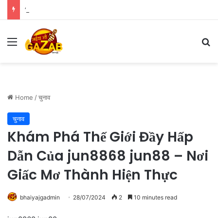
‘अपराधी को CM बनाएंगे तो तरक्की नहीं होगी’, बांकीपुर में बढ़त के बीच प्रशांत किशोर का BJP पर बड़ा हमला
Menu
Se
Home
/
चुनाव
चुनाव
Khám Phá Thế Giới Đầy Hấp
Dẫn Của jun8868 jun88 – Nơi
Giấc Mơ Thành Hiện Thực
bhaiyajgadmin
28/07/2024
2
10 minutes read