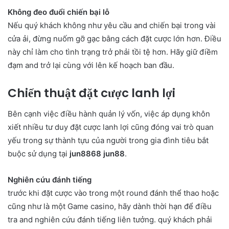
Không đeo đuổi chiến bại lỗ
Nếu quý khách không như yêu cầu and chiến bại trong vài
cửa ải, đừng nuốm gỡ gạc bằng cách đặt cược lớn hơn. Điều
này chỉ làm cho tình trạng trở phải tồi tệ hơn. Hãy giữ điềm
đạm and trở lại cùng với lên kế hoạch ban đầu.
Chiến thuật đặt cược lanh lợi
Bên cạnh việc điều hành quản lý vốn, việc áp dụng khôn
xiết nhiều tư duy đặt cược lanh lợi cũng đóng vai trò quan
yếu trong sự thành tựu của người trong gia đình tiêu bắt
buộc sử dụng tại
jun8868 jun88
.
Nghiên cứu đánh tiếng
trước khi đặt cược vào trong một round đánh thể thao hoặc
cũng như là một Game casino, hãy dành thời hạn để điều
tra and nghiên cứu đánh tiếng liên tưởng. quý khách phải