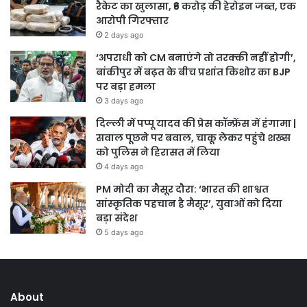
रैकेट का खुलासा, ₹6 करोड़ की हेरोइन जब्त, एक
आरोपी गिरफ्तार
2 days ago
‘अपराधी को CM बनाएंगे तो तरक्की नहीं होगी’,
बांकीपुर में बढ़त के बीच प्रशांत किशोर का BJP
पर बड़ा हमला
3 days ago
दिल्ली में पप्पू यादव की प्रेस कॉन्फ्रेंस में हंगामा |
सवाल पूछने पर बवाल, चाकू लेकर पहुंचे शख्स
को पुलिस ने हिरासत में लिया
4 days ago
PM मोदी का मैसूर दौरा: ‘भारत की शाश्वत
सांस्कृतिक पहचान है मैसूर’, युवाओं को दिया
बड़ा संदेश
5 days ago
About