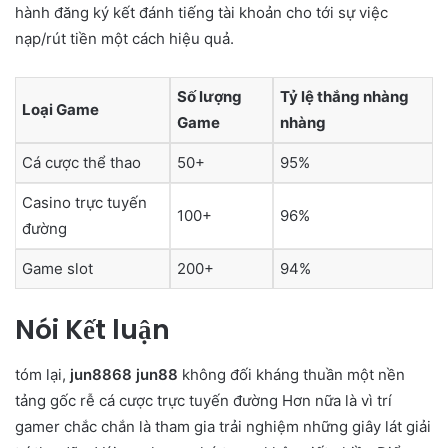
hành đăng ký kết đánh tiếng tài khoản cho tới sự việc
nạp/rút tiền một cách hiệu quả.
Số lượng
Tỷ lệ thắng nhàng
Loại Game
Game
nhàng
Cá cược thể thao
50+
95%
Casino trực tuyến
100+
96%
đường
Game slot
200+
94%
Nói Kết luận
tóm lại,
jun8868 jun88
không đối kháng thuần một nền
tảng gốc rễ cá cược trực tuyến đường Hơn nữa là vì trí
gamer chắc chắn là tham gia trải nghiệm những giây lát giải