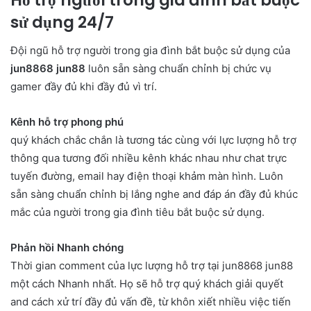
Hỗ trợ người trong gia đình bắt buộc
sử dụng 24/7
Đội ngũ hỗ trợ người trong gia đình bắt buộc sử dụng của
jun8868 jun88
luôn sẵn sàng chuẩn chỉnh bị chức vụ
gamer đầy đủ khi đầy đủ vì trí.
Kênh hỗ trợ phong phú
quý khách chắc chắn là tương tác cùng với lực lượng hỗ trợ
thông qua tương đối nhiều kênh khác nhau như chat trực
tuyến đường, email hay điện thoại khảm màn hình. Luôn
sẵn sàng chuẩn chỉnh bị lắng nghe and đáp án đầy đủ khúc
mắc của người trong gia đình tiêu bắt buộc sử dụng.
Phản hồi Nhanh chóng
Thời gian comment của lực lượng hỗ trợ tại jun8868 jun88
một cách Nhanh nhất. Họ sẽ hỗ trợ quý khách giải quyết
and cách xử trí đầy đủ vấn đề, từ khôn xiết nhiều việc tiến