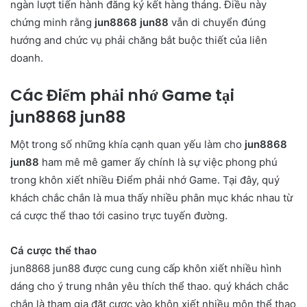
ngàn lượt tiến hành đăng ký kết hàng tháng. Điều này
chứng minh rằng
jun8868 jun88
vẫn di chuyển đúng
hướng and chức vụ phải chăng bắt buộc thiết của liên
doanh.
Các Điểm phải nhớ Game tại
jun8868 jun88
Một trong số những khía cạnh quan yếu làm cho
jun8868
jun88
ham mê mê gamer ấy chính là sự việc phong phú
trong khôn xiết nhiều Điểm phải nhớ Game. Tại đây, quý
khách chắc chắn là mua thấy nhiều phân mục khác nhau từ
cá cược thể thao tới casino trực tuyến đường.
Cá cược thể thao
jun8868 jun88 được cung cung cấp khôn xiết nhiều hình
dáng cho ý trung nhân yêu thích thể thao. quý khách chắc
chắn là tham gia đặt cược vào khôn xiết nhiều môn thể thao