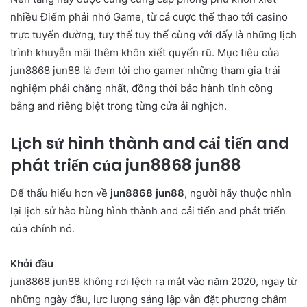
nhiều Điểm phải nhớ Game, từ cá cược thể thao tới casino
trực tuyến đường, tuy thế tuy thế cùng với đấy là những lịch
trình khuyễn mãi thêm khôn xiết quyến rũ. Mục tiêu của
jun8868 jun88 là đem tới cho gamer những tham gia trải
nghiệm phải chăng nhất, đồng thời bảo hành tính công
bằng and riêng biệt trong từng cửa ải nghịch.
Lịch sử hình thành and cải tiến and
phát triển của jun8868 jun88
Để thấu hiểu hơn về
jun8868 jun88
, người hãy thuộc nhìn
lại lịch sử hào hùng hình thành and cải tiến and phát triển
của chính nó.
Khởi đầu
jun8868 jun88 không rơi lệch ra mắt vào năm 2020, ngay từ
những ngày đầu, lực lượng sáng lập vẫn đặt phương châm