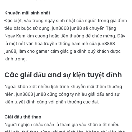
Khuyến mãi sinh nhật
Đặc biệt, vào trong ngày sinh nhật của người trong gia đình
tiêu bắt buộc sử dụng, jun8868 jun88 sẽ chuyển Tặng
Ngay Kèm kim cương hoặc tiền thưởng để chúc mừng. Đây
là một nét văn hóa truyền thống ham mê của jun8868
jun88, làm cho gamer cảm giác gia đình quý khách được
kính trọng.
Các giải đấu and sự kiện tuyệt đỉnh
Ngoài khôn xiết nhiều lịch trình khuyễn mãi thêm thường
niên, jun8868 jun88 cũng công ty nhiều giải đấu and sự
kiện tuyệt đỉnh cùng với phần thưởng cực đại.
Giải đấu thể thao
Người nghịch chắc chắn là tham gia vào khôn xiết nhiều