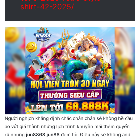
shirt-42-2025/
Người nghịch khẳng định chắc chắn chắn sẽ không hề cầu
ao vứt giá thành những lịch trình khuyễn mãi thêm quyến
rũ nhưng
jun8868 jun88
đem tới. Điều này sẽ không and