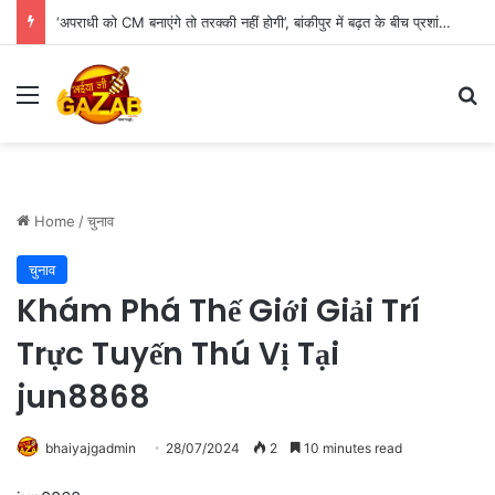
‘अपराधी को CM बनाएंगे तो तरक्की नहीं होगी’, बांकीपुर में बढ़त के बीच प्रशांत किशोर का BJP पर बड़ा हमला
Menu
Se
Home
/
चुनाव
चुनाव
Khám Phá Thế Giới Giải Trí
Trực Tuyến Thú Vị Tại
jun8868
bhaiyajgadmin
28/07/2024
2
10 minutes read