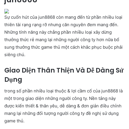
Sự cuốn hút của jun8868 còn mang đến từ phần nhiều loại
thiên tài rạng rạng rỡ nhưng căn nguyên đem mang đến.
Những tính năng này chẳng phần nhiều loại xây dừng
thưởng thức rẻ mang lại những người công ty hơn nữa bổ
sung thưởng thức game thủ một cách khắc phục buộc phải
siêng chú.
Giao Diện Thân Thiện Và Dễ Dàng Sử
Dụng
trong số phần nhiều loại thuộc & lợi cầm cố của jun8868 là
một trong giao diện những người công ty. Nền tảng này
được kiến thiết & thân yêu, dễ dàng & đơn giản điều chỉnh
mang lại những đối tượng người công ty đề nghị sử dụng
game thủ.