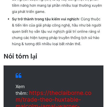
tiềm năng hơn mang lại phần nhiều loại thường xuyên
gia phát triển game.
Sự trở thành trong tậu kiếm vui nghịch
: Cùng thuộc
& tiến lên của giải pháp công nghệ, hầu như bè người
quen biết họ vẫn tậu vui nghịch giải trí online ráng vì
chưng các hiện tượng pháp truyền thống lịch sử hào
hùng & tương đối nhiều loại bất nhân thể.
Nói tóm lại
Xem
https://theclaiborne.co
thêm:
m/trade-theo-huxtable-
malcolm-jamal-warner-