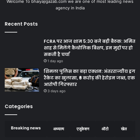
Welcome To bhaiyajigazab.com we are one of most leading news
agency in India
Recent Posts
FCRA पर आज शाम 5:30 बजे बड़ी बैठक: अमित
शाह से मिलेंगे कैथोलिक बिशप, इन मुद्दों पर हो
सकती है चर्चा
1 day ago
शिमला पुलिस का बड़ा एक्शन: अंतरराज्यीय ड्रग
रैकेट का खुलासा, ₹6 करोड़ की हेरोइन जब्त, एक
आरोपी गिरफ्तार
3 days ago
Categories
Breaking news
अध्यात्म
एजुकेशन
ऑटो
खेल