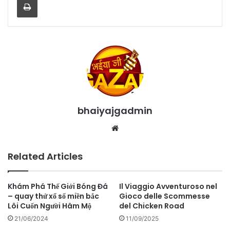
bhaiyajgadmin
Website
Related Articles
Khám Phá Thế Giới Bóng Đá
Il Viaggio Avventuroso nel
– quay thử xổ số miền bắc
Gioco delle Scommesse
Lôi Cuốn Người Hâm Mộ
del Chicken Road
21/06/2024
11/09/2025