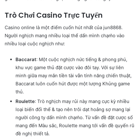
Trò Chơi Casino Trực Tuyến
Casino online là một điểm cuốn hút nhất của jun8868.
Người nghịch mang nhiều loại thể dấn mình chạm̀o vào
nhiều loại cuộc nghịch như:
Baccarat
: Một cuộc nghịch nức tiếng & phong phú,
khu vực game thủ đặt cược vào đôi tay. Với sự liên
minh giữa may mắn tiền tài vẫn tính năng chiến thuật,
Baccarat luôn cuốn hút được một lượng Khủng game
thủ.
Roulette
: Trò nghịch may rủi này mang cực kỳ nhiều
loại biến đổi thể & tạo nên trôi dạt hoảng sợ mang lại
người công ty dấn mình chạm̀o. Từ vấn đề đặt cược số
mang đến Màu sắc, Roulette mang tới vấn đề quyến rũ
đề nghị thiết tả.