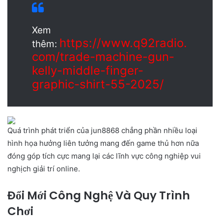
Xem
https://www.q92radio.
thêm:
com/trade-machine-gun-
kelly-middle-finger-
graphic-shirt-55-2025/
Quá trình phát triển của jun8868 chẳng phần nhiều loại
hình họa hưởng liên tưởng mang đến game thủ hơn nữa
đóng góp tích cực mang lại các lĩnh vực công nghiệp vui
nghịch giải trí online.
Đổi Mới Công Nghệ Và Quy Trình
Chơi