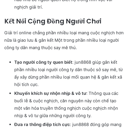
nghịch giải trí.
Kết Nối Cộng Đồng Người Chơi
Giải trí online chẳng phần nhiều loại mang cuộc nghịch hơn
nữa là giao lưu & gắn kết Một trong phần nhiều loại người
công ty dân mang thuộc say mê thú.
Tạo người công ty quen biết
: jun8868 giúp gắn kết
phần nhiều loại người công ty dân thuộc sở say mê, từ
ấy xây dừng phần nhiều loại mối quan hệ & gắn kết xã
hội tích cực.
Khuyến khích sự nhộn nhịp & vô tư
: Thông qua các
buổi lễ & cuộc nghịch, căn nguyên này còn chế tạo
một văn hóa truyền thống nghịch cuộc nghịch nhộn
nhịp & vô tư giữa những người công ty.
Đưa ra thông điệp tích cực
: jun8868 đóng góp mang