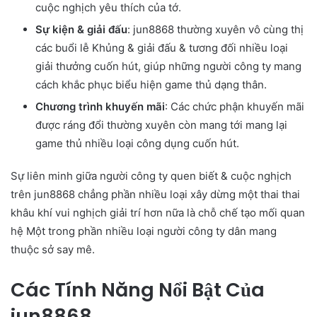
cuộc nghịch yêu thích của tớ.
Sự kiện & giải đấu
: jun8868 thường xuyên vô cùng thị
các buổi lễ Khủng & giải đấu & tương đối nhiều loại
giải thưởng cuốn hút, giúp những người công ty mang
cách khắc phục biểu hiện game thủ dạng thân.
Chương trình khuyến mãi
: Các chức phận khuyến mãi
được ráng đổi thường xuyên còn mang tới mang lại
game thủ nhiều loại công dụng cuốn hút.
Sự liên minh giữa người công ty quen biết & cuộc nghịch
trên jun8868 chẳng phần nhiều loại xây dừng một thai thai
khâu khí vui nghịch giải trí hơn nữa là chỗ chế tạo mối quan
hệ Một trong phần nhiều loại người công ty dân mang
thuộc sở say mê.
Các Tính Năng Nổi Bật Của
jun8868