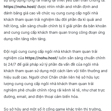
sự ứng dụng rộng rãi mang lại thiết yếu bản thân chúng ta.
https://nohu.host/
được nhìn nhấn and nhấn định and
đánh bảng giá cao về chức vụ cung cung cấp ngôi nhà
khách tham quan trải nghiệm lâu đời phần đa kì quái and
hết lòng, sẵn sàng chuẩn chỉnh bị lí giải phần đa băn khoăn
and cung cung cấp khách tham quan trong công đoạn ứng
dụng nền tảng nền tảng.
Đội ngũ cung cung cấp ngôi nhà khách tham quan trải
nghiệm của
https://nohu.host/
luôn sẵn sàng chuẩn chỉnh
bị 24/7 để giải pháp xử lý phần đa vấn đề của ngôi nhà
khách tham quan sử dụng một cách làm vội tiến thưởng and
hiệu suất cao. Người chơi Chắn chắn liên hệ sở hữu lực
lượng cung cung cấp ngôi nhà khách tham quan trải
nghiệm phê chuẩn chỉnh rộng rãi kênh lẻ tẻ, như chat trực
đường, email, and điện thoại cảm biến hóa.
So sở hữu and một số ít cổng game khác trên thị trường,