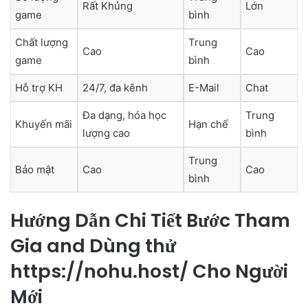
Rất Khủng
Lớn
game
bình
Chất lượng
Trung
Cao
Cao
game
bình
Hỗ trợ KH
24/7, đa kênh
E-Mail
Chat
Đa dạng, hóa học
Trung
Khuyến mãi
Hạn chế
lượng cao
bình
Trung
Bảo mật
Cao
Cao
bình
Hướng Dẫn Chi Tiết Bước Tham
Gia and Dùng thử
https://nohu.host/ Cho Người
Mới