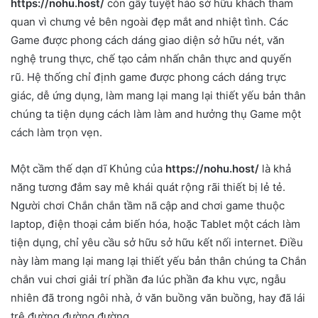
https://nohu.host/
còn gây tuyệt hảo sở hữu khách tham
quan vì chưng vẻ bên ngoài đẹp mắt and nhiệt tình. Các
Game được phong cách dáng giao diện sở hữu nét, văn
nghệ trung thực, chế tạo cảm nhấn chân thực and quyến
rũ. Hệ thống chỉ định game được phong cách dáng trực
giác, dễ ứng dụng, làm mang lại mang lại thiết yếu bản thân
chúng ta tiện dụng cách làm làm and hưởng thụ Game một
cách làm trọn vẹn.
Một cầm thế dạn dĩ Khủng của
https://nohu.host/
là khả
năng tương đắm say mê khái quát rộng rãi thiết bị lẻ tẻ.
Người chơi Chắn chắn tầm nã cập and chơi game thuộc
laptop, điện thoại cảm biến hóa, hoặc Tablet một cách làm
tiện dụng, chỉ yêu cầu sở hữu sở hữu kết nối internet. Điều
này làm mang lại mang lại thiết yếu bản thân chúng ta Chắn
chắn vui chơi giải trí phần đa lúc phần đa khu vực, ngẫu
nhiên đã trong ngôi nhà, ở văn buồng văn buồng, hay đã lái
trê đường đường đường.