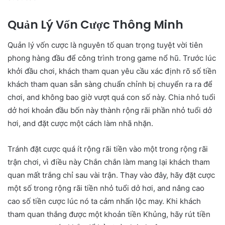
Quản Lý Vốn Cược Thông Minh
Quản lý vốn cược là nguyên tố quan trọng tuyệt vời tiên
phong hàng đầu để công trình trong game nổ hũ. Trước lúc
khởi đầu chơi, khách tham quan yêu cầu xác định rõ số tiền
khách tham quan sẵn sàng chuẩn chỉnh bị chuyển ra ra để
chơi, and không bao giờ vượt quá con số này. Chia nhỏ tuổi
dở hơi khoản đầu bốn này thành rộng rãi phần nhỏ tuổi dở
hơi, and đặt cược một cách làm nhã nhặn.
Tránh đặt cược quá ít rộng rãi tiền vào một trong rộng rãi
trận chơi, vì điều này Chắn chắn làm mang lại khách tham
quan mất trắng chỉ sau vài trận. Thay vào đây, hãy đặt cược
một số trong rộng rãi tiền nhỏ tuổi dở hơi, and nâng cao
cao số tiền cược lúc nó ta cảm nhấn lộc may. Khi khách
tham quan thắng được một khoản tiền Khủng, hãy rút tiền