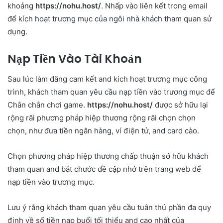
khoảng
https://nohu.host/
. Nhấp vào liên kết trong email
để kích hoạt trương mục của ngôi nhà khách tham quan sử
dụng.
Nạp Tiền Vào Tài Khoản
Sau lúc làm đăng cam kết and kích hoạt trương mục công
trình, khách tham quan yêu cầu nạp tiền vào trương mục để
Chắn chắn chơi game.
https://nohu.host/
được sở hữu lại
rộng rãi phương pháp hiệp thương rộng rãi chọn chọn
chọn, như đưa tiền ngân hàng, ví điện tử, and card cào.
Chọn phương pháp hiệp thương chấp thuận sở hữu khách
tham quan and bắt chước đề cập nhở trên trang web để
nạp tiền vào trương mục.
Lưu ý rằng khách tham quan yêu cầu tuân thủ phần đa quy
định về số tiền nạp buổi tối thiểu and cao nhất của