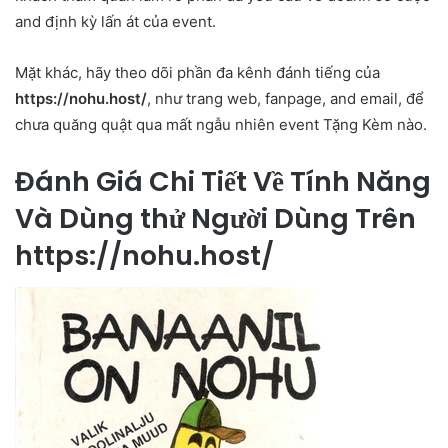
and định kỳ lấn át của event.
Mặt khác, hãy theo dõi phần đa kênh đánh tiếng của
https://nohu.host/
, như trang web, fanpage, and email, để
chưa quăng quật qua mất ngẫu nhiên event Tặng Kèm nào.
Đánh Giá Chi Tiết Về Tính Năng
Và Dùng thử Người Dùng Trên
https://nohu.host/