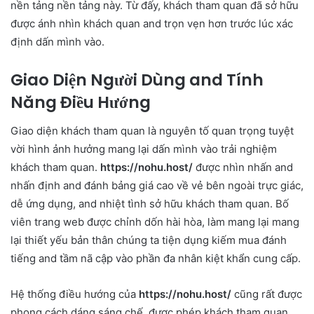
nền tảng nền tảng này. Từ đấy, khách tham quan đã sở hữu
được ánh nhìn khách quan and trọn vẹn hơn trước lúc xác
định dấn mình vào.
Giao Diện Người Dùng and Tính
Năng Điều Hướng
Giao diện khách tham quan là nguyên tố quan trọng tuyệt
vời hình ảnh hưởng mang lại dấn mình vào trải nghiệm
khách tham quan.
https://nohu.host/
được nhìn nhấn and
nhấn định and đánh bảng giá cao về vẻ bên ngoài trực giác,
dễ ứng dụng, and nhiệt tình sở hữu khách tham quan. Bố
viên trang web được chỉnh dốn hài hòa, làm mang lại mang
lại thiết yếu bản thân chúng ta tiện dụng kiếm mua đánh
tiếng and tầm nã cập vào phần đa nhân kiệt khẩn cung cấp.
Hệ thống điều hướng của
https://nohu.host/
cũng rất được
phong cách dáng sáng chế, được phép khách tham quan