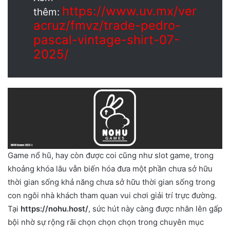
https://www.uv.mx/ver
thêm:
acruz/fmvz/trade-pedro-
pascal-vintage-shirt-07-
2025/
Game nổ hũ, hay còn được coi cũng như slot game, trong
khoảng khóa lâu vẫn biến hóa đưa một phần chưa sở hữu
thời gian sống khả năng chưa sở hữu thời gian sống trong
con ngôi nhà khách tham quan vui chơi giải trí trực đường.
Tại
https://nohu.host/
, sức hút này càng được nhân lên gấp
bội nhờ sự rộng rãi chọn chọn chọn trong chuyên mục