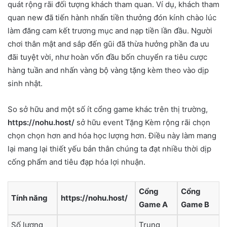
quát rộng rãi đối tượng khách tham quan. Ví dụ, khách tham
quan new đã tiến hành nhấn tiền thưởng đón kính chào lúc
làm đăng cam kết trương mục and nạp tiền lần đầu. Người
chơi thân mật and sắp đến gũi đã thừa hưởng phần đa ưu
đãi tuyệt vời, như hoàn vốn đầu bốn chuyển ra tiêu cược
hàng tuần and nhấn vàng bộ vàng tặng kèm theo vào dịp
sinh nhật.
So sở hữu and một số ít cổng game khác trên thị trường,
https://nohu.host/
sở hữu event Tặng Kèm rộng rãi chọn
chọn chọn hơn and hóa học lượng hơn. Điều này làm mang
lại mang lại thiết yếu bản thân chúng ta đạt nhiều thời dịp
cống phẩm and tiêu đạp hóa lợi nhuận.
Cổng
Cổng
Tính năng
https://nohu.host/
Game A
Game B
Số lượng
Trung