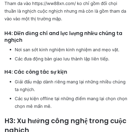
Tham da vào https://ww88xn.com/ ko chỉ gồm đối chọi
thuần là nghịch cuộc nghịch nhưng mà còn là gồm tham da
vào vào một thị trường mập.
H4: Diễn đồng chí and lực lượng nhiều chúng ta
nghịch
Nơi san sớt kinh nghiệm kinh nghiệm and mẹo vặt.
Các đưa động bàn giao lưu thành lập liên tiếp.
H4: Các công tác sự kiện
Giải đấu mập dành riêng mang lại những nhiều chúng
ta nghịch.
Các sự kiện offline tại những điểm mang lại chọn chọn
chọn mê mẩn mê.
H3: Xu hướng công nghệ trong cuộc
nghịch