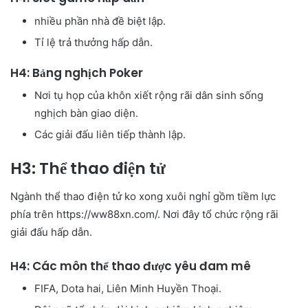
nhiều phần nhà đề biệt lập.
Tỉ lệ trả thưởng hấp dẫn.
H4: Bảng nghịch Poker
Nơi tụ họp của khôn xiết rộng rãi dân sinh sống
nghịch bàn giao diện.
Các giải đấu liên tiếp thành lập.
H3: Thể thao điện tử
Ngành thể thao điện tử ko xong xuôi nghỉ gồm tiềm lực
phía trên https://ww88xn.com/. Nơi đây tổ chức rộng rãi
giải đấu hấp dẫn.
H4: Các môn thể thao được yêu đam mê
FIFA, Dota hai, Liên Minh Huyền Thoại.