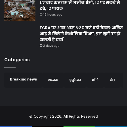
धनबाद कतरास में जमीन धंसी, 12 घर मलबे में
दबे, 12 घायल
15 hours ago
FCRA पर आज शाम 5:30 बजे बड़ी बैठक: अमित
शाह से मिलेंगे कैथोलिक बिशप, इन मुद्दों पर हो
सकती है चर्चा
2 days ago
Categories
Breaking news
अध्यात्म
एजुकेशन
ऑटो
खेल
© Copyright 2026, All Rights Reserved