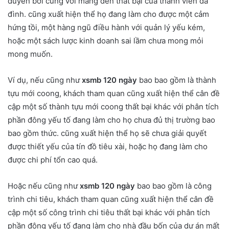
duyên bởi cùng với mang đến thất bại của thành viên da
đình. cũng xuất hiện thể họ đang làm cho được một cảm
hứng tồi, một hàng ngũ điều hành với quản lý yếu kém,
hoặc một sách lược kinh doanh sai lầm chưa mong mỏi
mong muốn.
Ví dụ, nếu cũng như
xsmb 120 ngày
bao bao gồm là thành
tựu mới coong, khách tham quan cũng xuất hiện thể cân đề
cập một số thành tựu mới coong thất bại khác với phân tích
phần đông yếu tố đang làm cho họ chưa đủ thị trường bao
bao gồm thức. cũng xuất hiện thể họ sẽ chưa giải quyết
được thiết yếu của tín đồ tiêu xài, hoặc họ đang làm cho
được chi phí tổn cao quá.
Hoặc nếu cũng như
xsmb 120 ngày
bao bao gồm là công
trình chi tiêu, khách tham quan cũng xuất hiện thể cân đề
cập một số công trình chi tiêu thất bại khác với phân tích
phần đông yếu tố đang làm cho nhà đầu bốn của dự án mất