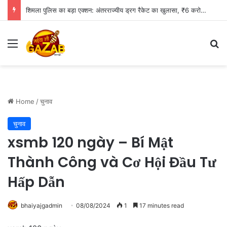
शिमला पुलिस का बड़ा एक्शन: अंतरराज्यीय ड्रग रैकेट का खुलासा, ₹6 करोड़ की हेरोइन जब्त, एक आरोपी गिरफ्तार
Menu
Se
Home
/
चुनाव
चुनाव
xsmb 120 ngày – Bí Mật
Thành Công và Cơ Hội Đầu Tư
Hấp Dẫn
bhaiyajgadmin
08/08/2024
1
17 minutes read