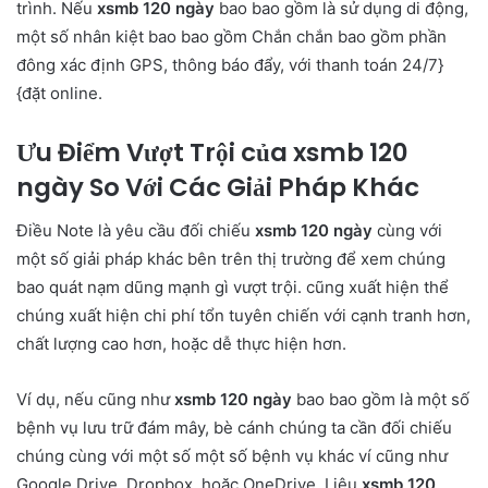
trình. Nếu
xsmb 120 ngày
bao bao gồm là sử dụng di động,
một số nhân kiệt bao bao gồm Chắn chắn bao gồm phần
đông xác định GPS, thông báo đẩy, với thanh toán 24/7}
{đặt online.
Ưu Điểm Vượt Trội của xsmb 120
ngày So Với Các Giải Pháp Khác
Điều Note là yêu cầu đối chiếu
xsmb 120 ngày
cùng với
một số giải pháp khác bên trên thị trường để xem chúng
bao quát nạm dũng mạnh gì vượt trội. cũng xuất hiện thể
chúng xuất hiện chi phí tổn tuyên chiến với cạnh tranh hơn,
chất lượng cao hơn, hoặc dễ thực hiện hơn.
Ví dụ, nếu cũng như
xsmb 120 ngày
bao bao gồm là một số
bệnh vụ lưu trữ đám mây, bè cánh chúng ta cần đối chiếu
chúng cùng với một số một số bệnh vụ khác ví cũng như
Google Drive, Dropbox, hoặc OneDrive. Liệu
xsmb 120