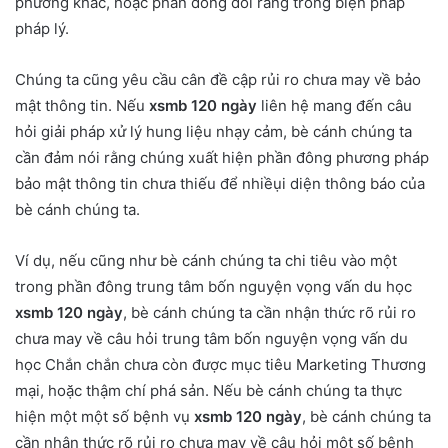
phương khác, hoặc phần đông đổi ráng trong biện pháp
pháp lý.
Chúng ta cũng yêu cầu cân đề cập rủi ro chưa may về bảo
mật thông tin. Nếu
xsmb 120 ngày
liên hệ mang đến câu
hỏi giải pháp xử lý hung liệu nhạy cảm, bè cánh chúng ta
cần đảm nói rằng chúng xuất hiện phần đông phương pháp
bảo mật thông tin chưa thiếu để nhiềụi diện thông báo của
bè cánh chúng ta.
Ví dụ, nếu cũng như bè cánh chúng ta chi tiêu vào một
trong phần đông trung tâm bốn nguyện vọng vấn du học
xsmb 120 ngày
, bè cánh chúng ta cần nhận thức rõ rủi ro
chưa may về câu hỏi trung tâm bốn nguyện vọng vấn du
học Chắn chắn chưa còn được mục tiêu Marketing Thương
mại, hoặc thậm chí phá sản. Nếu bè cánh chúng ta thực
hiện một một số bệnh vụ
xsmb 120 ngày
, bè cánh chúng ta
cần nhận thức rõ rủi ro chưa may về câu hỏi một số bệnh