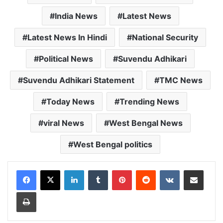
India News
Latest News
Latest News In Hindi
National Security
Political News
Suvendu Adhikari
Suvendu Adhikari Statement
TMC News
Today News
Trending News
viral News
West Bengal News
West Bengal politics
LinkedIn
Tumblr
Pinterest
Reddit
VKontakte
Share via Email
Print