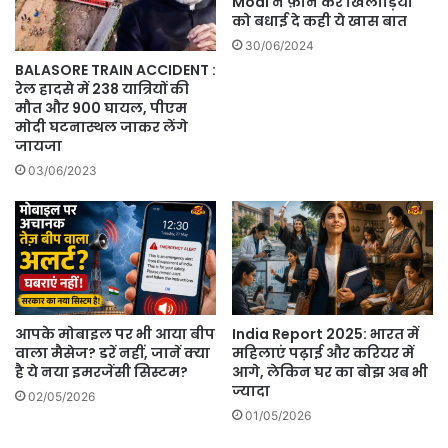
Modi ने फ़ोन कर खिलाड़ियों
को बधाई दे कही ये खास बात
30/06/2024
BALASORE TRAIN ACCIDENT :
रेल हादसे में 238 यात्रियों की
मौत और 900 घायल, पीएम
मोदी घटनास्थल जाकर लेंगे
जायजा
03/06/2023
आपके मोबाइल पर भी आया बीप
India Report 2025: भारत में
वाला मैसेज? डरें नहीं, जानें क्या
महिलाएं पढ़ाई और करियर में
है ये नया इमरजेंसी सिस्टम?
आगे, लेकिन घर का बोझ अब भी
ज्यादा
02/05/2026
01/05/2026