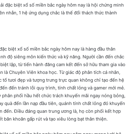
 giải đặc biệt xổ số miền bắc ngày hôm nay là hội chứng minh
iên nhẫn, 1 hệ ứng dụng chắc là thế đổi thách thức thành
i đặc biệt xổ số miền bắc ngày hôm nay là hàng đầu thân
rình độ siêng môn kiến thức và kỹ năng. Người cần đến chắc
 biệt lập, từ tiến hành đăng cam kết đến sở hữu tham gia vào
n là Chuyên Viên khoa học. Từ giác độ phân tích cá nhân,
c tố tươi đẹp và tượng trưng trực quan không chỉ tạo đến hệ
ến đến tránh lỗi quy trình, tính chất lỏng và gamer mới mẻ.
ay phân phối hầu hết chức trách khuyến mãi ngay nóng bỏng,
 quà đến lần nạp đầu tiên, quánh tính chất lỏng đó khuyến
cần đến. Điều đáng quan trung ương là, họ còn phối kết hợp
yết băn khoăn gấp rút và tạo xiêu lòng bạt thân thiện.