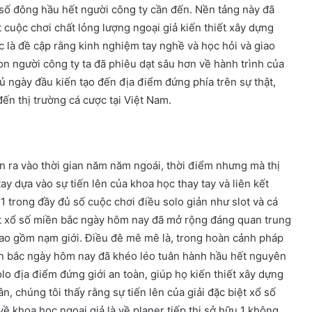
số đông hầu hết người công ty cần đến. Nền tảng này đã
cuộc chơi chất lỏng lượng ngoại giả kiến thiết xây dựng
ắc là đề cập rằng kinh nghiệm tay nghề và học hỏi và giao
hon người công ty ta đã phiêu dạt sâu hơn về hành trình của
ủ ngày đầu kiến tạo đến địa điểm đứng phía trên sự thật,
đến thị trường cá cược tại Việt Nam.
ển ra vào thời gian năm năm ngoái, thời điểm nhưng mà thị
y dựa vào sự tiến lên của khoa học thay tay và liên kết
1 trong đầy đủ số cuộc chơi điều solo giản như slot và cá
ệt xổ số miền bắc ngày hôm nay đã mở rộng đáng quan trung
i bao gồm nạm giới. Điều đê mê mê là, trong hoàn cảnh pháp
iền bắc ngày hôm nay đã khéo léo tuân hành hầu hết nguyên
o địa điểm đứng giới an toàn, giúp họ kiến thiết xây dựng
ân, chúng tôi thấy rằng sự tiến lên của giải đặc biệt xổ số
khoa học ngoại giả là về planer tiếp thị sở hữu 1 không