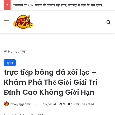
‘अपराधी को CM बनाएंगे तो तरक्की नहीं होगी’, बांकीपुर में बढ़त के बीच प्रशांत किशोर का BJP पर बड़ा हमला
Menu
Se
Home
/
चुनाव
चुनाव
trực tiếp bóng đá xôi lạc –
Khám Phá Thế Giới Giải Trí
Đỉnh Cao Không Giới Hạn
bhaiyajgadmin
03/07/2024
9
13 minutes read