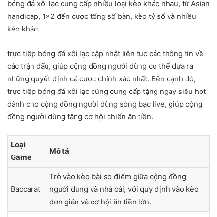
bóng đá xôi lạc cung cấp nhiều loại kèo khác nhau, từ Asian
handicap, 1×2 đến cược tổng số bàn, kèo tỷ số và nhiều
kèo khác.
trực tiếp bóng đá xôi lạc cập nhật liên tục các thông tin về
các trận đấu, giúp cộng đồng người dùng có thể đưa ra
những quyết định cá cược chính xác nhất. Bên cạnh đó,
trực tiếp bóng đá xôi lạc cũng cung cấp tặng ngay siêu hot
dành cho cộng đồng người dùng sòng bạc live, giúp cộng
đồng người dùng tăng cơ hội chiến ăn tiền.
Loại
Mô tả
Game
Trò vào kèo bài so điểm giữa cộng đồng
Baccarat
người dùng và nhà cái, với quy định vào kèo
đơn giản và cơ hội ăn tiền lớn.