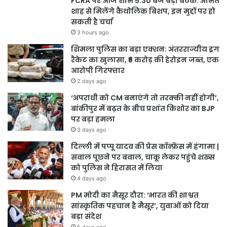
FCRA पर आज शाम 5:30 बजे बड़ी बैठक: अमित
शाह से मिलेंगे कैथोलिक बिशप, इन मुद्दों पर हो
सकती है चर्चा
3 hours ago
शिमला पुलिस का बड़ा एक्शन: अंतरराज्यीय ड्रग
रैकेट का खुलासा, ₹6 करोड़ की हेरोइन जब्त, एक
आरोपी गिरफ्तार
2 days ago
‘अपराधी को CM बनाएंगे तो तरक्की नहीं होगी’,
बांकीपुर में बढ़त के बीच प्रशांत किशोर का BJP
पर बड़ा हमला
3 days ago
दिल्ली में पप्पू यादव की प्रेस कॉन्फ्रेंस में हंगामा |
सवाल पूछने पर बवाल, चाकू लेकर पहुंचे शख्स
को पुलिस ने हिरासत में लिया
4 days ago
PM मोदी का मैसूर दौरा: ‘भारत की शाश्वत
सांस्कृतिक पहचान है मैसूर’, युवाओं को दिया
बड़ा संदेश
5 days ago