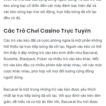
kèo sòng bạc cổ điển đến các máy đánh bạc hiện đại và
các kèo sòng bạc live sôi động, trực tiếp bóng đá xôi lạc
đều có đủ.
Các Trò Chơi Casino Trực Tuyến
Các trò vào kèo đặt cá cược phòng ngừa là một phần không
thể thiếu tại trực tiếp bóng đá xôi lạc. Người vào kèo có thể
tìm thấy ở đây những trò vào kèo kinh điển như Baccarat,
Roulette, Blackjack, Poker và nhiều trò vào kèo khác. Mỗi
trò vào kèo đều có nhiều phiên bản khác nhau, với các mức
cược khác nhau, phù hợp với mọi đối tượng cộng đồng
người dùng.
Baccarat là một trong những trò vào kèo được yêu thích
nhất tại trực tiếp bóng đá xôi lạc. Với quy định vào kèo đơn
giản, dễ hiểu và cơ hội ăn tiền lớn, Baccarat thu hút được