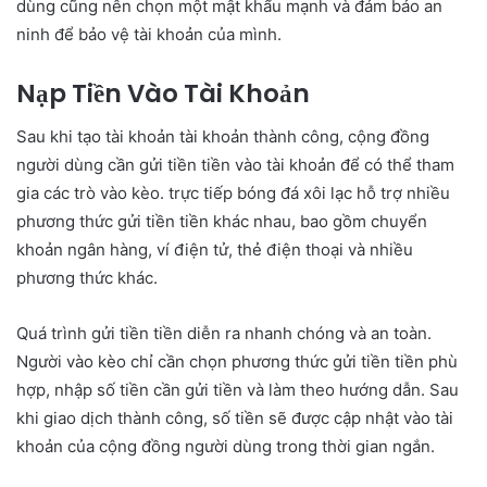
dùng cũng nên chọn một mật khẩu mạnh và đảm bảo an
ninh để bảo vệ tài khoản của mình.
Nạp Tiền Vào Tài Khoản
Sau khi tạo tài khoản tài khoản thành công, cộng đồng
người dùng cần gửi tiền tiền vào tài khoản để có thể tham
gia các trò vào kèo. trực tiếp bóng đá xôi lạc hỗ trợ nhiều
phương thức gửi tiền tiền khác nhau, bao gồm chuyển
khoản ngân hàng, ví điện tử, thẻ điện thoại và nhiều
phương thức khác.
Quá trình gửi tiền tiền diễn ra nhanh chóng và an toàn.
Người vào kèo chỉ cần chọn phương thức gửi tiền tiền phù
hợp, nhập số tiền cần gửi tiền và làm theo hướng dẫn. Sau
khi giao dịch thành công, số tiền sẽ được cập nhật vào tài
khoản của cộng đồng người dùng trong thời gian ngắn.