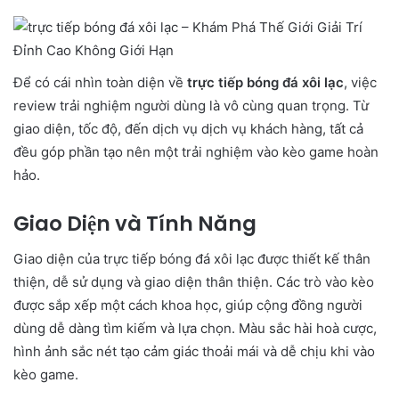
Để có cái nhìn toàn diện về
trực tiếp bóng đá xôi lạc
, việc
review trải nghiệm người dùng là vô cùng quan trọng. Từ
giao diện, tốc độ, đến dịch vụ dịch vụ khách hàng, tất cả
đều góp phần tạo nên một trải nghiệm vào kèo game hoàn
hảo.
Giao Diện và Tính Năng
Giao diện của trực tiếp bóng đá xôi lạc được thiết kế thân
thiện, dễ sử dụng và giao diện thân thiện. Các trò vào kèo
được sắp xếp một cách khoa học, giúp cộng đồng người
dùng dễ dàng tìm kiếm và lựa chọn. Màu sắc hài hoà cược,
hình ảnh sắc nét tạo cảm giác thoải mái và dễ chịu khi vào
kèo game.