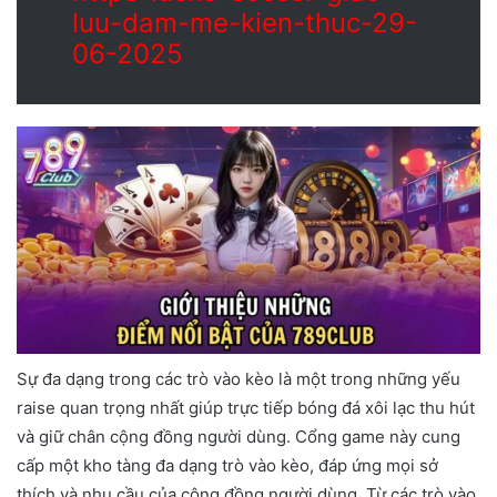
luu-dam-me-kien-thuc-29-
06-2025
Sự đa dạng trong các trò vào kèo là một trong những yếu
raise quan trọng nhất giúp trực tiếp bóng đá xôi lạc thu hút
và giữ chân cộng đồng người dùng. Cổng game này cung
cấp một kho tàng đa dạng trò vào kèo, đáp ứng mọi sở
thích và nhu cầu của cộng đồng người dùng. Từ các trò vào