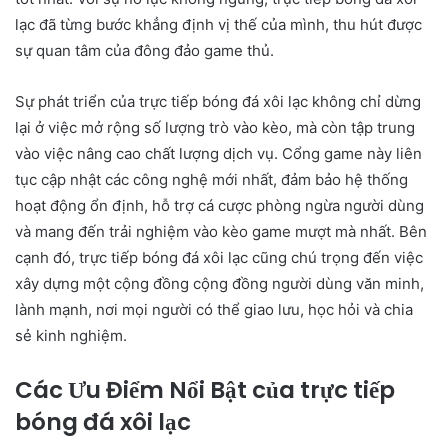
lạc đã từng bước khẳng định vị thế của mình, thu hút được
sự quan tâm của đông đảo game thủ.
Sự phát triển của trực tiếp bóng đá xôi lạc không chỉ dừng
lại ở việc mở rộng số lượng trò vào kèo, mà còn tập trung
vào việc nâng cao chất lượng dịch vụ. Cổng game này liên
tục cập nhật các công nghệ mới nhất, đảm bảo hệ thống
hoạt động ổn định, hỗ trợ cá cược phòng ngừa người dùng
và mang đến trải nghiệm vào kèo game mượt mà nhất. Bên
cạnh đó, trực tiếp bóng đá xôi lạc cũng chú trọng đến việc
xây dựng một cộng đồng cộng đồng người dùng văn minh,
lành mạnh, nơi mọi người có thể giao lưu, học hỏi và chia
sẻ kinh nghiệm.
Các Ưu Điểm Nổi Bật của trực tiếp
bóng đá xôi lạc