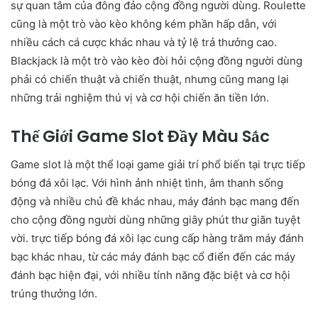
sự quan tâm của đông đảo cộng đồng người dùng. Roulette
cũng là một trò vào kèo không kém phần hấp dẫn, với
nhiều cách cá cược khác nhau và tỷ lệ trả thưởng cao.
Blackjack là một trò vào kèo đòi hỏi cộng đồng người dùng
phải có chiến thuật và chiến thuật, nhưng cũng mang lại
những trải nghiệm thú vị và cơ hội chiến ăn tiền lớn.
Thế Giới Game Slot Đầy Màu Sắc
Game slot là một thể loại game giải trí phổ biến tại trực tiếp
bóng đá xôi lạc. Với hình ảnh nhiệt tình, âm thanh sống
động và nhiều chủ đề khác nhau, máy đánh bạc mang đến
cho cộng đồng người dùng những giây phút thư giãn tuyệt
vời. trực tiếp bóng đá xôi lạc cung cấp hàng trăm máy đánh
bạc khác nhau, từ các máy đánh bạc cổ điển đến các máy
đánh bạc hiện đại, với nhiều tính năng đặc biệt và cơ hội
trúng thưởng lớn.