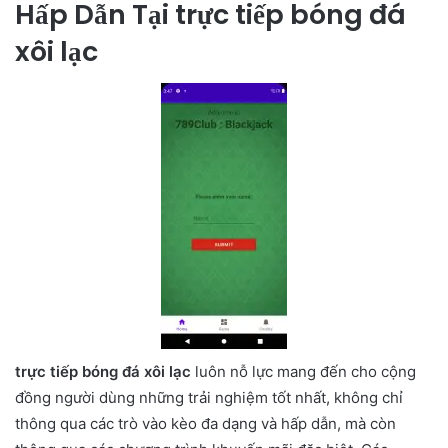
Hấp Dẫn Tại trực tiếp bóng đá
xôi lạc
trực tiếp bóng đá xôi lạc
luôn nỗ lực mang đến cho cộng
đồng người dùng những trải nghiệm tốt nhất, không chỉ
thông qua các trò vào kèo đa dạng và hấp dẫn, mà còn