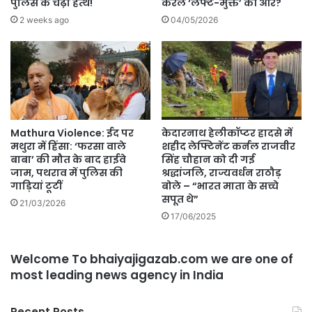
पुलिस के चढ़ा हत्थे!
केरल ‘लेफ्ट-मुक्त’ की ओर?
2 weeks ago
04/05/2026
Mathura Violence: ईद पर
केदारनाथ हेलीकॉप्टर हादसे में
मथुरा में हिंसा: ‘फरसा वाले
शहीद लेफ्टिनेंट कर्नल राजवीर
बाबा’ की मौत के बाद हाईवे
सिंह चौहान को दी गई
जाम, पथराव में पुलिस की
श्रद्धांजलि, राज्यवर्धन राठौड़
गाड़ियां टूटीं
बोले – “भारत माता के सच्चे
सपूत थे”
21/03/2026
17/06/2025
Welcome To bhaiyajigazab.com we are one of
most leading news agency in India
Recent Posts