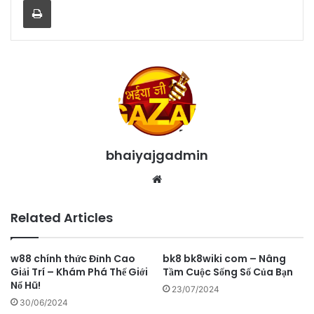
bhaiyajgadmin
Website
Related Articles
w88 chính thức Đỉnh Cao
bk8 bk8wiki com – Nâng
Giải Trí – Khám Phá Thế Giới
Tầm Cuộc Sống Số Của Bạn
Nổ Hũ!
23/07/2024
30/06/2024