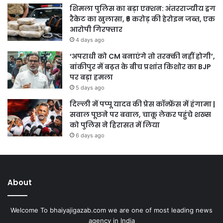
शिमला पुलिस का बड़ा एक्शन: अंतरराज्यीय ड्रग
रैकेट का खुलासा, ₹6 करोड़ की हेरोइन जब्त, एक
आरोपी गिरफ्तार
4 days ago
‘अपराधी को CM बनाएंगे तो तरक्की नहीं होगी’,
बांकीपुर में बढ़त के बीच प्रशांत किशोर का BJP
पर बड़ा हमला
5 days ago
दिल्ली में पप्पू यादव की प्रेस कॉन्फ्रेंस में हंगामा |
सवाल पूछने पर बवाल, चाकू लेकर पहुंचे शख्स
को पुलिस ने हिरासत में लिया
6 days ago
About
Welcome To bhaiyajigazab.com we are one of most leading news
agency in India