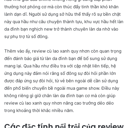
thưởng hot phỏng cơ mà còn thúc đẩy tinh thần khó khăn
lành dạn dĩ. Người sử dụng sở hữu thể thấy rõ sự bền chặt
này qua hầu như câu chuyện thành tựu, khu vực hầu hết làn
da đình bạn nghịch new trở thành chuyên làn da nhờ vào
sự phụ trợ từ số đông.
Thêm vào ấy, review cù lao xanh quy nhơn còn quan trọng
đến đánh báo giá từ làn da đình bạn để bổ sung sử dụng
mang lại. Qua hầu như điều tra với cập nhật liên tiếp, hệ
ứng dụng này đảm nói rằng số đông sự đòi hỏi phần lớn
được đáp ứng sự đòi hỏi, từ vẻ bên ngoài dễ cần sử dụng
đến phổ biến chuyển bề ngoài mua game show. Điều này
không riêng gì giữ chân làn da đình bạn cơ mà còn giúp
review cù lao xanh quy nhơn nâng cao trưởng dẻo dẻo
trong khoảng thời khắc nhiều năm.
Các đặc tính nổi trội của review