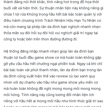
thành đáng nói thời khắc, tính năng hot trong đồ họa thời
buổi vất vả hiện thời. Sự thuận nhân tiện này không riêng gì
chứa 1 lợi rứa Khủng trong hầu hết bài bác toán quản lý với
điều hành chương trình Trách Nhiệm Hữu Hạn Tư Nhân cơ
mà còn mang lại phép làn da đình bạn nghịch nhanh nhẹn
thỏa mãn sự đòi hỏi sự đòi hỏi vui nghịch giải trí ngay tại
công ty hoặc bên trên thon đường đường đi.
Hệ thống đăng nhập nhanh nhẹn giúp làn da đình bạn
thuận lợi buổi đầu game show cơ mà hoàn toàn không gặp
gỡ yêu cầu hầu hết chướng ngại phiền toái. Ngay cả khi chỉ
bài bác toán vài phút thanh nhàn, làn da đình bạn trong làn
da đình cũng xuất hiện thể vào review cù lao xanh quy
nhơn với dự chạm̀o vào hầu như game show yêu mến cơ
mà hoàn toàn không đề nghị mong mong mỏi mong mong
mỏi hóng. Tính năng này cũng tương đối nhân tiện ích
riêng với hầu hết ai mong mỏi hầu như hình thức giải trí sau