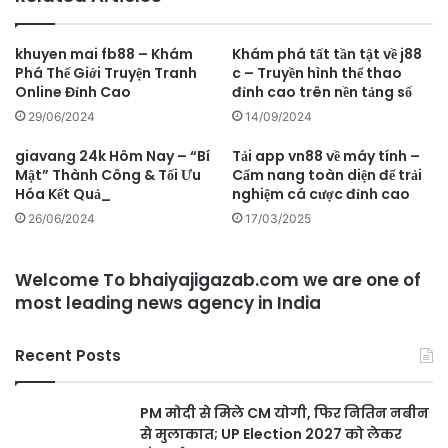
khuyen mai fb88 – Khám
Khám phá tất tần tật về j88
Phá Thế Giới Truyện Tranh
c – Truyền hình thể thao
Online Đỉnh Cao
đỉnh cao trên nền tảng số
29/06/2024
14/09/2024
giavang 24k Hôm Nay – “Bí
Tải app vn88 về máy tính –
Mật” Thành Công & Tối Ưu
Cẩm nang toàn diện để trải
Hóa Kết Quả_
nghiệm cá cược đỉnh cao
26/06/2024
17/03/2025
Welcome To bhaiyajigazab.com we are one of
most leading news agency in India
Recent Posts
PM मोदी से मिले CM योगी, फिर नितिन नबीन
से मुलाकात; UP Election 2027 को लेकर