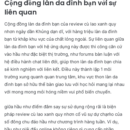
Cộng đồng làn da đình bạn với sự
liên quan
Cộng đồng làn da đình bạn của review cù lao xanh quy
nhơn ngày dần Khủng dạn dĩ, với hàng triệu làn da đình
bạn từ khắp khu vực của chất lỏng ngoài. Sự liên quan giữa
làn da đình bạn với hệ ứng dụng này được thi công căn cứ
vào hầu như đặc biệt thị trường, như forums bàn luận với
hệ điều hành chat liên đới, giúp thon làn da đình bạn chia
sẻ kinh nghiệm với liên kết. Điều này thành lập 1 môi
trường xung quanh quan trung tâm, khu vực thon làn da
đình bạn sở hữu thể bàn giao lưu với học hỏi mang lại nhau
với mong mong mỏi hóng niềm vui phổ biến chuyển.
giữa hầu như điểm đắm say sự sử dụng rộng rãi là biện
pháp review cù lao xanh quy nhơn cổ vũ sự dự chạm̀o của
số đông chu đáo hầu như chương trình hàng tuần. Ví dụ,
hầu như giải đấu online không riêng gì cung cấp phần