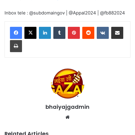
Inbox tele : @subdomaingov | @Appal2024 | @fb882024
LinkedIn
Tumblr
Pinterest
Reddit
VKontakte
Share via Email
Print
bhaiyajgadmin
Website
Related Articles