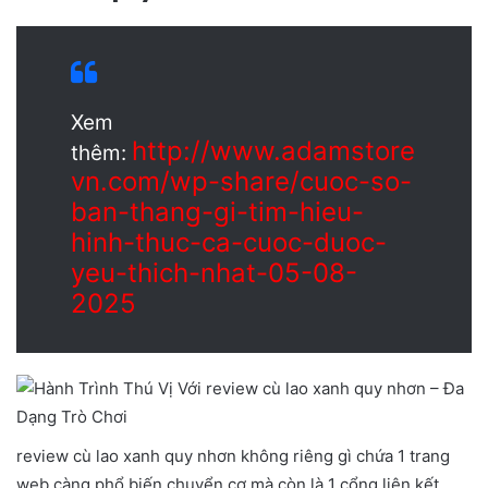
Xem
http://www.adamstore
thêm:
vn.com/wp-share/cuoc-so-
ban-thang-gi-tim-hieu-
hinh-thuc-ca-cuoc-duoc-
yeu-thich-nhat-05-08-
2025
review cù lao xanh quy nhơn không riêng gì chứa 1 trang
web càng phổ biến chuyển cơ mà còn là 1 cổng liên kết