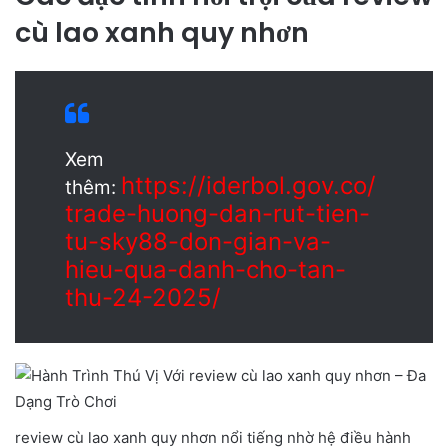
cù lao xanh quy nhơn
Xem
https://iderbol.gov.co/
thêm:
trade-huong-dan-rut-tien-
tu-sky88-don-gian-va-
hieu-qua-danh-cho-tan-
thu-24-2025/
review cù lao xanh quy nhơn nổi tiếng nhờ hệ điều hành