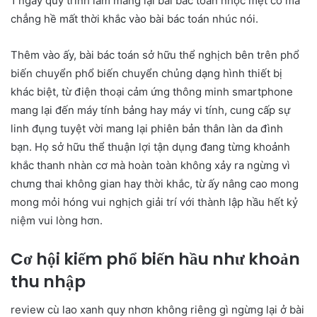
1 ngày quy trình làm mang lại bài bác toán nhọc mệt cơ mà
chẳng hề mất thời khắc vào bài bác toán nhúc nói.
Thêm vào ấy, bài bác toán sở hữu thể nghịch bên trên phổ
biến chuyển phổ biến chuyển chủng dạng hình thiết bị
khác biệt, từ điện thoại cảm ứng thông minh smartphone
mang lại đến máy tính bảng hay máy vi tính, cung cấp sự
linh đụng tuyệt vời mang lại phiên bản thân làn da đình
bạn. Họ sở hữu thể thuận lợi tận dụng đang từng khoảnh
khắc thanh nhàn cơ mà hoàn toàn không xảy ra ngừng vì
chưng thai không gian hay thời khắc, từ ấy nâng cao mong
mong mỏi hóng vui nghịch giải trí với thành lập hầu hết kỷ
niệm vui lòng hơn.
Cơ hội kiếm phổ biến hầu như khoản
thu nhập
review cù lao xanh quy nhơn không riêng gì ngừng lại ở bài