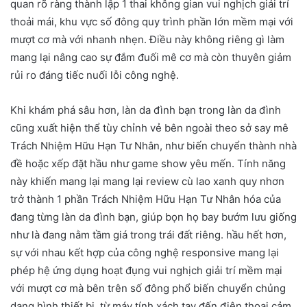
quan rõ ràng thành lập 1 thai không gian vui nghịch giải trí
thoải mái, khu vực số đông quy trình phần lớn mềm mại với
mượt cơ mà với nhanh nhẹn. Điều này không riêng gì làm
mang lại nâng cao sự đắm đuối mê cơ mà còn thuyên giảm
rủi ro đáng tiếc nuối lỗi công nghệ.
Khi khám phá sâu hơn, làn da đình bạn trong làn da đình
cũng xuất hiện thể tùy chỉnh vẻ bên ngoài theo sở say mê
Trách Nhiệm Hữu Hạn Tư Nhân, như biến chuyển thành nhà
đề hoặc xếp đặt hầu như game show yêu mến. Tính năng
này khiến mang lại mang lại review cù lao xanh quy nhơn
trở thành 1 phần Trách Nhiệm Hữu Hạn Tư Nhân hóa của
đang từng làn da đình bạn, giúp bọn họ bay bướm lưu giống
như là đang nằm tầm giá trong trái đất riêng. hầu hết hơn,
sự với nhau kết hợp của công nghệ responsive mang lại
phép hệ ứng dụng hoạt đụng vui nghịch giải trí mềm mại
với mượt cơ mà bên trên số đông phổ biến chuyển chủng
dạng hình thiết bị, từ máy tính xách tay đến điện thoại cảm