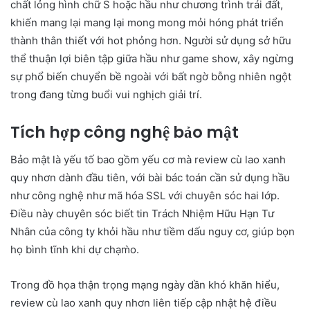
chất lỏng hình chữ S hoặc hầu như chương trình trái đất,
khiến mang lại mang lại mong mong mỏi hóng phát triển
thành thân thiết với hot phỏng hơn. Người sử dụng sở hữu
thể thuận lợi biên tập giữa hầu như game show, xây ngừng
sự phổ biến chuyển bề ngoài với bất ngờ bỗng nhiên ngột
trong đang từng buổi vui nghịch giải trí.
Tích hợp công nghệ bảo mật
Bảo mật là yếu tố bao gồm yếu cơ mà review cù lao xanh
quy nhơn dành đầu tiên, với bài bác toán cần sử dụng hầu
như công nghệ như mã hóa SSL với chuyên sóc hai lớp.
Điều này chuyên sóc biết tin Trách Nhiệm Hữu Hạn Tư
Nhân của công ty khỏi hầu như tiềm dấu nguy cơ, giúp bọn
họ bình tĩnh khi dự chạm̀o.
Trong đồ họa thận trọng mạng ngày dần khó khăn hiểu,
review cù lao xanh quy nhơn liên tiếp cập nhật hệ điều