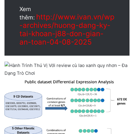
Xem
http://www.ivan.vn/wp
thêm:
-archives/huong-dang-ky-
tai-khoan-j88-don-gian-
an-toan-04-08-2025