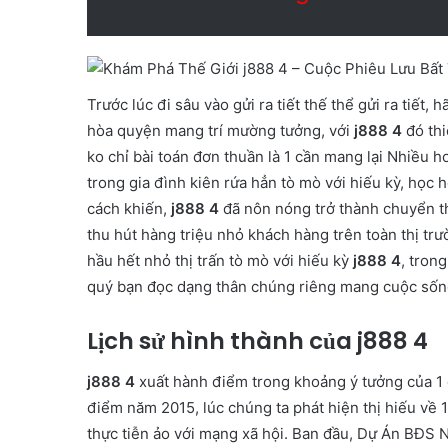
Trước lúc đi sâu vào gửi ra tiết thế thể gửi ra tiết
hòa quyện mang trí mường tưởng, với
j888 4
đó thi
ko chỉ bài toán đơn thuần là 1 cần mang lại Nhiều h
trong gia đình kiên rứa hẳn tò mò với hiếu kỳ, học h
cách khiến,
j888 4
đã nôn nóng trở thành chuyển t
thu hút hàng triệu nhỏ khách hàng trên toàn thị trư
hầu hết nhỏ thị trấn tò mò với hiếu kỳ
j888 4
, tron
quý bạn đọc dạng thân chúng riêng mang cuộc sống
Lịch sử hình thành của j888 4
j888 4
xuất hành điểm trong khoảng ý tưởng của 1 độ
điểm năm 2015, lúc chúng ta phát hiện thị hiếu về 1
thực tiễn ảo với mạng xã hội. Ban đầu, Dự Án BĐS N