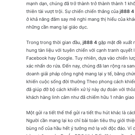
mạnh dạn, chúng đã trở thành trở thành thành 1 kh
thiên tài vượt trội. Sự chiến chiến thắng của
j888 4
ở khả năng đắm say mê nghi mang thị hiếu của khá
những cần mang lại giáo dục.
Trong trong thời gian đầu,
j888 4
gặp mặt đề xuất n
hung tàn liệu với tuyên chiến với cạnh tranh quyết 
Facebook hay Google. Tuy nhiên, dựa vào chiến lư
xác nhấn do rứa. Đến nay, chúng đã lan rộng ra s
doanh giải pháp công nghệ mang lại y tế, bằng chứ
khiến cuộc sống đời thường Theo phong cách khiến t
đã giúp đỡ bộ cách khiến xử lý này dự đoán với thỏa
khách hàng linh cảm như đã chiếm hữu 1 nhân giao 
Một gửi ra tiết thế thể gửi ra tiết thu hút khác là cá
Người cần mang lại ko chỉ bài toán tiêu thụ giới th
bùng nổ của hầu hết ý tưởng mớ lạ với độc đáo. Ví d