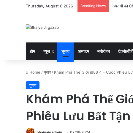
Thursday, August 6 2026
Breaking News
दिल्ली में पप्प
होम
न्यूज़
चुनाव
अध्यात्म
मनोरंजन
टेक्नोलॉज
Home
/
चुनाव
/
Khám Phá Thế Giới j888 4 – Cuộc Phiêu Lư
चुनाव
Khám Phá Thế Giớ
Phiêu Lưu Bất Tận
bhaiyajgadmin
07/08/2024