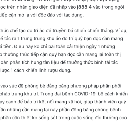
học trên nhân giao diện đã nhập vào
j888 4
vào trong ngôi
iếp cận mớ lạ với độc đáo với tác dụng.
ức chế tạo do trí ảo để truyền bá chiến chiến thắng. Ví dụ,
ế tác ra 1 trung trung khu ảo do trí quý bạn đọc cần mang
iá tiền. Điều này ko chỉ bài toán cải thiện ngày 1 những
 thưởng thức tiếp cận quý bạn đọc cần mang lại toàn thị
ản phân tích hung tàn liệu để thưởng thức bình tải tác
lược 1 cách khiến linh rượu đụng.
vào sức đề phòng bè đảng bằng phương pháp phân phối
pháp trung khu trí. Trong đại bệnh COVID-19, bộ cách khiến
y cạnh để bảo trì kết nối mạng xã hội, giúp thành viên quý
 phần những cần mang lại này phần đông bằng chứng bệnh
à phần cần thiết ko sống sót trong cuộc sống đời thường cao