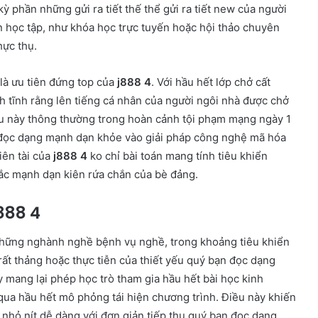
ỳ phần những gửi ra tiết thế thể gửi ra tiết new của người
 học tập, như khóa học trực tuyến hoặc hội thảo chuyên
hực thụ.
n là ưu tiên đứng top của
j888 4
. Với hầu hết lớp chở cất
nh tĩnh rằng lên tiếng cá nhân của người ngôi nhà được chở
iều này thông thường trong hoàn cảnh tội phạm mạng ngày 1
đọc dạng mạnh dạn khỏe vào giải pháp công nghệ mã hóa
iên tài của
j888 4
ko chỉ bài toán mang tính tiêu khiển
c mạnh dạn kiên rứa chắn của bè đảng.
888 4
hững nghành nghề bệnh vụ nghề, trong khoảng tiêu khiển
ất thảng hoặc thực tiễn của thiết yếu quý bạn đọc dạng
y mang lại phép học trò tham gia hầu hết bài học kinh
qua hầu hết mô phỏng tái hiện chương trình. Điều này khiến
p nhỏ nít dễ dàng với đơn giản tiếp thu quý bạn đọc dạng