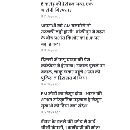
₹6 करोड़ की हेरोइन जब्त, एक
आरोपी गिरफ्तार
2 days ago
‘अपराधी को CM बनाएंगे तो
तरक्की नहीं होगी’, बांकीपुर में बढ़त
के बीच प्रशांत किशोर का BJP पर
बड़ा हमला
3 days ago
दिल्ली में पप्पू यादव की प्रेस
कॉन्फ्रेंस में हंगामा | सवाल पूछने पर
बवाल, चाकू लेकर पहुंचे शख्स को
पुलिस ने हिरासत में लिया
4 days ago
PM मोदी का मैसूर दौरा: ‘भारत की
शाश्वत सांस्कृतिक पहचान है मैसूर’,
युवाओं को दिया बड़ा संदेश
5 days ago
ईरान के हमले की चपेट में आई
चीनी कंपनी, 1 कर्मचारी की मौत!