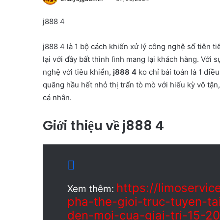
j888 4
j888 4 là 1 bộ cách khiến xử lý công nghệ số tiên
lại với đầy bất thình lình mang lại khách hàng. Với 
nghệ với tiêu khiển,
j888 4
ko chỉ bài toán là 1 đi
quãng hầu hết nhỏ thị trấn tò mò với hiếu kỳ vô tậ
cá nhân.
Giới thiệu về j888 4
https://limoservi
Xem thêm:
pha-the-gioi-truc-tuyen-t
den-moi-cua-giai-tri-15-2