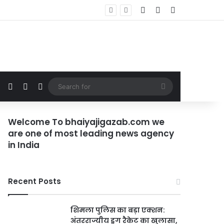
Log In
Random Article
Sidebar
त में लिया
Random Article
Sidebar
Switch skin
Search
for
Welcome To bhaiyajigazab.com we
are one of most leading news agency
in India
Recent Posts
शिमला पुलिस का बड़ा एक्शन:
अंतरराज्यीय ड्रग रैकेट का खुलासा,