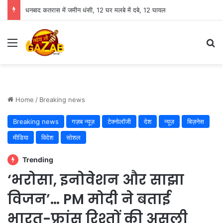
धनबाद कतरास में जमीन धंसी, 12 घर मलबे में दबे, 12 घायल
Menu
Se
Home
/
Breaking news
Breaking news
गज़ब न्यूज़
टेक्नोलॉजी
देश
न्यूज़
बिज़नेस
मीडिया
विदेश
सोशल
Trending
‘भरोसा, इनोवेशन और साझा
विजन’… PM मोदी ने बताई
भारत-फ्रांस रिश्तों की असली