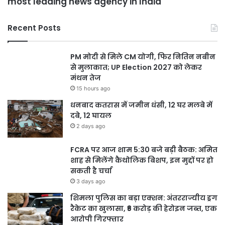
most leading news agency in India
Recent Posts
PM मोदी से मिले CM योगी, फिर नितिन नबीन
से मुलाकात; UP Election 2027 को लेकर
मंथन तेज
15 hours ago
धनबाद कतरास में जमीन धंसी, 12 घर मलबे में
दबे, 12 घायल
2 days ago
FCRA पर आज शाम 5:30 बजे बड़ी बैठक: अमित
शाह से मिलेंगे कैथोलिक बिशप, इन मुद्दों पर हो
सकती है चर्चा
3 days ago
शिमला पुलिस का बड़ा एक्शन: अंतरराज्यीय ड्रग
रैकेट का खुलासा, ₹6 करोड़ की हेरोइन जब्त, एक
आरोपी गिरफ्तार