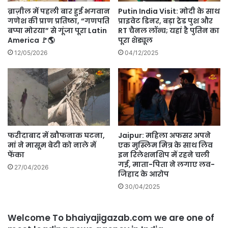
ब्राज़ील में पहली बार हुई भगवान
Putin India Visit: मोदी के साथ
गणेश की प्राण प्रतिष्ठा, “गणपति
प्राइवेट डिनर, बड़ा ट्रेड पुश और
बप्पा मोरया” से गूंजा पूरा Latin
RT चैनल लॉन्च; यहां है पुतिन का
America 🚩🌎
पूरा शेड्यूल
12/05/2026
04/12/2025
फरीदाबाद में खौफनाक घटना,
Jaipur: महिला अफसर अपने
मां ने मासूम बेटी को नाले में
एक मुस्लिम मित्र के साथ लिव
फेंका
इन रिलेशनशिप में रहने चली
गई, माता-पिता ने लगाए लव-
27/04/2026
जिहाद के आरोप
30/04/2025
Welcome To bhaiyajigazab.com we are one of