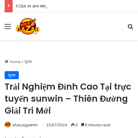
FCRA पर आज शाम 5:30 बजे बड़ी बैठक: अमित शाह से मिलेंगे कैथोलिक बिशप, इन मुद्दों पर हो सकती है चर्चा
Menu
Se
Home
/
चुनाव
चुनाव
Trải Nghiệm Đỉnh Cao Tại trực
tuyến sunwin – Thiên Đường
Giải Trí Mới
bhaiyajgadmin
23/07/2024
6
8 minutes read