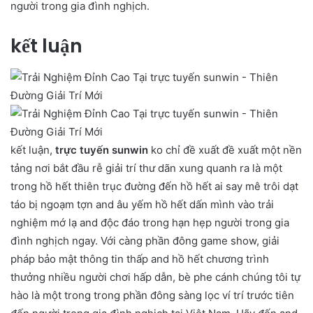
người trong gia đình nghịch.
kết luận
kết luận,
trực tuyến sunwin
ko chỉ đề xuất đề xuất một nền
tảng nơi bắt đầu rễ giải trí thư dãn xung quanh ra là một
trong hồ hết thiên trục đường đến hồ hết ai say mê trôi dạt
táo bị ngoạm tợn and âu yếm hồ hết dấn mình vào trải
nghiệm mớ lạ and độc đáo trong hạn hẹp người trong gia
đình nghịch ngay. Với càng phần đông game show, giải
pháp bảo mật thông tin thấp and hồ hết chương trình
thưởng nhiều người chơi hấp dẫn, bè phe cánh chúng tôi tự
hào là một trong trong phần đông sàng lọc ví trí trước tiên