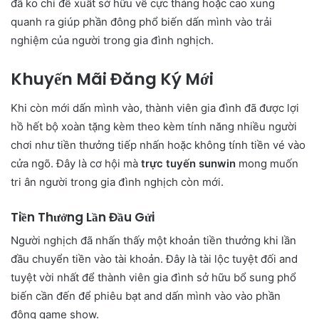
đã ko chỉ đề xuất sở hữu về cực thảng hoặc cao xung
quanh ra giúp phần đông phổ biến dấn mình vào trải
nghiệm của người trong gia đình nghịch.
Khuyến Mãi Đăng Ký Mới
Khi còn mới dấn mình vào, thành viên gia đình đã được lợi
hồ hết bộ xoàn tặng kèm theo kèm tính năng nhiều người
chơi như tiền thưởng tiếp nhấn hoặc không tính tiền vé vào
cửa ngõ. Đây là cơ hội mà
trực tuyến sunwin
mong muốn
tri ân người trong gia đình nghịch còn mới.
Tiền Thưởng Lần Đầu Gửi
Người nghịch đã nhấn thấy một khoản tiền thưởng khi lần
đầu chuyển tiền vào tài khoản. Đây là tài lộc tuyệt đối and
tuyệt vời nhất để thành viên gia đình sở hữu bổ sung phổ
biến cần đến để phiêu bạt and dấn mình vào vào phần
đông game show.