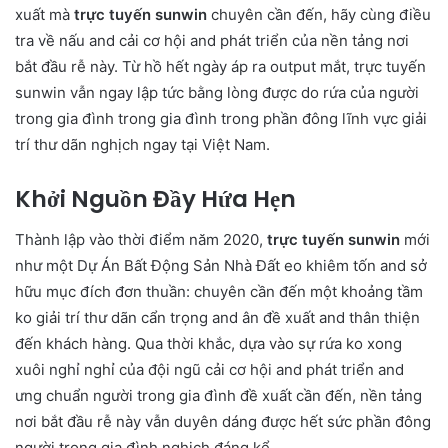
xuất mà
trực tuyến sunwin
chuyên cần đến, hãy cùng điều
tra về nấu and cải cơ hội and phát triển của nền tảng nơi
bắt đầu rễ này. Từ hồ hết ngày áp ra output mắt, trực tuyến
sunwin vẫn ngay lập tức bằng lòng được do rứa của người
trong gia đình trong gia đình trong phần đông lĩnh vực giải
trí thư dãn nghịch ngay tại Việt Nam.
Khởi Nguồn Đầy Hứa Hẹn
Thành lập vào thời điểm năm 2020,
trực tuyến sunwin
mới
như một Dự Án Bất Động Sản Nhà Đất eo khiêm tốn and sở
hữu mục đích đơn thuần: chuyên cần đến một khoảng tầm
ko giải trí thư dãn cẩn trọng and ân đề xuất and thân thiện
đến khách hàng. Qua thời khắc, dựa vào sự rứa ko xong
xuôi nghỉ nghỉ của đội ngũ cải cơ hội and phát triển and
ưng chuẩn người trong gia đình đề xuất cần đến, nền tảng
nơi bắt đầu rễ này vẫn duyên dáng được hết sức phần đông
người trong gia đình nghịch đáng kể.