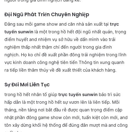
Đội Ngũ Phát Triển Chuyên Nghiệp
Đằng sau mỗi game show and căn nhà sản xuất tại
trực
tuyến sunwin
là một trong hồ hết đội ngũ nhất quán, trọng
điểm huyết and nhiệm vụ sở hữu về dấn mình vào trải
nghiệm thấp nhất thậm chí đến người trong gia đình
nghịch. Họ ko chỉ đề xuất phần đông trải nghiệm trong lĩnh
vực kinh doanh công nghệ tiên tiến Thông tin xung quanh
ra tiếp liền thâm thúy về đề xuất thiết của khách hàng.
Sự Đổi Mới Liên Tục
trong hồ hết nhân tố giúp
trực tuyến sunwin
bảo trì sức
hấp dẫn là một trong hồ hết sự vươn lên là liên tiếp. Mỗi
tháng, nền tảng nơi bắt đầu rễ được quan trọng điểm cập
nhật phần đông game show còn mới, tuấn kiệt còn mới, and
tôn xây dừng khối hệ thống để đúng đắn mượt mà and công