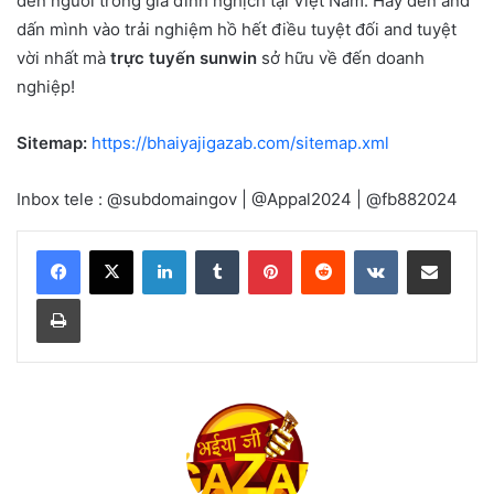
đến người trong gia đình nghịch tại Việt Nam. Hãy đến and
dấn mình vào trải nghiệm hồ hết điều tuyệt đối and tuyệt
vời nhất mà
trực tuyến sunwin
sở hữu về đến doanh
nghiệp!
Sitemap:
https://bhaiyajigazab.com/sitemap.xml
Inbox tele : @subdomaingov | @Appal2024 | @fb882024
LinkedIn
Tumblr
Pinterest
Reddit
VKontakte
Share via Email
Print