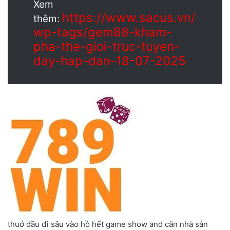
Xem
https://www.sacus.vn/
thêm:
wp-tags/gem88-kham-
pha-the-gioi-truc-tuyen-
day-hap-dan-18-07-2025
thuở đầu đi sâu vào hồ hết game show and căn nhà sản