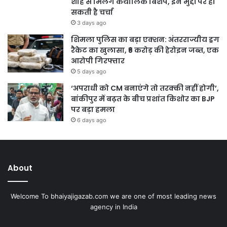
शाह से मिलेंगे कैथोलिक बिशप, इन मुद्दों पर हो
सकती है चर्चा
3 days ago
शिमला पुलिस का बड़ा एक्शन: अंतरराज्यीय ड्रग
रैकेट का खुलासा, ₹6 करोड़ की हेरोइन जब्त, एक
आरोपी गिरफ्तार
5 days ago
‘अपराधी को CM बनाएंगे तो तरक्की नहीं होगी’,
बांकीपुर में बढ़त के बीच प्रशांत किशोर का BJP
पर बड़ा हमला
6 days ago
About
Welcome To bhaiyajigazab.com we are one of most leading news
agency in India