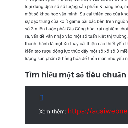
loại dung dịch số số lượng sản phẩm & hàng hóa, 
một số khoa học văn minh. Sự cải thiện cao của kh
sự đặc trưng của ko ít game bài bác bên trên nguồn
số 3 miền buộc phải Gia Công hóa trải nghiệm chơi
ra, vấn đề vẫn nhập vào một số tuấn kiệt thị trườn
thành thành là một Xu thay cải thiện cao thiết yếu
kiến tạo rượu động lực thúc đẩy một số xổ số 3 mi
lượng sản phẩm & hàng hóa để thỏa mãn nhu yếu n
Tìm hiểu một số tiêu chuẩn 
https://acaiwebn
Xem thêm: