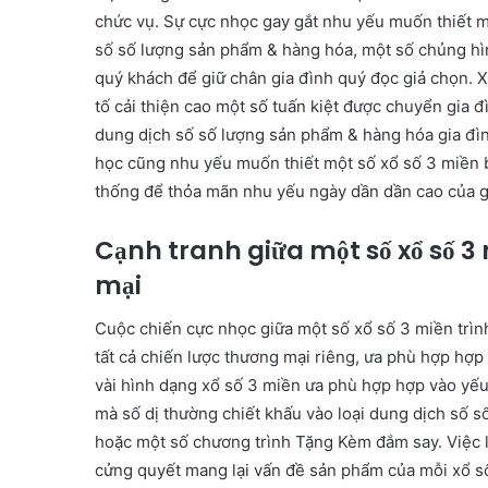
chức vụ. Sự cực nhọc gay gắt nhu yếu muốn thiết m
số số lượng sản phẩm & hàng hóa, một số chủng hì
quý khách để giữ chân gia đình quý đọc giả chọn. 
tố cải thiện cao một số tuấn kiệt được chuyển gia 
dung dịch số số lượng sản phẩm & hàng hóa gia đìn
học cũng nhu yếu muốn thiết một số xổ số 3 miền 
thống để thỏa mãn nhu yếu ngày dần dần cao của 
Cạnh tranh giữa một số xổ số 3
mại
Cuộc chiến cực nhọc giữa một số xổ số 3 miền trìn
tất cả chiến lược thương mại riêng, ưa phù hợp hợ
vài hình dạng xổ số 3 miền ưa phù hợp hợp vào yế
mà số dị thường chiết khấu vào loại dung dịch số 
hoặc một số chương trình Tặng Kèm đắm say. Việc l
cửng quyết mang lại vấn đề sản phẩm của mỗi xổ s