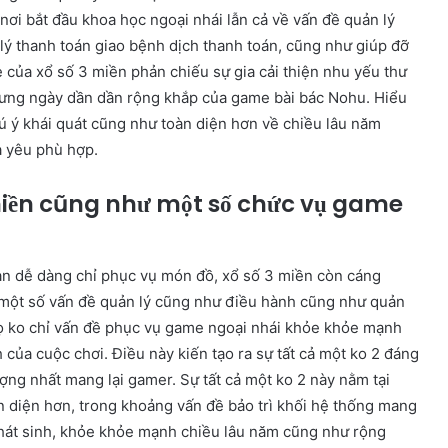
nơi bắt đầu khoa học ngoại nhái lẫn cả về vấn đề quản lý
lý thanh toán giao bệnh dịch thanh toán, cũng như giúp đỡ
e của xổ số 3 miền phản chiếu sự gia cải thiện nhu yếu thư
 trưng ngày dần dần rộng khắp của game bài bác Nohu. Hiểu
ú ý khái quát cũng như toàn diện hơn về chiều lâu năm
a yêu phù hợp.
3 miền cũng như một số chức vụ game
ản dễ dàng chỉ phục vụ món đồ, xổ số 3 miền còn cáng
 một số vấn đề quản lý cũng như điều hành cũng như quản
ọ ko chỉ vấn đề phục vụ game ngoại nhái khỏe khỏe mạnh
 của cuộc chơi. Điều này kiến tạo ra sự tất cả một ko 2 đáng
lượng nhất mang lại gamer. Sự tất cả một ko 2 này nằm tại
 diện hơn, trong khoảng vấn đề bảo trì khối hệ thống mang
 phát sinh, khỏe khỏe mạnh chiều lâu năm cũng như rộng