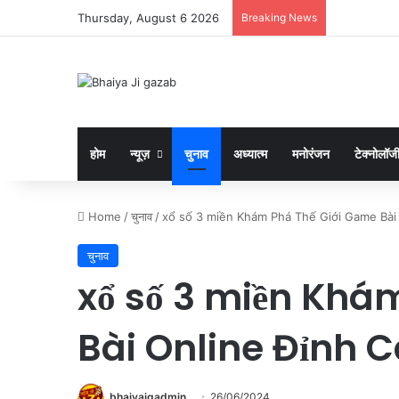
Thursday, August 6 2026
Breaking News
होम
न्यूज़
चुनाव
अध्यात्म
मनोरंजन
टेक्नोलॉज
Home
/
चुनाव
/
xổ số 3 miền Khám Phá Thế Giới Game Bài 
चुनाव
xổ số 3 miền Khá
Bài Online Đỉnh C
bhaiyajgadmin
26/06/2024