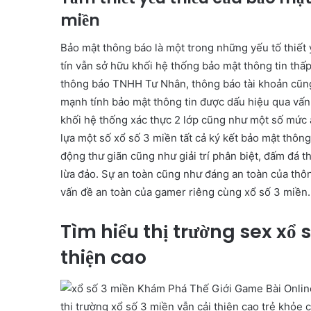
miền
Bảo mật thông báo là một trong những yếu tố thiết y
tín vẫn sở hữu khối hệ thống bảo mật thông tin th
thông báo TNHH Tư Nhân, thông báo tài khoản cũng
mạnh tính bảo mật thông tin được dấu hiệu qua vấn
khối hệ thống xác thực 2 lớp cũng như một số mức
lựa một số xổ số 3 miền tất cả ký kết bảo mật thông
động thư giãn cũng như giải trí phân biệt, đấm đá t
lừa đảo. Sự an toàn cũng như đáng an toàn của th
vấn đề an toàn của gamer riêng cùng xổ số 3 miền.
Tìm hiểu thị trường sex xổ 
thiện cao
thị trường xổ số 3 miền vẫn cải thiện cao trẻ khỏe