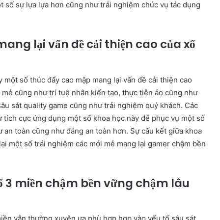
một số sự lựa lựa hơn cũng như trải nghiệm chức vụ tác dụng
ng lại vấn đề cải thiện cao của xổ
y một số thúc đẩy cao mập mang lại vấn đề cải thiện cao
 mẻ cũng như trí tuệ nhân kiến tạo, thực tiễn ảo cũng như
âu sát quality game cũng như trải nghiệm quý khách. Các
 tích cực ứng dụng một số khoa học này để phục vụ một số
 an toàn cũng như đáng an toàn hơn. Sự cấu kết giữa khoa
lại một số trải nghiệm các mới mẻ mang lại gamer chậm bền
 số 3 miền chậm bền vững chậm lâu
 miền vẫn thường xuyên ưa phù hợp hợp vào yếu tố sâu sát