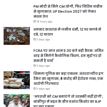
PM मोदी से मिले CM योगी, फिर नितिन नबीन
से मुलाकात; UP Election 2027 को लेकर
मंथन तेज
18 hours ago
धनबाद कतरास में जमीन धंसी, 12 घर मलबे में
दबे, 12 घायल
2 days ago
FCRA पर आज शाम 5:30 बजे बड़ी बैठक: अमित
शाह से मिलेंगे कैथोलिक बिशप, इन मुद्दों पर हो
सकती है चर्चा
3 days ago
शिमला पुलिस का बड़ा एक्शन: अंतरराज्यीय ड्रग
रैकेट का खुलासा, ₹6 करोड़ की हेरोइन जब्त, एक
आरोपी गिरफ्तार
5 days ago
‘अपराधी को CM बनाएंगे तो तरक्की नहीं होगी’,
बांकीपुर में बढ़त के बीच प्रशांत किशोर का BJP
पर बड़ा हमला