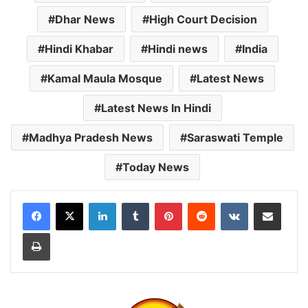
Dhar News
High Court Decision
Hindi Khabar
Hindi news
India
Kamal Maula Mosque
Latest News
Latest News In Hindi
Madhya Pradesh News
Saraswati Temple
Today News
LinkedIn
Tumblr
Pinterest
Reddit
VKontakte
Share via Email
Print