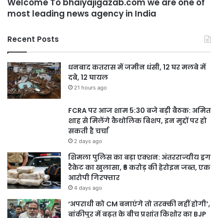
Welcome To bhaiyajigazab.com we are one of
most leading news agency in India
Recent Posts
धनबाद कतरास में जमीन धंसी, 12 घर मलबे में
दबे, 12 घायल
21 hours ago
FCRA पर आज शाम 5:30 बजे बड़ी बैठक: अमित
शाह से मिलेंगे कैथोलिक बिशप, इन मुद्दों पर हो
सकती है चर्चा
2 days ago
शिमला पुलिस का बड़ा एक्शन: अंतरराज्यीय ड्रग
रैकेट का खुलासा, ₹6 करोड़ की हेरोइन जब्त, एक
आरोपी गिरफ्तार
4 days ago
‘अपराधी को CM बनाएंगे तो तरक्की नहीं होगी’,
बांकीपुर में बढ़त के बीच प्रशांत किशोर का BJP