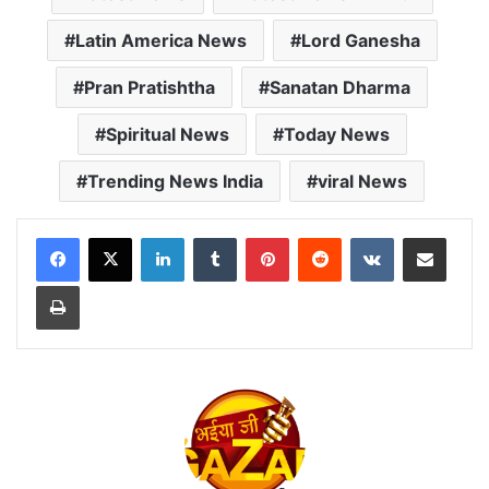
Latin America News
Lord Ganesha
Pran Pratishtha
Sanatan Dharma
Spiritual News
Today News
Trending News India
viral News
LinkedIn
Tumblr
Pinterest
Reddit
VKontakte
Share via Email
Print