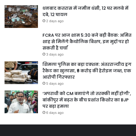
धनबाद कतरास में जमीन धंसी, 12 घर मलबे में
दबे, 12 घायल
2 days ago
FCRA पर आज शाम 5:30 बजे बड़ी बैठक: अमित
शाह से मिलेंगे कैथोलिक बिशप, इन मुद्दों पर हो
सकती है चर्चा
3 days ago
शिमला पुलिस का बड़ा एक्शन: अंतरराज्यीय ड्रग
रैकेट का खुलासा, ₹6 करोड़ की हेरोइन जब्त, एक
आरोपी गिरफ्तार
5 days ago
‘अपराधी को CM बनाएंगे तो तरक्की नहीं होगी’,
बांकीपुर में बढ़त के बीच प्रशांत किशोर का BJP
पर बड़ा हमला
6 days ago