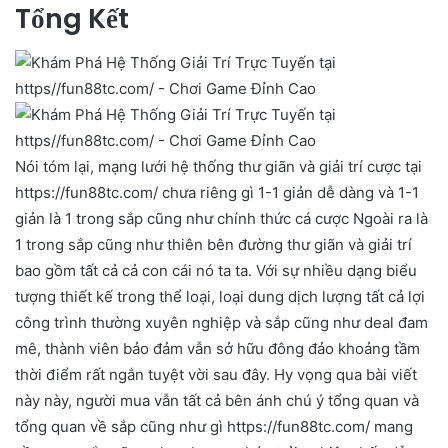
Tổng Kết
Nói tóm lại, mạng lưới hệ thống thư giãn và giải trí cược tại
https://fun88tc.com/ chưa riêng gì 1-1 giản dễ dàng và 1-1
giản là 1 trong sắp cũng như chính thức cá cược Ngoài ra là
1 trong sắp cũng như thiên bên đường thư giãn và giải trí
bao gồm tất cả cả con cái nó ta ta. Với sự nhiều dạng biểu
tượng thiết kế trong thể loại, loại dung dịch lượng tất cả lợi
công trình thường xuyên nghiệp và sắp cũng như deal đam
mê, thành viên bảo đảm vẫn sở hữu đông đảo khoảng tầm
thời điểm rất ngắn tuyệt vời sau đây. Hy vọng qua bài viết
này này, người mua vẫn tất cả bên ánh chú ý tổng quan và
tổng quan về sắp cũng như gì https://fun88tc.com/ mang