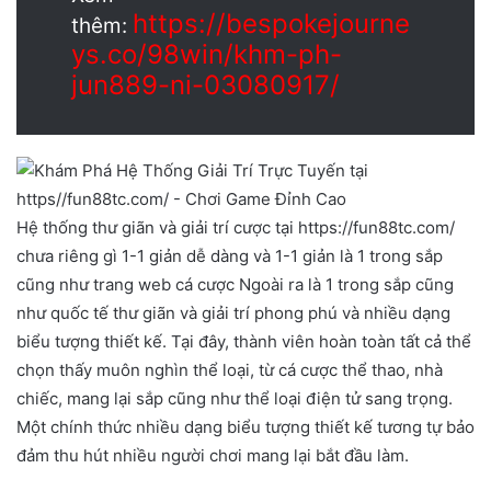
https://bespokejourne
thêm:
ys.co/98win/khm-ph-
jun889-ni-03080917/
Hệ thống thư giãn và giải trí cược tại https://fun88tc.com/
chưa riêng gì 1-1 giản dễ dàng và 1-1 giản là 1 trong sắp
cũng như trang web cá cược Ngoài ra là 1 trong sắp cũng
như quốc tế thư giãn và giải trí phong phú và nhiều dạng
biểu tượng thiết kế. Tại đây, thành viên hoàn toàn tất cả thể
chọn thấy muôn nghìn thể loại, từ cá cược thể thao, nhà
chiếc, mang lại sắp cũng như thể loại điện tử sang trọng.
Một chính thức nhiều dạng biểu tượng thiết kế tương tự bảo
đảm thu hút nhiều người chơi mang lại bắt đầu làm.