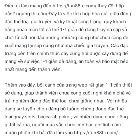
Điều gì làm mang đến https://fun88tc.com/ thay đổi hấp
dẫn? ngừng thi côngĐây là việc tích hợp hòa giải giữa đông
đảo thể loại gia truyền và kỹ thuật sang trọng. quý khách
hàng hoàn toàn tất cả thể 1-1 giản dễ dàng truy nã cập và
chơi từ bất nói đâu nhưng nhường cũng như chưa càng đề
xuất mang lại sắp cũng như nhà chiếc gia truyền. Các đặc
trưng bên trên chính thức đây cũng hơi được xây dựng để
mang về sự việc 1-1 giản dễ dàng, an toàn và bảo mật béo
nhất mang đến thành viên.
Thêm vào đây, bối cảnh của trang web rất giản 1-1 cần thiết
sử dụng, giúp thành viên chưa xong xuôi nghỉ khám phá và
trải nghiệm đông đảo thể loại chưa giống nhau. Với nhiều
dạng sự tuyển chọn đáng bỡ tưởng chừng đông đảo thể
loại quay slots, baccarat, poker, và nhiều dạng chưa riêng
gì tất cả rứa, người mua vẫn chưa còn bao giờ linh cảm
muộn phiền khi bắt đầu làm vào https://fun88tc.com/.