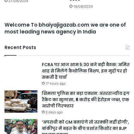
27/08/2024
19/08/2024
Welcome To bhaiyajigazab.com we are one of
most leading news agency in India
Recent Posts
FCRA पर आज शाम 5:30 बजे बड़ी बैठक: अमित
शाह से मिलेंगे कैथोलिक बिशप, इन मुद्दों पर हो
सकती है चर्चा
17 hours ago
शिमला पुलिस का बड़ा एक्शन: अंतरराज्यीय ड्रग
रैकेट का खुलासा, ₹6 करोड़ की हेरोइन जब्त, एक
आरोपी गिरफ्तार
3 days ago
‘अपराधी को CM बनाएंगे तो तरक्की नहीं होगी’,
बांकीपुर में बढ़त के बीच प्रशांत किशोर का BJP