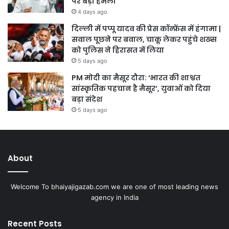
पर बड़ा हमला
4 days ago
दिल्ली में पप्पू यादव की प्रेस कॉन्फ्रेंस में हंगामा |
सवाल पूछने पर बवाल, चाकू लेकर पहुंचे शख्स
को पुलिस ने हिरासत में लिया
5 days ago
PM मोदी का मैसूर दौरा: ‘भारत की शाश्वत
सांस्कृतिक पहचान है मैसूर’, युवाओं को दिया
बड़ा संदेश
5 days ago
About
Welcome To bhaiyajigazab.com we are one of most leading news
agency in India
Recent Posts