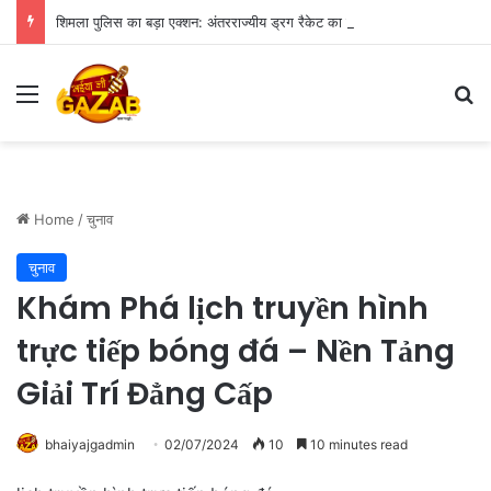
शिमला पुलिस का बड़ा एक्शन: अंतरराज्यीय ड्रग रैकेट का खुलासा, ₹6 करोड़ की हेरोइन जब्त, एक आरोपी गिरफ्तार
Menu
Se
Home
/
चुनाव
चुनाव
Khám Phá lịch truyền hình
trực tiếp bóng đá – Nền Tảng
Giải Trí Đẳng Cấp
bhaiyajgadmin
02/07/2024
10
10 minutes read