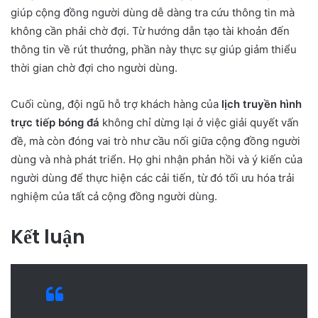
giúp cộng đồng người dùng dễ dàng tra cứu thông tin mà
không cần phải chờ đợi. Từ hướng dẫn tạo tài khoản đến
thông tin về rút thưởng, phần này thực sự giúp giảm thiểu
thời gian chờ đợi cho người dùng.
Cuối cùng, đội ngũ hỗ trợ khách hàng của
lịch truyền hình
trực tiếp bóng đá
không chỉ dừng lại ở việc giải quyết vấn
đề, mà còn đóng vai trò như cầu nối giữa cộng đồng người
dùng và nhà phát triển. Họ ghi nhận phản hồi và ý kiến của
người dùng để thực hiện các cải tiến, từ đó tối ưu hóa trải
nghiệm của tất cả cộng đồng người dùng.
Kết luận