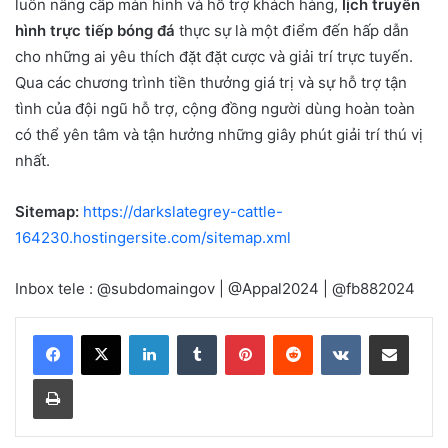
luôn nâng cấp màn hình và hỗ trợ khách hàng,
lịch truyền
hình trực tiếp bóng đá
thực sự là một điểm đến hấp dẫn
cho những ai yêu thích đặt đặt cược và giải trí trực tuyến.
Qua các chương trình tiền thưởng giá trị và sự hỗ trợ tận
tình của đội ngũ hỗ trợ, cộng đồng người dùng hoàn toàn
có thể yên tâm và tận hưởng những giây phút giải trí thú vị
nhất.
Sitemap:
https://darkslategrey-cattle-
164230.hostingersite.com/sitemap.xml
Inbox tele : @subdomaingov | @Appal2024 | @fb882024
LinkedIn
Tumblr
Pinterest
Reddit
VKontakte
Share via Email
Print