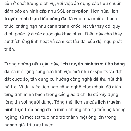
còn ở chất lượng dịch vụ, với việc áp dụng các tiêu chuẩn
đảm bảo an ninh cấp như SSL encryption. Hơn nữa,
lịch
truyền hình trực tiếp bóng đá
đã vượt qua nhiều thách
thức, chẳng hạn như cạnh tranh khốc liệt và thay đổi quy
định pháp lý ở các quốc gia khác nhau. Điều này cho thấy
sự thích ứng linh hoạt và cam kết lâu dài của đội ngũ phát
triển.
Trong những năm gần đây,
lịch truyền hình trực tiếp bóng
đá
đã mở rộng sang các lĩnh vực mới như e-sports và đặt
đặt cược ảo, tận dụng xu hướng công nghệ để thu hút thế
hệ trẻ. Ví dụ, việc tích hợp công nghệ blockchain đã giúp
tăng tính minh bạch trong các giao dịch, từ đó xây dựng
lòng tin với người dùng. Tổng thể, lịch sử của
lịch truyền
hình trực tiếp bóng đá
là minh chứng cho sự tiến bộ không
ngừng, từ một startup nhỏ trở thành một ông lớn trong
ngành giải trí trực tuyến.