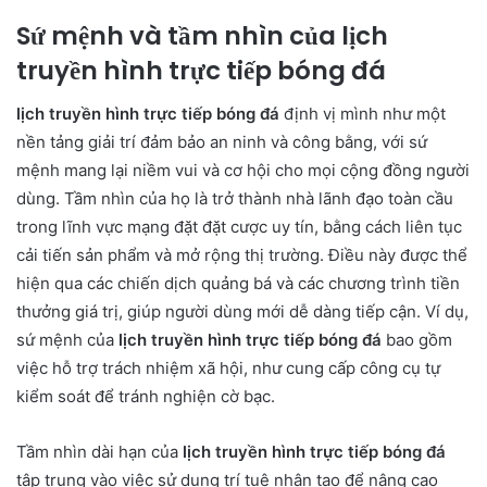
Sứ mệnh và tầm nhìn của lịch
truyền hình trực tiếp bóng đá
lịch truyền hình trực tiếp bóng đá
định vị mình như một
nền tảng giải trí đảm bảo an ninh và công bằng, với sứ
mệnh mang lại niềm vui và cơ hội cho mọi cộng đồng người
dùng. Tầm nhìn của họ là trở thành nhà lãnh đạo toàn cầu
trong lĩnh vực mạng đặt đặt cược uy tín, bằng cách liên tục
cải tiến sản phẩm và mở rộng thị trường. Điều này được thể
hiện qua các chiến dịch quảng bá và các chương trình tiền
thưởng giá trị, giúp người dùng mới dễ dàng tiếp cận. Ví dụ,
sứ mệnh của
lịch truyền hình trực tiếp bóng đá
bao gồm
việc hỗ trợ trách nhiệm xã hội, như cung cấp công cụ tự
kiểm soát để tránh nghiện cờ bạc.
Tầm nhìn dài hạn của
lịch truyền hình trực tiếp bóng đá
tập trung vào việc sử dụng trí tuệ nhân tạo để nâng cao