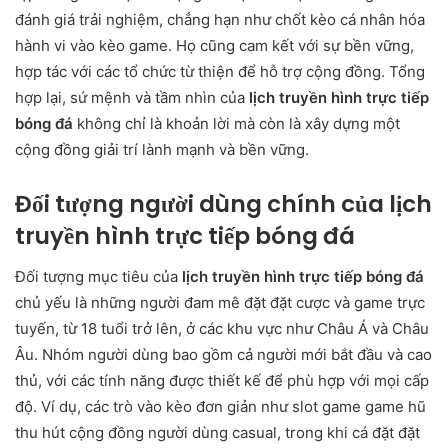
đánh giá trải nghiệm, chẳng hạn như chốt kèo cá nhân hóa
hành vi vào kèo game. Họ cũng cam kết với sự bền vững,
hợp tác với các tổ chức từ thiện để hỗ trợ cộng đồng. Tổng
hợp lại, sứ mệnh và tầm nhìn của
lịch truyền hình trực tiếp
bóng đá
không chỉ là khoản lời mà còn là xây dựng một
cộng đồng giải trí lành mạnh và bền vững.
Đối tượng người dùng chính của lịch
truyền hình trực tiếp bóng đá
Đối tượng mục tiêu của
lịch truyền hình trực tiếp bóng đá
chủ yếu là những người đam mê đặt đặt cược và game trực
tuyến, từ 18 tuổi trở lên, ở các khu vực như Châu Á và Châu
Âu. Nhóm người dùng bao gồm cả người mới bắt đầu và cao
thủ, với các tính năng được thiết kế để phù hợp với mọi cấp
độ. Ví dụ, các trò vào kèo đơn giản như slot game game hũ
thu hút cộng đồng người dùng casual, trong khi cá đặt đặt