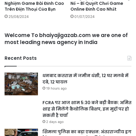
Nghiệm Game Bài Đỉnh Cao
Nổ – Bí Quyết Chơi Game
Trên Điện Thoại Của Bạn
Online Đỉnh Cao Nhất
25/08/2024
01/07/2024
Welcome To bhaiyajigazab.com we are one of
most leading news agency in India
Recent Posts
धनबाद कतरास में जमीन धंसी, 12 घर मलबे में
दबे, 12 घायल
19 hours ago
FCRA पर आज शाम 5:30 बजे बड़ी बैठक: अमित
शाह से मिलेंगे कैथोलिक बिशप, इन मुद्दों पर हो
सकती है चर्चा
2 days ago
शिमला पुलिस का बड़ा एक्शन: अंतरराज्यीय ड्रग