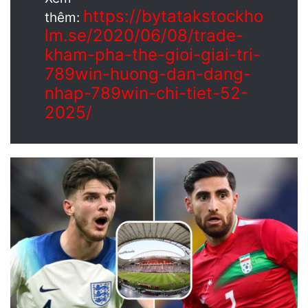
https://bytatakstockho
thêm:
lm.se/2020/06/08/trade-
kham-pha-the-gioi-giai-tri-
789win-huong-dan-dang-
nhap-789win-chi-tiet-52-
2025/