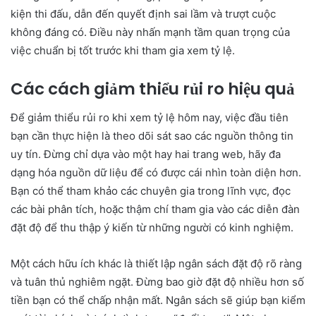
kiện thi đấu, dẫn đến quyết định sai lầm và trượt cuộc
không đáng có. Điều này nhấn mạnh tầm quan trọng của
việc chuẩn bị tốt trước khi tham gia xem tỷ lệ.
Các cách giảm thiểu rủi ro hiệu quả
Để giảm thiểu rủi ro khi xem tỷ lệ hôm nay, việc đầu tiên
bạn cần thực hiện là theo dõi sát sao các nguồn thông tin
uy tín. Đừng chỉ dựa vào một hay hai trang web, hãy đa
dạng hóa nguồn dữ liệu để có được cái nhìn toàn diện hơn.
Bạn có thể tham khảo các chuyên gia trong lĩnh vực, đọc
các bài phân tích, hoặc thậm chí tham gia vào các diễn đàn
đặt độ để thu thập ý kiến từ những người có kinh nghiệm.
Một cách hữu ích khác là thiết lập ngân sách đặt độ rõ ràng
và tuân thủ nghiêm ngặt. Đừng bao giờ đặt độ nhiều hơn số
tiền bạn có thể chấp nhận mất. Ngân sách sẽ giúp bạn kiểm