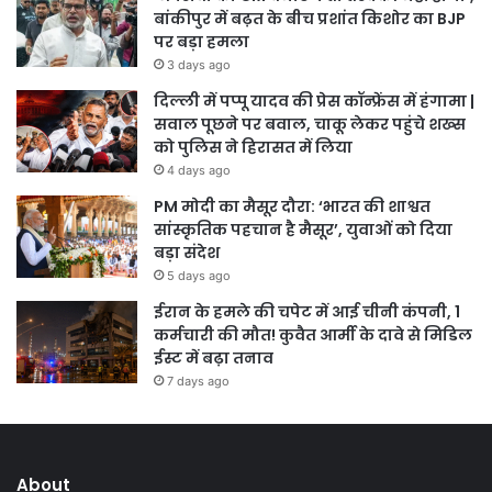
बांकीपुर में बढ़त के बीच प्रशांत किशोर का BJP
पर बड़ा हमला
3 days ago
दिल्ली में पप्पू यादव की प्रेस कॉन्फ्रेंस में हंगामा |
सवाल पूछने पर बवाल, चाकू लेकर पहुंचे शख्स
को पुलिस ने हिरासत में लिया
4 days ago
PM मोदी का मैसूर दौरा: ‘भारत की शाश्वत
सांस्कृतिक पहचान है मैसूर’, युवाओं को दिया
बड़ा संदेश
5 days ago
ईरान के हमले की चपेट में आई चीनी कंपनी, 1
कर्मचारी की मौत! कुवैत आर्मी के दावे से मिडिल
ईस्ट में बढ़ा तनाव
7 days ago
About