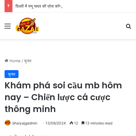
दिल्ली में पप्पू यादव की प्रेस कॉन्फ्रेंस में हंगामा | सवाल पूछने पर बवाल, चाकू लेकर पहुंचे शख्स को पुलिस ने हिरासत में लिया
Menu
Se
Home
/
चुनाव
चुनाव
Khám phá soi cầu mb hôm
nay – Chiến lược cá cược
thông minh
bhaiyajgadmin
13/06/2024
12
13 minutes read