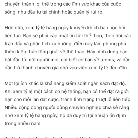
chuyển thành lợi thế trong các lĩnh vực khác của cuộc
sống, như đầu tư tài chính hoặc quản lý rủi ro.
Hơn nữa, xem tỷ lệ hàng ngày khuyến khích bạn học hỏi
liên tục. Bạn sẽ phải cập nhật tin tức thể thao, theo dõi các
trận đấu và phân tích xu hướng, điều này làm phong phú
thêm kiến thức tổng quát về thể thao. Hãy hình dung bạn
bắt đầu từ một người mới, chỉ biết cơ bản về tennis, và dần
dần trở thành chuyên gia nhờ vào việc xem tỷ lệ đều đặn.
Một lợi ích khác là khả năng kiểm soát ngân sách đặt độ.
Khi xem tỷ lệ một cách có hệ thống, bạn có thể đặt ra giới
hạn cho mỗi lần đặt cược, tránh tình trạng trượt lỗ liên tiếp.
Nhiều cộng đồng người dùng chuyên nghiệp chia sẻ rằng
nhờ xem tỷ lệ hàng ngày, họ đã duy trì lợi nhuận ổn định
trong nhiều năm.