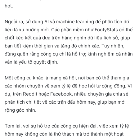
hot.
Ngoài ra, sử dụng AI và machine learning để phân tích dữ
liệu là xu hướng mới. Các phần mềm như FootyStats có thể
chốt kèo kết quả dựa trên hàng nghìn dữ liệu lịch sử, giúp
bạn tiết kiệm thời gian và tăng độ chính xác. Tuy nhiên,
đừng quên rằng công cụ chỉ là hỗ trợ; kinh nghiệm cá nhân
vẫn là yếu tố quyết định.
Một công cụ khác là mạng xã hội, nơi bạn có thể tham gia
các nhóm chuyên về xem tỷ lệ để học hỏi từ cộng đồng. Ví
dụ, trên Reddit hoặc Facebook, nhiều chuyên gia chia sẻ
phân tích chi tiết về các trận đấu hôm nay, giúp bạn mở
rộng góc nhìn.
Tóm lại, với sự hỗ trợ của công cụ hiện đại, việc xem tỷ lệ
hôm nay không còn là thử thách mà trở thành một hoạt