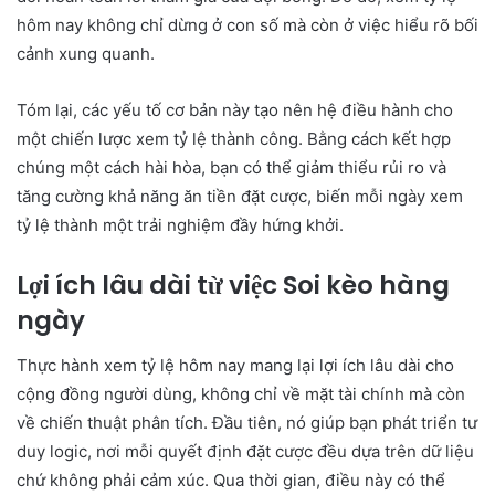
hôm nay không chỉ dừng ở con số mà còn ở việc hiểu rõ bối
cảnh xung quanh.
Tóm lại, các yếu tố cơ bản này tạo nên hệ điều hành cho
một chiến lược xem tỷ lệ thành công. Bằng cách kết hợp
chúng một cách hài hòa, bạn có thể giảm thiểu rủi ro và
tăng cường khả năng ăn tiền đặt cược, biến mỗi ngày xem
tỷ lệ thành một trải nghiệm đầy hứng khởi.
Lợi ích lâu dài từ việc Soi kèo hàng
ngày
Thực hành xem tỷ lệ hôm nay mang lại lợi ích lâu dài cho
cộng đồng người dùng, không chỉ về mặt tài chính mà còn
về chiến thuật phân tích. Đầu tiên, nó giúp bạn phát triển tư
duy logic, nơi mỗi quyết định đặt cược đều dựa trên dữ liệu
chứ không phải cảm xúc. Qua thời gian, điều này có thể