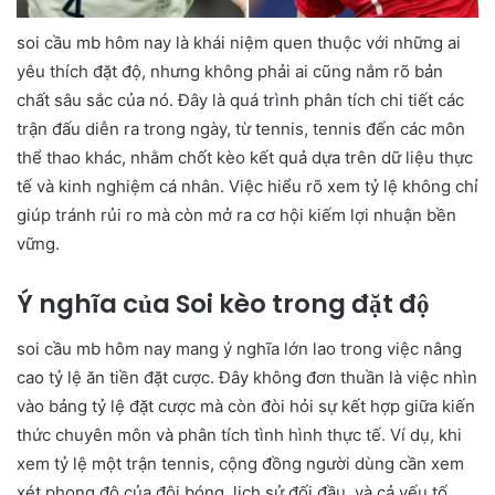
soi cầu mb hôm nay là khái niệm quen thuộc với những ai
yêu thích đặt độ, nhưng không phải ai cũng nắm rõ bản
chất sâu sắc của nó. Đây là quá trình phân tích chi tiết các
trận đấu diễn ra trong ngày, từ tennis, tennis đến các môn
thể thao khác, nhằm chốt kèo kết quả dựa trên dữ liệu thực
tế và kinh nghiệm cá nhân. Việc hiểu rõ xem tỷ lệ không chỉ
giúp tránh rủi ro mà còn mở ra cơ hội kiếm lợi nhuận bền
vững.
Ý nghĩa của Soi kèo trong đặt độ
soi cầu mb hôm nay mang ý nghĩa lớn lao trong việc nâng
cao tỷ lệ ăn tiền đặt cược. Đây không đơn thuần là việc nhìn
vào bảng tỷ lệ đặt cược mà còn đòi hỏi sự kết hợp giữa kiến
thức chuyên môn và phân tích tình hình thực tế. Ví dụ, khi
xem tỷ lệ một trận tennis, cộng đồng người dùng cần xem
xét phong độ của đội bóng, lịch sử đối đầu, và cả yếu tố