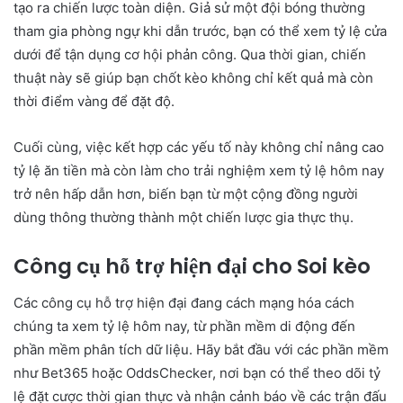
tạo ra chiến lược toàn diện. Giả sử một đội bóng thường
tham gia phòng ngự khi dẫn trước, bạn có thể xem tỷ lệ cửa
dưới để tận dụng cơ hội phản công. Qua thời gian, chiến
thuật này sẽ giúp bạn chốt kèo không chỉ kết quả mà còn
thời điểm vàng để đặt độ.
Cuối cùng, việc kết hợp các yếu tố này không chỉ nâng cao
tỷ lệ ăn tiền mà còn làm cho trải nghiệm xem tỷ lệ hôm nay
trở nên hấp dẫn hơn, biến bạn từ một cộng đồng người
dùng thông thường thành một chiến lược gia thực thụ.
Công cụ hỗ trợ hiện đại cho Soi kèo
Các công cụ hỗ trợ hiện đại đang cách mạng hóa cách
chúng ta xem tỷ lệ hôm nay, từ phần mềm di động đến
phần mềm phân tích dữ liệu. Hãy bắt đầu với các phần mềm
như Bet365 hoặc OddsChecker, nơi bạn có thể theo dõi tỷ
lệ đặt cược thời gian thực và nhận cảnh báo về các trận đấu