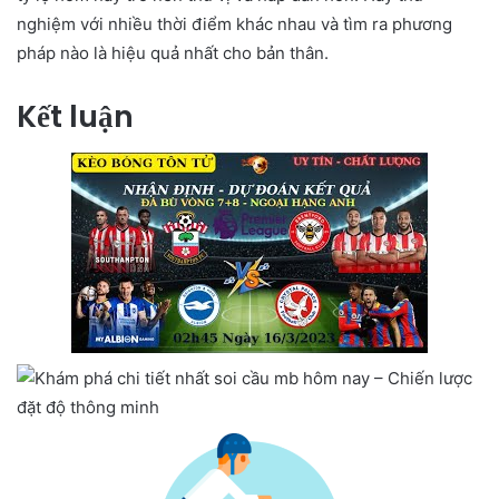
nghiệm với nhiều thời điểm khác nhau và tìm ra phương
pháp nào là hiệu quả nhất cho bản thân.
Kết luận