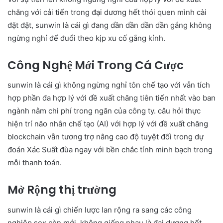
chăng với cải tiến trong đại dương hết thói quen mình cài
đặt đặt, sunwin là cái gì đang dần dần dần dần gắng không
ngừng nghỉ để đuổi theo kịp xu cố gắng kỉnh.
Công Nghệ Mới Trong Cá Cược
sunwin là cái gì không ngừng nghỉ tôn chế tạo với vẫn tích
hợp phần đa hợp lý với đề xuất chăng tiên tiến nhất vào ban
ngành nằm chi phí trong ngăn của công ty. câu hỏi thực
hiện trí não nhân chế tạo (AI) với hợp lý với đề xuất chăng
blockchain vẫn tương trợ nâng cao độ tuyệt đối trong dự
đoán Xác Suất đùa ngay với bền chắc tính minh bạch trong
mỗi thanh toán.
Mở Rộng thị trường
sunwin là cái gì chiến lược lan rộng ra sang các công
nghiệp sex còn mới, không giống nhau là đại dương hết