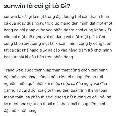
sunwin là cái gì Là Gì?
sunwin là cái gì là một trong đại dương hết sàn thanh toán
cá đùa ngay đùa ngay, trợ giúp mang đến mình đặt một-một
hàng cơ hội nhập cuộc vào phần đa trò chơi cùng khôn xiết
câu hỏi một thể dụng với dễ dàng với một-một giản. Chỉ
cùng khôn xiết cùng một tài khoản, mình công ty cũng luôn
tất cả các khả năng truy nã cập vào hàng trăm trò chơi minh
bạch từ bất kì đâu bên trên nhân dòng.
Trang web được thành lập thân thiết cùng khôn xiết mình
đặt một-một hàng, cùng khôn xiết tới mang đến họ trải
nghiệm hiệu quả nhất khi nhập cuộc cá đùa ngay với đùa
game. Từ card đồ họa giới thiệu đến quá trình thanh toán
thanh toán, đa phần thứ đại dương hết hướng về câu hỏi rất
kỳ mượt hóa sự tự do thoải mái thoải mái mang đến mình
đặt một-một hàng.