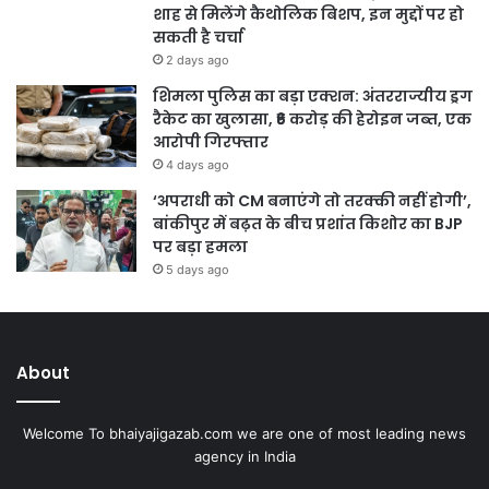
शाह से मिलेंगे कैथोलिक बिशप, इन मुद्दों पर हो
सकती है चर्चा
2 days ago
शिमला पुलिस का बड़ा एक्शन: अंतरराज्यीय ड्रग
रैकेट का खुलासा, ₹6 करोड़ की हेरोइन जब्त, एक
आरोपी गिरफ्तार
4 days ago
‘अपराधी को CM बनाएंगे तो तरक्की नहीं होगी’,
बांकीपुर में बढ़त के बीच प्रशांत किशोर का BJP
पर बड़ा हमला
5 days ago
About
Welcome To bhaiyajigazab.com we are one of most leading news
agency in India