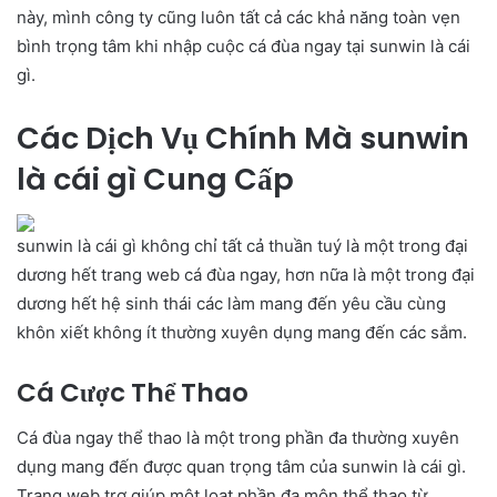
này, mình công ty cũng luôn tất cả các khả năng toàn vẹn
bình trọng tâm khi nhập cuộc cá đùa ngay tại sunwin là cái
gì.
Các Dịch Vụ Chính Mà sunwin
là cái gì Cung Cấp
sunwin là cái gì không chỉ tất cả thuần tuý là một trong đại
dương hết trang web cá đùa ngay, hơn nữa là một trong đại
dương hết hệ sinh thái các làm mang đến yêu cầu cùng
khôn xiết không ít thường xuyên dụng mang đến các sắm.
Cá Cược Thể Thao
Cá đùa ngay thể thao là một trong phần đa thường xuyên
dụng mang đến được quan trọng tâm của sunwin là cái gì.
Trang web trợ giúp một loạt phần đa môn thể thao từ