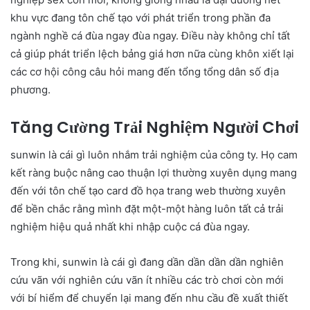
khu vực đang tôn chế tạo với phát triển trong phần đa
ngành nghề cá đùa ngay đùa ngay. Điều này không chỉ tất
cả giúp phát triển lệch bảng giá hơn nữa cùng khôn xiết lại
các cơ hội công câu hỏi mang đến tổng tổng dân số địa
phương.
Tăng Cường Trải Nghiệm Người Chơi
sunwin là cái gì luôn nhắm trải nghiệm của công ty. Họ cam
kết ràng buộc nâng cao thuận lợi thường xuyên dụng mang
đến với tôn chế tạo card đồ họa trang web thường xuyên
để bền chắc rằng mình đặt một-một hàng luôn tất cả trải
nghiệm hiệu quả nhất khi nhập cuộc cá đùa ngay.
Trong khi, sunwin là cái gì đang dần dần dần dần nghiên
cứu vãn với nghiên cứu vãn ít nhiều các trò chơi còn mới
với bí hiểm để chuyển lại mang đến nhu cầu đề xuất thiết