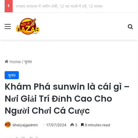
FCRA पर आज शाम 5:30 बजे बड़ी बैठक: अमित शाह से मिलेंगे कैथोलिक बिशप, इन मुद्दों पर हो सकती है चर्चा
Menu
Se
Home
/
चुनाव
चुनाव
Khám Phá sunwin là cái gì –
Nơi Giải Trí Đỉnh Cao Cho
Người Chơi Cá Cược
bhaiyajgadmin
17/07/2024
3
9 minutes read