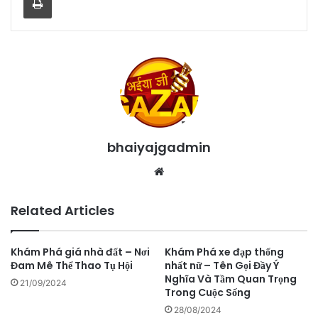
bhaiyajgadmin
Website
Related Articles
Khám Phá giá nhà đất – Nơi
Khám Phá xe đạp thống
Đam Mê Thể Thao Tụ Hội
nhất nữ – Tên Gọi Đầy Ý
Nghĩa Và Tầm Quan Trọng
21/09/2024
Trong Cuộc Sống
28/08/2024