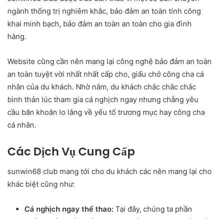
ngành thống trị nghiêm khắc, bảo đảm an toàn tính công
khai minh bạch, bảo đảm an toàn an toàn cho gia đình
hàng.
Website cũng cần nên mang lại công nghệ bảo đảm an toàn
an toàn tuyệt vời nhất nhất cấp cho, giấu chở công cha cá
nhân của du khách. Nhờ nắm, du khách chắc chắc chắc
bình thản lúc tham gia cá nghịch ngay nhưng chẳng yêu
cầu băn khoăn lo lắng về yếu tố trương mục hay công cha
cá nhân.
Các Dịch Vụ Cung Cấp
sunwin68 club mang tới cho du khách các nên mang lại cho
khác biệt cũng như:
Cá nghịch ngay thể thao:
Tại đây, chúng ta phần