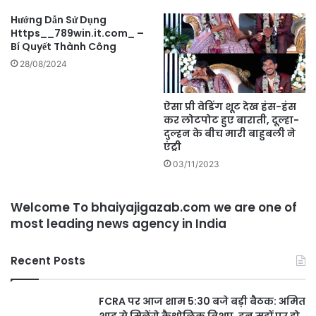
Hướng Dẫn Sử Dụng
Https__789win.it.com_ –
Bí Quyết Thành Công
28/08/2024
ऐसा प्री वेडिंग शूट देख हंस-हंस
कर लोटपोट हुए बाराती, दूल्हा-
दुल्हन के बीच मारी बाहुबली ने
एंट्री
03/11/2023
Welcome To bhaiyajigazab.com we are one of
most leading news agency in India
Recent Posts
FCRA पर आज शाम 5:30 बजे बड़ी बैठक: अमित
शाह से मिलेंगे कैथोलिक बिशप, इन मुद्दों पर हो