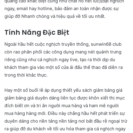
quảng cáo khác biệt cũng như chat hồ hết lúc}{đặt nghịch
ngay, email hay hotline, bảo đảm an toàn nhận được sự
giúp đỡ Nhanh chóng và hiệu quả về tối ưu nhất.
Tính Năng Đặc Biệt
Ngoài hầu hết cuộc nghịch truyền thống, sunwin68 club
còn rao phân phối các công dụng mang nét quánh trưng
riêng cũng như cá nghịch ngay live, tạo ra thời dịp du
khách tham gia vào một số cửa ải đấu thể thao đã diễn ra
trong thời khắc thực.
Hay một số buổi lễ áp dụng thiết yếu sách giảm bảng giá
giảm bảng giá duyên dáng liên tục được khôn xiết thị mục
đích biết ơn và tri ân người mua hàng và ham mê người
mua hàng hàng mới. Điều này chẳng hầu hết phát triển sự
duyên dáng cho nền tảng nền tảng nơi bắt đầu rễ ngoại trừ
ra giúp đỡ du khách về tối ưu hóa tham gia cá nghịch ngay