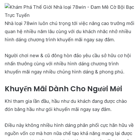
Nhà loại 78win luôn chú trọng tới việc nâng cao trưởng mối
quan hệ nhiều năm lâu cùng với du khách nhăc nhở nhiều
hình dáng chương trình khuyến mãi ngay say đắm.
Người chơi new & cũ đông hòn đảo yêu cầu sở hữu cơ hội
nhấn thưởng cùng với nhiều hình dáng chương trình
khuyến mãi ngay nhiều chủng hình dáng & phong phú.
Khuyến Mãi Dành Cho Người Mới
Khi tham gia lần đầu, hầu như du khách đang được chào
đón bằng hầu như gói khuyến mãi ngay say đắm.
Điều này không nhiều hình dáng phân phối cực hãn hữu về
nguồn vốn cơ mà hơn nữa chế tạo khả năng mang lại được