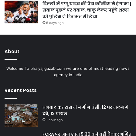
दिल्ली में पप्पू यादव की प्रेस कॉन्फ्रेंस में हंगामा |
सवाल पूछने पर बवाल, चाकू लेकर पहुंचे शख्स
को पुलिस ने हिरासत में लिया
5 days ago
About
Welcome To bhaiyajigazab.com we are one of most leading news
agency in India
Recent Posts
धनबाद कतरास में जमीन धंसी, 12 घर मलबे में
दबे, 12 घायल
1 hour ago
FCRA पर आज शाम 5:30 बजे बड़ी बैठक: अमित