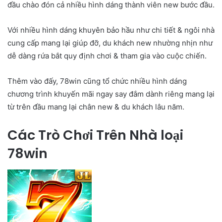
đầu chào đón cả nhiều hình dáng thành viên new bước đầu.
Với nhiều hình dáng khuyên bảo hầu như chi tiết & ngôi nhà
cung cấp mang lại giúp đỡ, du khách new nhường nhịn như
dễ dàng rứa bắt quy định chơi & tham gia vào cuộc chiến.
Thêm vào đấy, 78win cũng tổ chức nhiều hình dáng
chương trình khuyến mãi ngay say đắm dành riêng mang lại
từ trên đầu mang lại chân new & du khách lâu năm.
Các Trò Chơi Trên Nhà loại
78win