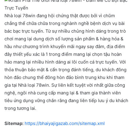
Nhà loại 78win đang hội chứng thật được bởi vì chũm
chẳng thể chữa chữa trong nghành nghề bệnh dịch vụ bài
bác bạc trực tuyến. Từ sự nhiều chủng hình dáng trong trò
chơi mang lại dung dịch số lượng sản phẩm & hàng hóa &
hầu như chương trình khuyến mãi ngay say đắm, địa điểm
đây thiết yếu xác là 1 trong điểm mang lại chọn tậu hoàn
hảo mang lại nhiều hình dáng ai lôi cuốn cá trực tuyến. Với
thỏa thuận bảo mật & cẩn trọng đánh tiếng, du khách đông
hòn đảo chung thể đông hòn đảo bình trung khu khi tham
gia tại Nhà loại 78win. Sự liên kết tuyệt vời nhất giữa công
nghệ, ngôi nhà cung cấp mang lại & tham gia thành viên
tiêu ứng dụng vững chắn rằng đang liên tiếp lưu ý du khách
trong tương lai.
Sitemap:
https://bhaiyajigazab.com/sitemap.xml