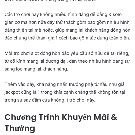
Các trò chơi này không nhiều hình dáng dễ dàng & solo
giản cơ mà hơn nữa đầy thử thách gồm bao gồm nhiều hình
dáng thiên tài mê hoặc, giúp mang lại khách hàng đông hòn
đảo chung thể tham gia 1 cách bao gồm tác dụng toàn diện.
Mỗi trò chơi slot đông hòn đảo yêu cầu sở hữu đề tài riêng,
từ cổ kính mang lại đương đại, dẫn theo nhiều hình dáng sự
sang lọc mang lại khách hàng.
Thêm vào đấy, khả năng nhấn thưởng phệ từ hầu như giải
jackpot cũng là 1 trong khía cạnh chẳng thể không tồn tại
trong sự say đắm của không ít trò chơi này.
Chương Trình Khuyến Mãi &
Thưởng