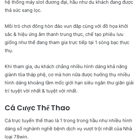
hệ thống máy slot đương đại, hầu như du khách đang được
thả sức sang lọc.
Mỗi trò chơi đông hòn đảo vun đắp cùng với đồ họa khởi
sắc & hiệu ứng âm thanh trung thực, chế tạo phiêu lưu
giống như thể đang tham gia trực tiếp tại 1 sòng bạc thực
thụ.
Khi tham gia, du khách chẳng nhiều hình dáng khả năng
giành tòa tháp phệ, cơ mà hơn nữa được hưởng thụ nhiều
hình dáng khoảng tầm mốc giới hạn siêu ngắn thư giãn giải
trí tuyệt vời nhất & tuyệt vời nhất.
Cá Cược Thể Thao
Cá trực tuyến thể thao là 1 trong trong hầu như nhiều hình
dáng số nghành nghề bệnh dịch vụ vượt trội nhất của Nhà
loại 78win.