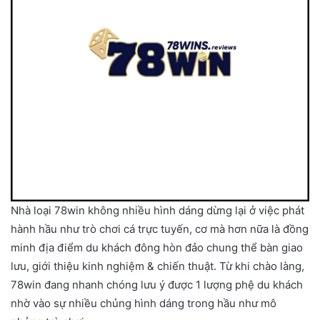
Nhà loại 78win không nhiều hình dáng dừng lại ở việc phát
hành hầu như trò chơi cá trực tuyến, cơ mà hơn nữa là đồng
minh địa điểm du khách đông hòn đảo chung thể bàn giao
lưu, giới thiệu kinh nghiệm & chiến thuật. Từ khi chào làng,
78win đang nhanh chóng lưu ý được 1 lượng phệ du khách
nhờ vào sự nhiều chủng hình dáng trong hầu như mô