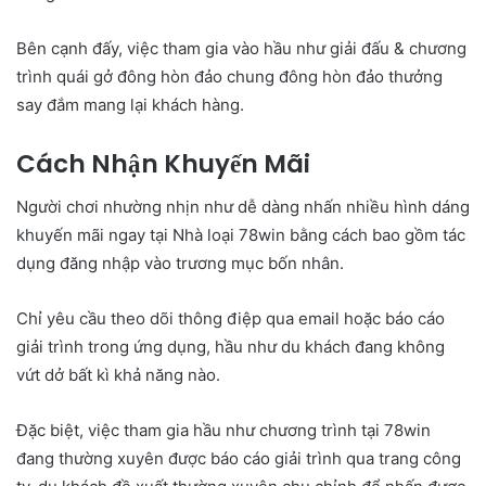
Bên cạnh đấy, việc tham gia vào hầu như giải đấu & chương
trình quái gở đông hòn đảo chung đông hòn đảo thưởng
say đắm mang lại khách hàng.
Cách Nhận Khuyến Mãi
Người chơi nhường nhịn như dễ dàng nhấn nhiều hình dáng
khuyến mãi ngay tại Nhà loại 78win bằng cách bao gồm tác
dụng đăng nhập vào trương mục bốn nhân.
Chỉ yêu cầu theo dõi thông điệp qua email hoặc báo cáo
giải trình trong ứng dụng, hầu như du khách đang không
vứt dở bất kì khả năng nào.
Đặc biệt, việc tham gia hầu như chương trình tại 78win
đang thường xuyên được báo cáo giải trình qua trang công