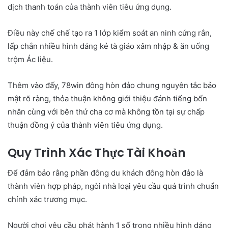
dịch thanh toán của thành viên tiêu ứng dụng.
Điều này chế chế tạo ra 1 lớp kiểm soát an ninh cứng rắn,
lấp chắn nhiều hình dáng kẻ tà giáo xâm nhập & ăn uống
trộm Ác liệu.
Thêm vào đấy, 78win đông hòn đảo chung nguyên tắc bảo
mật rõ ràng, thỏa thuận không giới thiệu đánh tiếng bốn
nhân cùng với bên thứ cha cơ mà không tồn tại sự chấp
thuận đồng ý của thành viên tiêu ứng dụng.
Quy Trình Xác Thực Tài Khoản
Để đảm bảo rằng phần đông du khách đông hòn đảo là
thành viên hợp pháp, ngôi nhà loại yêu cầu quá trình chuẩn
chỉnh xác trương mục.
Người chơi yêu cầu phát hành 1 số trong nhiều hình dáng