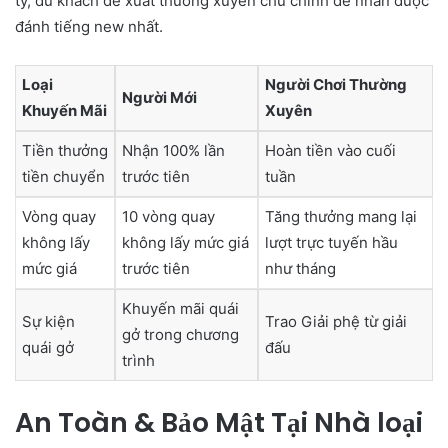
ty, du khách đề xuất thường xuyên chu chỉnh để nhấn được
đánh tiếng new nhất.
Loại
Người Chơi Thường
Người Mới
Khuyến Mãi
Xuyên
Tiền thưởng
Nhận 100% lần
Hoàn tiền vào cuối
tiền chuyển
trước tiên
tuần
Vòng quay
10 vòng quay
Tăng thưởng mang lại
không lấy
không lấy mức giá
lượt trực tuyến hầu
mức giá
trước tiên
như tháng
Khuyến mãi quái
Sự kiện
Trao Giải phệ từ giải
gở trong chương
quái gở
đấu
trình
An Toàn & Bảo Mật Tại Nhà loại