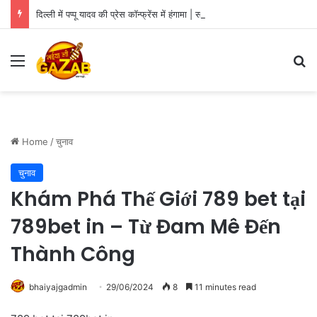
दिल्ली में पप्पू यादव की प्रेस कॉन्फ्रेंस में हंगामा | सवाल पूछने पर बवाल, चाकू लेकर पहुंचे शख्स को पुलिस ने हिरासत में लिया
Menu
Se
Home
/
चुनाव
चुनाव
Khám Phá Thế Giới 789 bet tại
789bet in – Từ Đam Mê Đến
Thành Công
bhaiyajgadmin
29/06/2024
8
11 minutes read