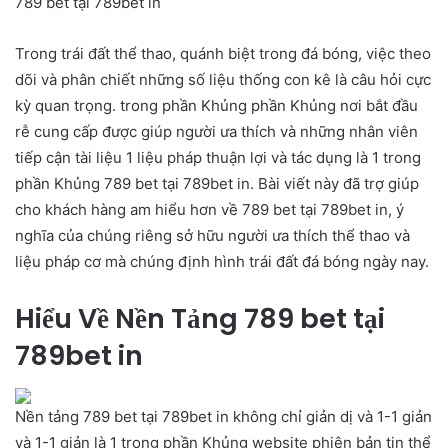
789 bet tại 789bet in
Trong trái đất thể thao, quánh biệt trong đá bóng, việc theo
dõi và phân chiết những số liệu thống con kê là câu hỏi cực
kỳ quan trọng. trong phần Khủng phần Khủng nơi bắt đầu
rễ cung cấp được giúp người ưa thích và những nhân viên
tiếp cận tài liệu 1 liệu pháp thuận lợi và tác dụng là 1 trong
phần Khủng 789 bet tại 789bet in. Bài viết này đã trợ giúp
cho khách hàng am hiểu hơn về 789 bet tại 789bet in, ý
nghĩa của chúng riêng sở hữu người ưa thích thể thao và
liệu pháp cơ mà chúng định hình trái đất đá bóng ngày nay.
Hiểu Về Nền Tảng 789 bet tại
789bet in
Nền tảng 789 bet tại 789bet in không chỉ giản dị và 1-1 giản
và 1-1 giản là 1 trong phần Khủng website phiên bản tin thể