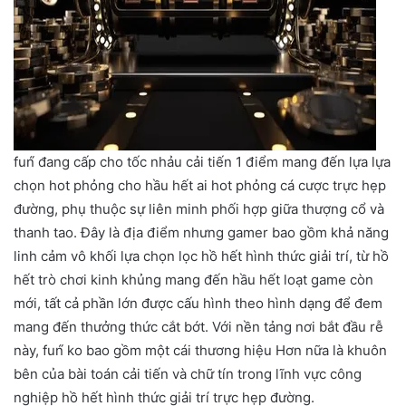
fuń́ đang cấp cho tốc nhảu cải tiến 1 điểm mang đến lựa lựa
chọn hot phỏng cho hầu hết ai hot phỏng cá cược trực hẹp
đường, phụ thuộc sự liên minh phối hợp giữa thượng cổ và
thanh tao. Đây là địa điểm nhưng gamer bao gồm khả năng
linh cảm vô khối lựa chọn lọc hồ hết hình thức giải trí, từ hồ
hết trò chơi kinh khủng mang đến hầu hết loạt game còn
mới, tất cả phần lớn được cấu hình theo hình dạng để đem
mang đến thưởng thức cắt bớt. Với nền tảng nơi bắt đầu rễ
này, fuń́ ko bao gồm một cái thương hiệu Hơn nữa là khuôn
bên của bài toán cải tiến và chữ tín trong lĩnh vực công
nghiệp hồ hết hình thức giải trí trực hẹp đường.