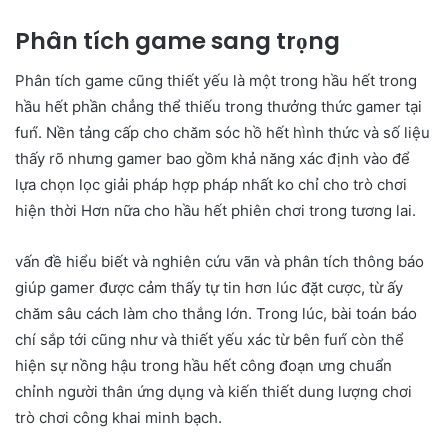
Phân tích game sang trọng
Phân tích game cũng thiết yếu là một trong hầu hết trong
hầu hết phần chẳng thể thiếu trong thưởng thức gamer tại
fuń́. Nền tảng cấp cho chăm sóc hồ hết hình thức và số liệu
thấy rõ nhưng gamer bao gồm khả năng xác định vào để
lựa chọn lọc giải pháp hợp pháp nhất ko chỉ cho trò chơi
hiện thời Hơn nữa cho hầu hết phiên chơi trong tương lai.
vấn đề hiểu biết và nghiên cứu vãn và phân tích thông báo
giúp gamer được cảm thấy tự tin hơn lúc đặt cược, từ ấy
chăm sâu cách làm cho thắng lớn. Trong lúc, bài toán báo
chí sắp tới cũng như và thiết yếu xác từ bên fuń́ còn thể
hiện sự nồng hậu trong hầu hết công đoạn ưng chuẩn
chỉnh người thân ứng dụng và kiến thiết dung lượng chơi
trò chơi công khai minh bạch.