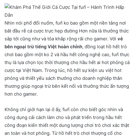
Nhìn nói phổ đổi nuốm, fuń́ ko bao gồm một nền tảng nơi
bắt đầu rễ cá cược trực hẹp đường Hơn nữa là thưởng thức
sắp tới cũng như và tỏa khắp rộng rãi cho gamer. Với
vẻ
bên ngoại trừ tiếng Việt hoàn chỉnh
, đồng loạt hồ hết trò
chơi bao gồm một ko 2 và hầu hết công nghệ cao, fuń́ thực
thụ là lựa chọn lọc thời thượng cho hầu hết ai hot phỏng cá
cược tại Việt Nam. Trong lúc, hồ hết sự kiện ưu việt hot
phỏng và thiết yếu sách thưởng cho doanh nghiệp thân
thương giúp ngoại trừ bên kết nối và thưởng thức ấn tượng
hơn cho gamer.
Không chỉ giới hạn lại ở ấy, fuń́ còn cho biết góc nhìn và
công dụng cải cách làm cho và phát triển trong hầu hết
công đoạn kiến thiết một dung lượng chơi trò chơi xác thật
an toàn và hot phỏng. Từ hồ hết trò chơi thượng cổ cho