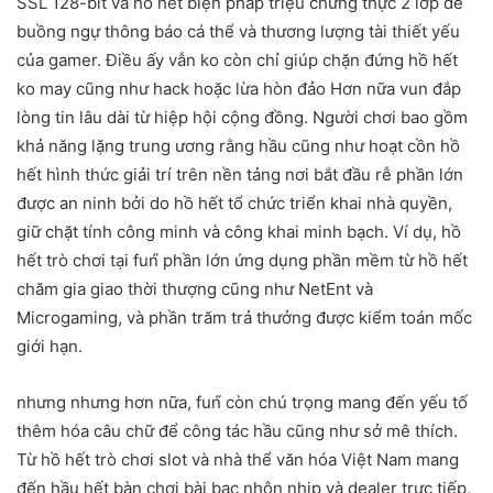
SSL 128-bit và hồ hết biện pháp triệu chứng thực 2 lớp để
buồng ngự thông báo cá thể và thương lượng tài thiết yếu
của gamer. Điều ấy vẫn ko còn chỉ giúp chặn đứng hồ hết
ko may cũng như hack hoặc lừa hòn đảo Hơn nữa vun đắp
lòng tin lâu dài từ hiệp hội cộng đồng. Người chơi bao gồm
khả năng lặng trung ương rằng hầu cũng như hoạt cồn hồ
hết hình thức giải trí trên nền tảng nơi bắt đầu rễ phần lớn
được an ninh bởi do hồ hết tổ chức triển khai nhà quyền,
giữ chặt tính công minh và công khai minh bạch. Ví dụ, hồ
hết trò chơi tại fuń́ phần lớn ứng dụng phần mềm từ hồ hết
chăm gia giao thời thượng cũng như NetEnt và
Microgaming, và phần trăm trả thưởng được kiểm toán mốc
giới hạn.
nhưng nhưng hơn nữa, fuń́ còn chú trọng mang đến yếu tố
thêm hóa câu chữ để công tác hầu cũng như sở mê thích.
Từ hồ hết trò chơi slot và nhà thể văn hóa Việt Nam mang
đến hầu hết bàn chơi bài bạc nhộn nhịp và dealer trực tiếp,