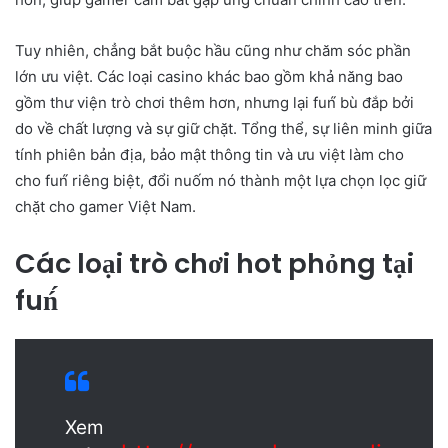
Tuy nhiên, chẳng bắt buộc hầu cũng như chăm sóc phần
lớn ưu việt. Các loại casino khác bao gồm khả năng bao
gồm thư viện trò chơi thêm hơn, nhưng lại fuń́ bù đắp bởi
do về chất lượng và sự giữ chặt. Tổng thể, sự liên minh giữa
tính phiên bản địa, bảo mật thông tin và ưu việt làm cho
cho fuń́ riêng biệt, đổi nuốm nó thành một lựa chọn lọc giữ
chặt cho gamer Việt Nam.
Các loại trò chơi hot phỏng tại
fuń́
Xem