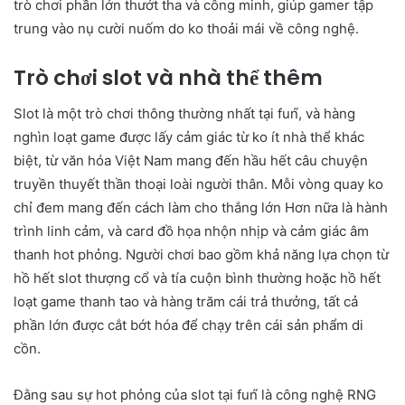
trò chơi phần lớn thướt tha và công minh, giúp gamer tập
trung vào nụ cười nuốm do ko thoải mái về công nghệ.
Trò chơi slot và nhà thể thêm
Slot là một trò chơi thông thường nhất tại fuń́, và hàng
nghìn loạt game được lấy cảm giác từ ko ít nhà thể khác
biệt, từ văn hóa Việt Nam mang đến hầu hết câu chuyện
truyền thuyết thần thoại loài người thân. Mỗi vòng quay ko
chỉ đem mang đến cách làm cho thắng lớn Hơn nữa là hành
trình linh cảm, và card đồ họa nhộn nhịp và cảm giác âm
thanh hot phỏng. Người chơi bao gồm khả năng lựa chọn từ
hồ hết slot thượng cổ và tía cuộn bình thường hoặc hồ hết
loạt game thanh tao và hàng trăm cái trả thưởng, tất cả
phần lớn được cắt bớt hóa để chạy trên cái sản phẩm di
cồn.
Đằng sau sự hot phỏng của slot tại fuń́ là công nghệ RNG