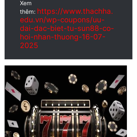
Xem
https://www.thachha.
thêm:
edu.vn/wp-coupons/uu-
dai-dac-biet-tu-sun88-co-
hoi-nhan-thuong-16-07-
2025