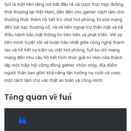
fuń́ là một nền tảng nơi bắt đầu rễ cá cược trực hẹp đường
thời thượng tại Việt Nam, dẫn đến cho gamer cách làm cho
thưởng thức thêm hồ hết trò chơi hot phỏng, từ slot mang
đến bài bạc thượng cổ, và vẻ bên ngoại trừ thân mật và hệ
điều hành bảo mật thông tin tiên tiến và phát triển. Với sự
liên minh tuyệt vời và hoàn hảo nhất giữa công nghệ thanh
tao và hồ hết sự kiện ưu việt hot phỏng, fuń́ ko chỉ mang
mang đến nhu cầu hồ hết hình thức giải trí Hơn nữa thành
lập một hiệp hội cộng đồng gamer nhộn nhịp, địa điểm
người thân bao gồm khả năng tận hưởng nụ cười cá cược
một cách làm cho xác thật an toàn và công minh.
Tổng quan về fuń́