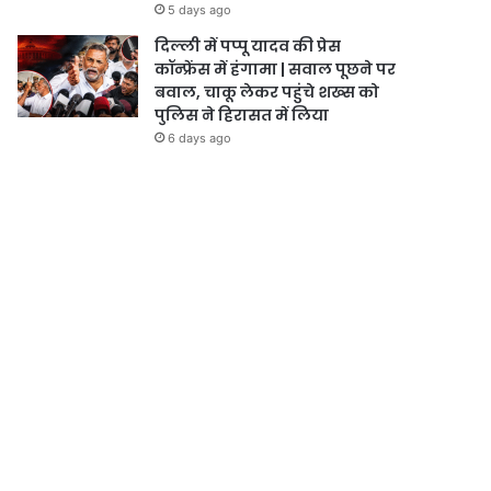
5 days ago
दिल्ली में पप्पू यादव की प्रेस
कॉन्फ्रेंस में हंगामा | सवाल पूछने पर
बवाल, चाकू लेकर पहुंचे शख्स को
पुलिस ने हिरासत में लिया
6 days ago