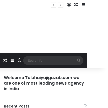
Log In
Random Article
Sidebar
Random Article
Sidebar
Switch skin
Search
for
Welcome To bhaiyajigazab.com we
are one of most leading news agency
in India
Recent Posts