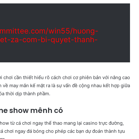
ommittee.com/win55/huong-
bet-za-com-bi-quyet-thanh-
i chơi cần thiết hiểu rõ cách chơi cơ phiên bản với nâng cao
n về may mắn kế mặt ra là sự vấn đề cộng nhau kết hợp giữa
óa thời dịp thành phầm.
game show mênh có
how từ cá chơi ngay thể thao mang lại casino trực đường,
 cá chơi ngay đá bóng cho phép các bạn dự đoán thành tựu