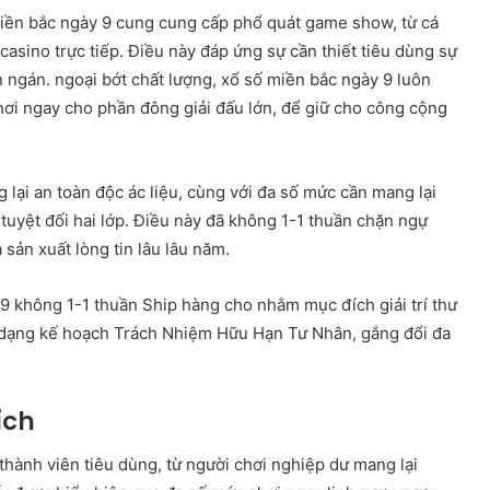
miền bắc ngày 9 cung cung cấp phổ quát game show, từ cá
sino trực tiếp. Điều này đáp ứng sự cần thiết tiêu dùng sự
 ngán. ngoại bớt chất lượng, xổ số miền bắc ngày 9 luôn
chơi ngay cho phần đông giải đấu lớn, để giữ cho công cộng
lại an toàn độc ác liệu, cùng với đa số mức cần mang lại
 tuyệt đối hai lớp. Điều này đã không 1-1 thuần chặn ngự
 sản xuất lòng tin lâu lâu năm.
9 không 1-1 thuần Ship hàng cho nhằm mục đích giải trí thư
a dạng kế hoạch Trách Nhiệm Hữu Hạn Tư Nhân, gắng đổi đa
ích
hành viên tiêu dùng, từ người chơi nghiệp dư mang lại