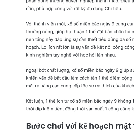
phần đông thường xuyên nghiệp thành thạo. Điều ấ
cồn, phù hợp cùng với rất kỳ đa dạng Chi tiêu.
Với thành viên mới, xổ số miền bắc ngày 9 cung cung
thưởng nóng, giúp họ thuận 1 thể đặt bàn chân tới 
nền tảng này đáp ứng sự cần thiết tiêu dùng đa số 
hoạch. Lợi ích rất lớn là sự vấn đề kết nối công cộ
kinh nghiệm tay nghề với học hỏi lẫn nhau.
ngoại bớt chất lượng, xổ số miền bắc ngày 9 giúp sức
khiến vấn đề bắt đầu làm cách tân 1 thể điểm cộng
mặt ra nâng cao cung cấp tốc sự ưa thích của khác
Kết luận, 1 thể ích từ xổ số miền bắc ngày 9 không 1
thời dịp kiếm tiền, đồng thời sản xuất 1 công cộng k
Bước chơi với kế hoạch mặt