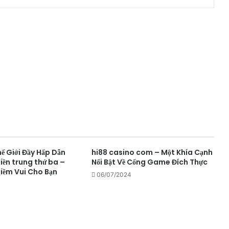
 Giới Đầy Hấp Dẫn
hi88 casino com – Một Khía Cạnh
iền trung thứ ba –
Nổi Bật Về Cổng Game Đích Thực
Niềm Vui Cho Bạn
06/07/2024