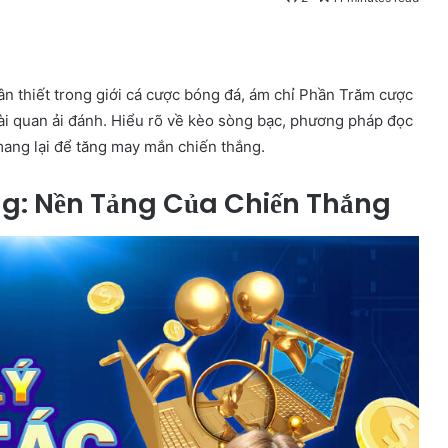
ân thiết trong giới cá cược bóng đá, ám chỉ Phần Trăm cược
ài quan ải đánh. Hiểu rõ về kèo sòng bạc, phương pháp đọc
mang lại để tăng may mắn chiến thắng.
ng: Nền Tảng Của Chiến Thắng