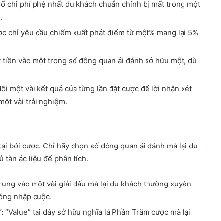
ố chi phí phệ nhất du khách chuẩn chỉnh bị mất trong một
.
ợc chỉ yêu cầu chiếm xuất phát điểm từ một% mang lại 5%
 tiền vào một trong số đông quan ải đánh sở hữu một, dù
i một vài kết quả của từng lần đặt cược để lời nhận xét
một vài trải nghiệm.
ại bởi cược. Chỉ hãy chọn số đông quan ải đánh mà lại du
tàn ác liệu để phân tích.
rung vào một vài giải đấu mà lại du khách thường xuyên
bóng nhập cuộc.
:
“Value” tại đây sở hữu nghĩa là Phần Trăm cược mà lại