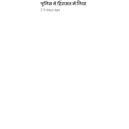
पुलिस ने हिरासत में लिया
5 days ago