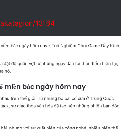
p/hakatagion/13164
 đặt độ quần vợt từ những ngày đầu tới thời điểm hiện tại,
ủa nó.
số miền bắc ngày hôm nay
hau trên thế giới. Từ những bộ bài cổ xưa ở Trung Quốc
kjack, sự giao thoa văn hóa đã tạo nên những phiên bản độc
 bài, nhưng với sự xuất hiện của công nghệ, nhiều biến thể