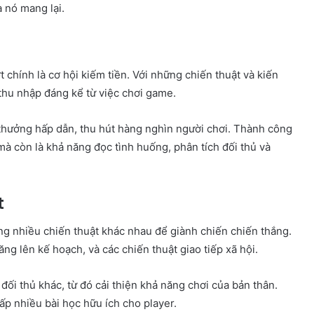
 nó mang lại.
t chính là cơ hội kiếm tiền. Với những chiến thuật và kiến
thu nhập đáng kể từ việc chơi game.
i thưởng hấp dẫn, thu hút hàng nghìn người chơi. Thành công
à còn là khả năng đọc tình huống, phân tích đối thủ và
t
ụng nhiều chiến thuật khác nhau để giành chiến chiến thắng.
ăng lên kế hoạch, và các chiến thuật giao tiếp xã hội.
 đối thủ khác, từ đó cải thiện khả năng chơi của bản thân.
ấp nhiều bài học hữu ích cho player.