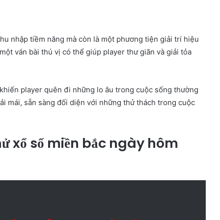
hu nhập tiềm năng mà còn là một phương tiện giải trí hiệu
ột ván bài thú vị có thể giúp player thư giãn và giải tỏa
r khiến player quên đi những lo âu trong cuộc sống thường
ải mái, sẵn sàng đối diện với những thử thách trong cuộc
hử xổ số miền bắc ngày hôm