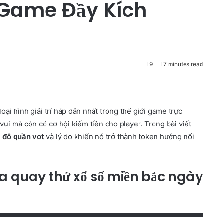
 Game Đầy Kích
9
7 minutes read
ại hình giải trí hấp dẫn nhất trong thế giới game trực
ui mà còn có cơ hội kiếm tiền cho player. Trong bài viết
 độ quần vợt
và lý do khiến nó trở thành token hướng nổi
ủa quay thử xổ số miền bắc ngày