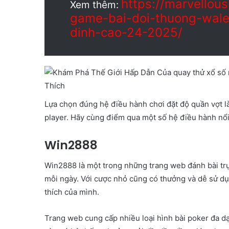
https://marvellou
Xem thêm:
game-bai-doi-thuong-wales
dinh-cao-24-2025/
Lựa chọn đúng hệ điều hành chơi đặt độ quần vợt l
player. Hãy cùng điểm qua một số hệ điều hành nổi 
Win2888
Win2888 là một trong những trang web đánh bài trự
mỗi ngày. Với cược nhỏ cũng có thưởng và dễ sử dụ
thích của mình.
Trang web cung cấp nhiều loại hình bài poker đa d