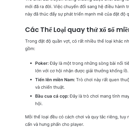
mới đã ra đời. Việc chuyển đổi sang hệ điều hành t
này đã thúc đẩy sự phát triển mạnh mẽ của đặt độ q
Các Thể Loại quay thử xổ số m
Trong đặt độ quần vợt, có rất nhiều thể loại khác n
gồm:
Poker:
Đây là một trong những sòng bài nổi tiế
lớn với cơ hội nhận được giải thưởng khổng lồ.
Tiến lên miền Nam:
Trò chơi này rất quen thuộ
và chiến thuật.
Bầu cua cá cọp:
Đây là trò chơi mang tính may
hội.
Mỗi thể loại đều có cách chơi và quy tắc riêng, tu
cấn và hưng phấn cho player.