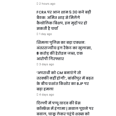
2 hours ago
FCRA पर आज शाम 5:30 बजे बड़ी
बैठक: अमित शाह से मिलेंगे
कैथोलिक बिशप, इन मुद्दों पर हो
सकती है चर्चा
1 day ago
शिमला पुलिस का बड़ा एक्शन:
अंतरराज्यीय ड्रग रैकेट का खुलासा,
₹6 करोड़ की हेरोइन जब्त, एक
आरोपी गिरफ्तार
3 days ago
‘अपराधी को CM बनाएंगे तो
तरक्की नहीं होगी’, बांकीपुर में बढ़त
के बीच प्रशांत किशोर का BJP पर
बड़ा हमला
4 days ago
दिल्ली में पप्पू यादव की प्रेस
कॉन्फ्रेंस में हंगामा | सवाल पूछने पर
बवाल, चाकू लेकर पहुंचे शख्स को